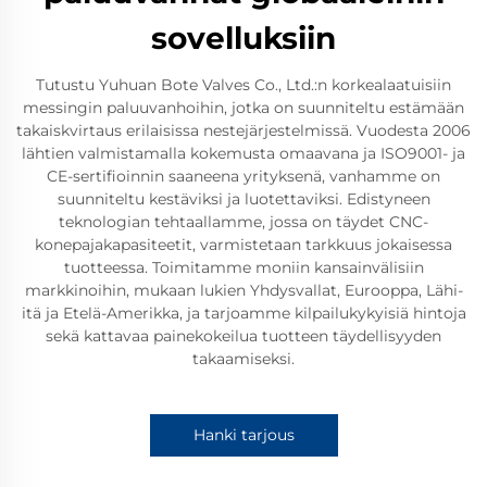
sovelluksiin
Tutustu Yuhuan Bote Valves Co., Ltd.:n korkealaatuisiin
messingin paluuvanhoihin, jotka on suunniteltu estämään
takaiskvirtaus erilaisissa nestejärjestelmissä. Vuodesta 2006
lähtien valmistamalla kokemusta omaavana ja ISO9001- ja
CE-sertifioinnin saaneena yrityksenä, vanhamme on
suunniteltu kestäviksi ja luotettaviksi. Edistyneen
teknologian tehtaallamme, jossa on täydet CNC-
konepajakapasiteetit, varmistetaan tarkkuus jokaisessa
tuotteessa. Toimitamme moniin kansainvälisiin
markkinoihin, mukaan lukien Yhdysvallat, Eurooppa, Lähi-
itä ja Etelä-Amerikka, ja tarjoamme kilpailukykyisiä hintoja
sekä kattavaa painekokeilua tuotteen täydellisyyden
takaamiseksi.
Hanki tarjous