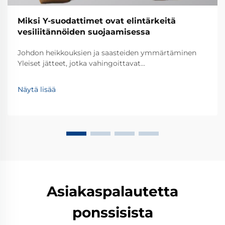
Miksi Y-suodattimet ovat elintärkeitä
vesiliitännöiden suojaamisessa
Johdon heikkouksien ja saasteiden ymmärtäminen
Yleiset jätteet, jotka vahingoittavat
putkistojärjestelmiä Useimmat putkistojärjestelmät
kohtaavat erilaisia jätteitä ajan kuluessa – ajatellaan
Näytä lisää
hiekkaa, likakerrostumia ja ruostepaloja, jotka jäävät
putkiin. Nämä pienet jäännökset aiheuttavat usein
ongelmia, kuten tukoksia ja laitteiden kulumista.
Ymmärtämällä nämä uhkat, voidaan ottaa käyttöön
tehokkaat suodattimet ja huoltotoimet, jotka pitävät
järjestelmän toimivana.
Asiakaspalautetta
ponssisista