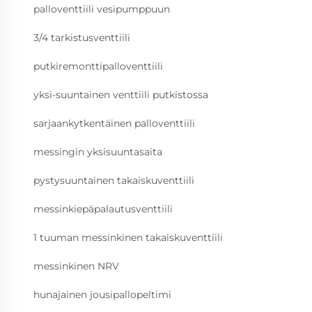
palloventtiili vesipumppuun
3/4 tarkistusventtiili
putkiremonttipalloventtiili
yksi-suuntainen venttiili putkistossa
sarjaankytkentäinen palloventtiili
messingin yksisuuntasaita
pystysuuntainen takaiskuventtiili
messinkiepäpalautusventtiili
1 tuuman messinkinen takaiskuventtiili
messinkinen NRV
hunajainen jousipallopeltimi