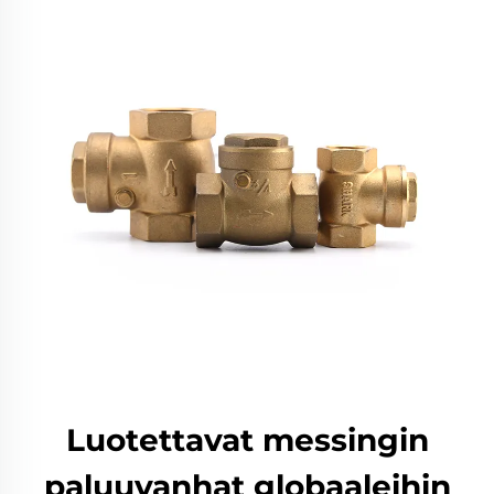
Luotettavat messingin
paluuvanhat globaaleihin