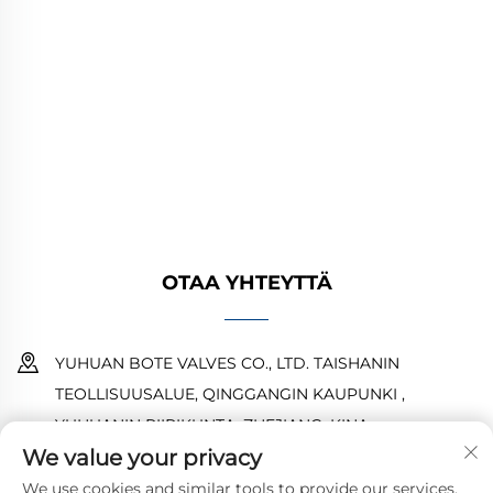
YUHUAN BOTE VALVES CO., LTD. tarjoaa
korkealaatuisia teollisuusventtiileitä öljy-,
kaasu- ja vesijärjestelmiin. Kestävät,
korroosionkestävät suunnittelut takaavat
luotettavan suorituskyvyn. Yleisesti käytetty
maailmanlaajuisesti. Pyydä tarjous tänään.
OTAA YHTEYTTÄ
YUHUAN BOTE VALVES CO., LTD. TAISHANIN
TEOLLISUUSALUE, QINGGANGIN KAUPUNKI ,
YUHUANIN PIIRIKUNTA ,ZHEJIANG ,KINA
We value your privacy
18968473237
We use cookies and similar tools to provide our services.