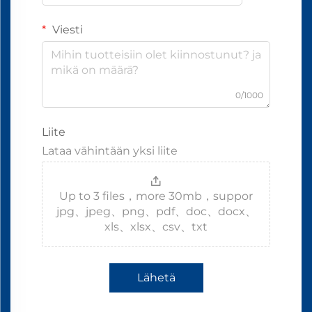
Viesti
0/1000
Liite
Lataa vähintään yksi liite
Up to 3 files，more 30mb，suppor
jpg、jpeg、png、pdf、doc、docx、
xls、xlsx、csv、txt
Lähetä