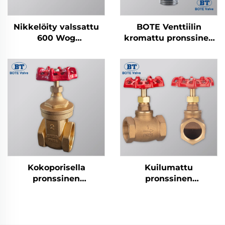
Nikkelöity valssattu
BOTE Venttiilin
600 Wog
kromattu pronssinen
messinkikierrekpalloventtiili
kulmaventtiili -
Neliömäinen
suunnittelu
kylpyhuoneen ja
keittiön putkistoon
Kokoporisella
Kuilumattu
pronssinen
pronssinen
sulkuventtiili - 1/2" - 4",
palloventtiili -
valurautainen
sisäkierros
käsipyörä
sulkuventtiili (1/2" - 4")