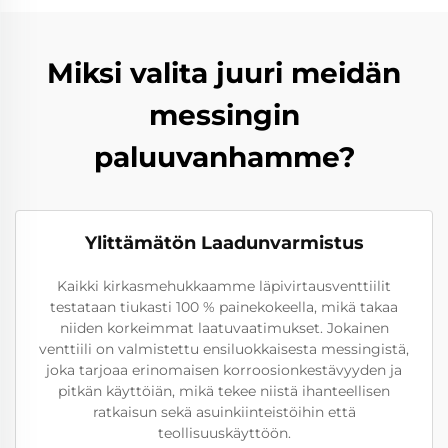
Miksi valita juuri meidän
messingin
paluuvanhamme?
Ylittämätön Laadunvarmistus
Kaikki kirkasmehukkaamme läpivirtausventtiilit
testataan tiukasti 100 % painekokeella, mikä takaa
niiden korkeimmat laatuvaatimukset. Jokainen
venttiili on valmistettu ensiluokkaisesta messingistä,
joka tarjoaa erinomaisen korroosionkestävyyden ja
pitkän käyttöiän, mikä tekee niistä ihanteellisen
ratkaisun sekä asuinkiinteistöihin että
teollisuuskäyttöön.