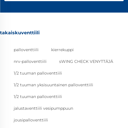
takaiskuventtiili
palloventtiili
kierrekuppi
nrv-palloventtiili
sWING CHECK VENYTTÄJÄ
1/2 tuuman palloventtiili
1/2 tuuman yksisuuntainen palloventtiili
1/2 tuuman palloventtiili
jalustaventtiili vesipumppuun
jousipalloventtiili