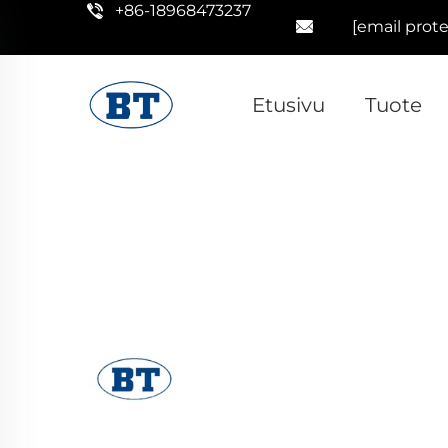
+86-18968473237
[email prot
Etusivu
Tuote