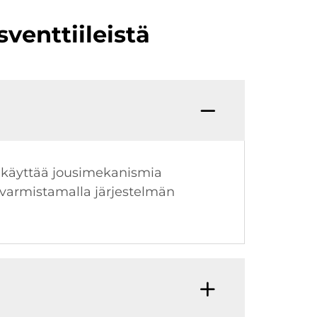
venttiileistä
Se käyttää jousimekanismia
a varmistamalla järjestelmän