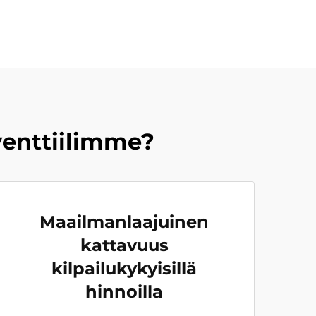
sventtiilimme?
Maailmanlaajuinen
kattavuus
kilpailukykyisillä
hinnoilla