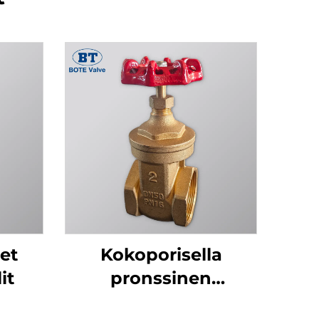
et
Kokoporisella
it
pronssinen
sulkuventtiili - 1/2" -