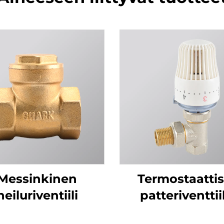
Messinkinen
Termostaattis
heiluriventiili
patteriventtiil