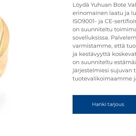
Löydä Yuhuan Bote Valve
erinomainen laatu ja l
ISO9001- ja CE-sertifio
on suunniteltu toimim
sovelluksissa. Palvele
varmistamme, että tu
ja kestävyyttä koskevat
on suunniteltu estämä
järjestelmiesi sujuvan
tuotevalikoimaamme ja 
Hanki tarjous