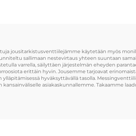
ja jousitarkistusventtiilejämme käytetään myös monilla 
suunniteltu sallimaan nestevirtaus yhteen suuntaan sama
arustetulla varrella, säilyttäen järjestelmän eheyden par
rroosiota erittäin hyvin. Jousemme tarjoavat erinomaista 
n ylläpitämisessä hyväksyttävällä tasolla. Messingventt
 kansainväliselle asiakaskunnallemme. Takaamme laaduk