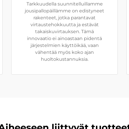
Tarkkuudella suunnitelluillamme
jousipallopäillämme on edistyneet
rakenteet, jotka parantavat
virtaustehokkuutta ja estävät
takaiskuvirtauksen. Tämä
innovaatio ei ainoastaan pidentä
järjestelmien käyttöikää, vaan
vähentää myös koko ajan
huoltokustannuksia.
Aiheeseen liittyvät tuottee