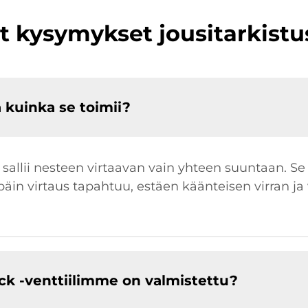
t kysymykset jousitarkistus
a kuinka se toimii?
oka sallii nesteen virtaavan vain yhteen suuntaan. 
päin virtaus tapahtuu, estäen käänteisen virran j
ck -venttiilimme on valmistettu?