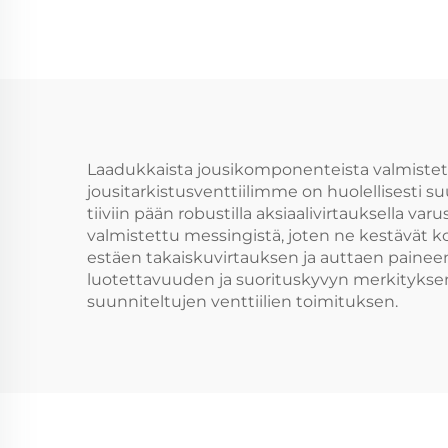
Laadukkaista jousikomponenteista valmistettu
jousitarkistusventtiilimme on huolellisesti 
tiiviin pään robustilla aksiaalivirtauksella v
valmistettu messingistä, joten ne kestävät ko
estäen takaiskuvirtauksen ja auttaen painee
luotettavuuden ja suorituskyvyn merkityksen
suunniteltujen venttiilien toimituksen.