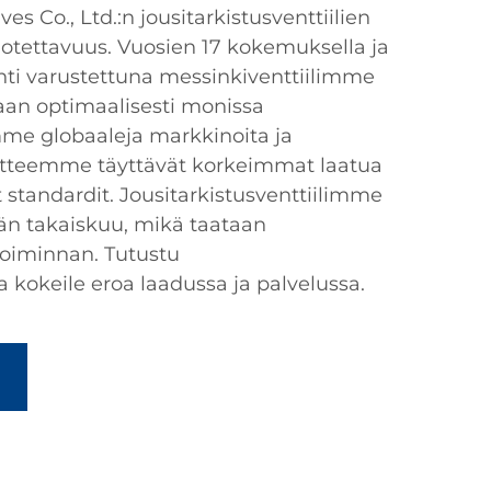
s Co., Ltd.:n jousitarkistusventtiilien
uotettavuus. Vuosien 17 kokemuksella ja
inti varustettuna messinkiventtiilimme
aan optimaalisesti monissa
mme globaaleja markkinoita ja
otteemme täyttävät korkeimmat laatua
 standardit. Jousitarkistusventtiilimme
än takaiskuu, mikä taataan
 toiminnan. Tutustu
kokeile eroa laadussa ja palvelussa.