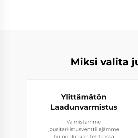
Miksi valita 
Ylittämätön
Laadunvarmistus
Valmistamme
jousitarkistusventtiilejämme
huippuluokan tehtaassa