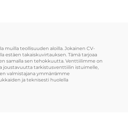
4", valurautainen
käsipyörä
muilla teollisuuden aloilla. Jokainen CV-
lla estäen takaiskuvirtauksen. Tämä tarjoaa
antaen samalla sen tehokkuutta. Venttiilimme on
joustavuutta tarkistusventtiilin istuimelle,
iilien valmistajana ymmärrämme
kaiden ja teknisesti huolella