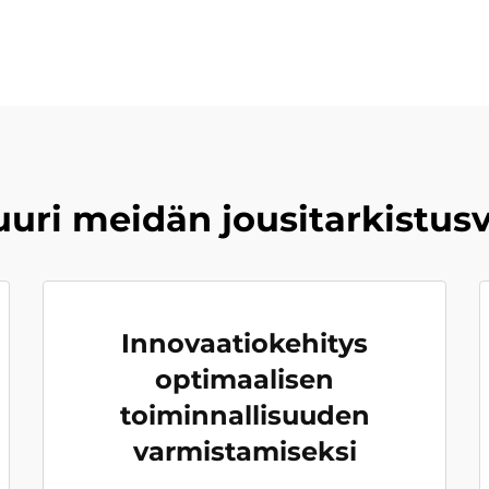
juuri meidän jousitarkistu
Innovaatiokehitys
optimaalisen
toiminnallisuuden
varmistamiseksi