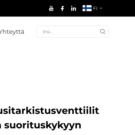
FI
Yhteyttä
itarkistusventtiilit
n suorituskykyyn