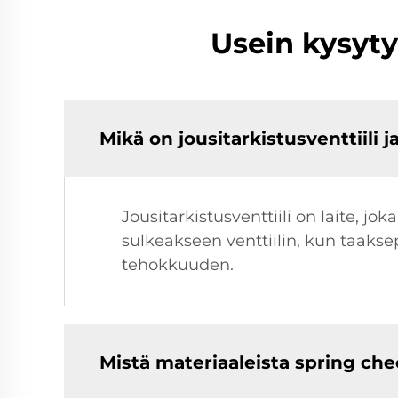
Usein kysyty
Mikä on jousitarkistusventtiili j
Jousitarkistusventtiili on laite, j
sulkeakseen venttiilin, kun taakse
tehokkuuden.
Mistä materiaaleista spring che