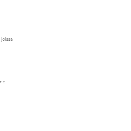
joissa
ing
n