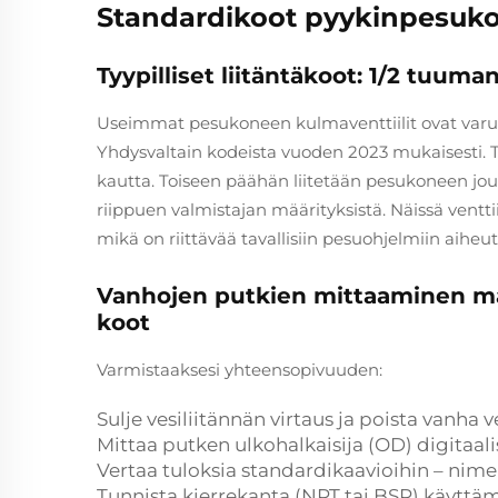
Standardikoot pyykinpesukon
Tyypilliset liitäntäkoot: 1/2 tuuman
Useimmat pesukoneen kulmaventtiilit ovat varust
Yhdysvaltain kodeista vuoden 2023 mukaisesti. Toi
kautta. Toiseen päähän liitetään pesukoneen jous
riippuen valmistajan määrityksistä. Näissä ventti
mikä on riittävää tavallisiin pesuohjelmiin aih
Vanhojen putkien mittaaminen m
koot
Varmistaaksesi yhteensopivuuden:
Sulje vesiliitännän virtaus ja poista vanha ve
Mittaa putken ulkohalkaisija (OD) digitaali
Vertaa tuloksia standardikaavioihin – nim
Tunnista kierrekanta (NPT tai BSP) käyttäm