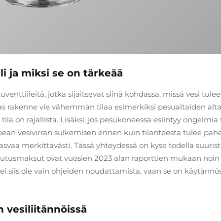
 ja miksi se on tärkeää
enttiileitä, jotka sijaitsevat siinä kohdassa, missä vesi tulee
as rakenne vie vähemmän tilaa esimerkiksi pesualtaiden alta
ila on rajallista. Lisäksi, jos pesukoneessa esiintyy ongelmia 
opean vesivirran sulkemisen ennen kuin tilanteesta tulee pah
 kasvaa merkittävästi. Tässä yhteydessä on kyse todella suuris
kuutusmaksut ovat vuosien 2023 alan raporttien mukaan noin
 ei siis ole vain ohjeiden noudattamista, vaan se on käytännö
n vesiliitännöissä