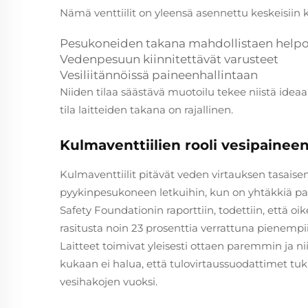
Nämä venttiilit on yleensä asennettu keskeisiin k
Pesukoneiden takana mahdollistaen helpon
Vedenpesuun kiinnitettävät varusteet
Vesiliitännöissä paineenhallintaan
Niiden tilaa säästävä muotoilu tekee niistä ideaa
tila laitteiden takana on rajallinen.
Kulmaventtiilien rooli vesipaineen
Kulmaventtiilit pitävät veden virtauksen tasaise
pyykinpesukoneen letkuihin, kun on yhtäkkiä pa
Safety Foundationin raporttiin, todettiin, että o
rasitusta noin 23 prosenttia verrattuna pienempiin
Laitteet toimivat yleisesti ottaen paremmin ja 
kukaan ei halua, että tulovirtaussuodattimet tuk
vesihakojen vuoksi.