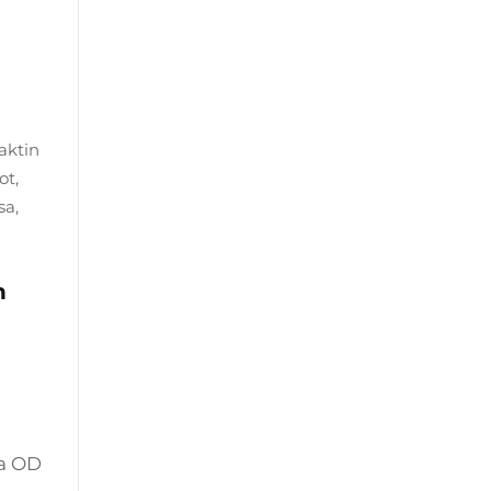
aktin
ot,
sa,
n
aa OD