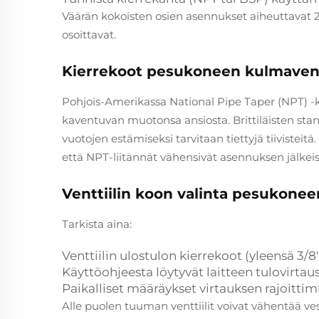
Väärän kokoisten osien asennukset aiheuttavat 2
osoittavat.
Kierrekoot pesukoneen kulmaventti
Pohjois-Amerikassa National Pipe Taper (NPT) -kie
kaventuvan muotonsa ansiosta. Brittiläisten stan
vuotojen estämiseksi tarvitaan tiettyjä tiiviste
että NPT-liitännät vähensivät asennuksen jälkeisi
Venttiilin koon valinta pesukone
Tarkista aina:
Venttiilin ulostulon kierrekoot (yleensä 3/8" 
Käyttöohjeesta löytyvät laitteen tulovirtau
Paikalliset määräykset virtauksen rajoittim
Alle puolen tuuman venttiilit voivat vähentää ve