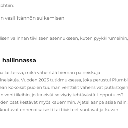
ohtiin:
 vesiliitännön sulkemisen
lisen valinnan tiiviiseen asennukseen, kuten pyykkirumeihin, 
 hallinnassa
na laitteissa, mikä vähentää hieman paineiskuja
ineiskuja. Vuoden 2023 tutkimuksessa, joka perustui Plumb
ikean kokoiset puolen tuuman venttiilit vähensivät putkistoje
 venttiileihin, jotka eivät selviydy tehtävästä. Lopputulos?
niiden osat kestävät myös kauemmin. Ajatellaanpa asiaa näin:
koutuvat ennenaikaisesti tai tiivisteet vuotavat jatkuvan