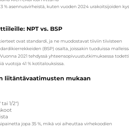
3 % asennusvirheistä, kuten vuoden 2024 urakoitsijoiden kys
ileille: NPT vs. BSP
rteet ovat standardi, ja ne muodostavat tiiviin tiivisteen
dardikierrekkeiden (BSP) osalta, joissakin tuoduissa malleiss
itä. Vuonna 2021 tehdyssä yhteensopivuustutkimuksessa todetti
ä vuotoja 41 % kotitalouksissa.
en liitäntävaatimusten mukaan
tai 1/2")
skoot
ista
sipainetta jopa 35 %, mikä voi aiheuttaa virhekoodien