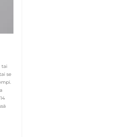
 tai
tai se
empi.
ta
 14
ssä