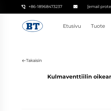
+86-18968473237
[email prot
Etusivu
Tuote
Takaisin
Kulmaventtiilin oikea