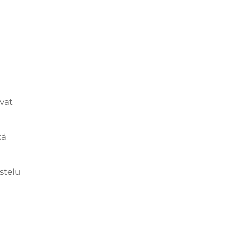
avat
kä
stelu