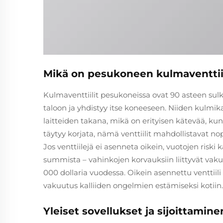
Mikä on pesukoneen kulmaventtiili
Kulmaventtiilit pesukoneissa ovat 90 asteen sulkuv
taloon ja yhdistyy itse koneeseen. Niiden kulmik
laitteiden takana, mikä on erityisen kätevää, kun t
täytyy korjata, nämä venttiilit mahdollistavat n
Jos venttiilejä ei asenneta oikein, vuotojen riski
summista – vahinkojen korvauksiin liittyvät va
000 dollaria vuodessa. Oikein asennettu venttiili
vakuutus kalliiden ongelmien estämiseksi kotiin.
Yleiset sovellukset ja sijoittamine