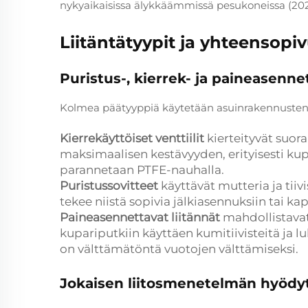
nykyaikaisissa älykkäämmissä pesukoneissa (2
Liitäntätyypit ja yhteensopi
Puristus-, kierrek- ja paineasenne
Kolmea päätyyppiä käytetään asuinrakennusten
Kierrekäyttöiset venttiilit
kierteityvät suor
maksimaalisen kestävyyden, erityisesti kupar
parannetaan PTFE-nauhalla.
Puristussovitteet
käyttävät mutteria ja tiiv
tekee niistä sopivia jälkiasennuksiin tai ka
Paineasennettavat liitännät
mahdollistava
kupariputkiin käyttäen kumitiivisteitä ja 
on välttämätöntä vuotojen välttämiseksi.
Jokaisen liitosmenetelmän hyödyt