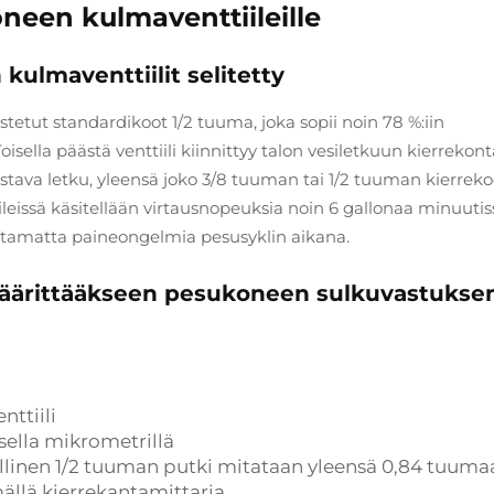
een kulmaventtiileille
 kulmaventtiilit selitetty
etut standardikoot 1/2 tuuma, joka sopii noin 78 %:iin
sella päästä venttiili kiinnittyy talon vesiletkuun kierrekont
tava letku, yleensä joko 3/8 tuuman tai 1/2 tuuman kierreko
ileissä käsitellään virtausnopeuksia noin 6 gallonaa minuutis
euttamatta paineongelmia pesusyklin aikana.
äärittääkseen pesukoneen sulkuvastukse
nttiili
sella mikrometrillä
ellinen 1/2 tuuman putki mitataan yleensä 0,84 tuum
ällä kierrekantamittaria