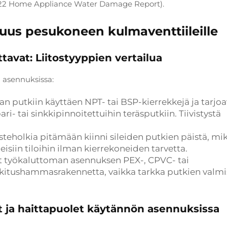
022 Home Appliance Water Damage Report).
vuus pesukoneen kulmaventtiileille
ttavat: Liitostyyppien vertailua
 asennuksissa:
aan putkiin käyttäen NPT- tai BSP-kierrekkejä ja tarjo
i- tai sinkkipinnoitettuihin teräsputkiin. Tiivistystä
isteholkia pitämään kiinni sileiden putkien päistä, mi
peisiin tiloihin ilman kierrekoneiden tarvetta.
t työkaluttoman asennuksen PEX-, CPVC- tai
lukitushammasrakennetta, vaikka tarkka putkien valmi
 ja haittapuolet käytännön asennuksissa