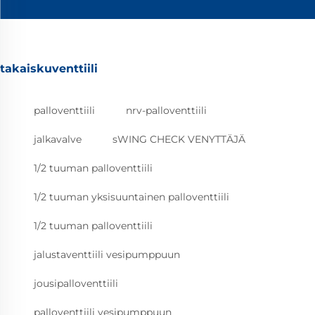
takaiskuventtiili
palloventtiili
nrv-palloventtiili
jalkavalve
sWING CHECK VENYTTÄJÄ
1/2 tuuman palloventtiili
1/2 tuuman yksisuuntainen palloventtiili
1/2 tuuman palloventtiili
jalustaventtiili vesipumppuun
jousipalloventtiili
palloventtiili vesipumppuun