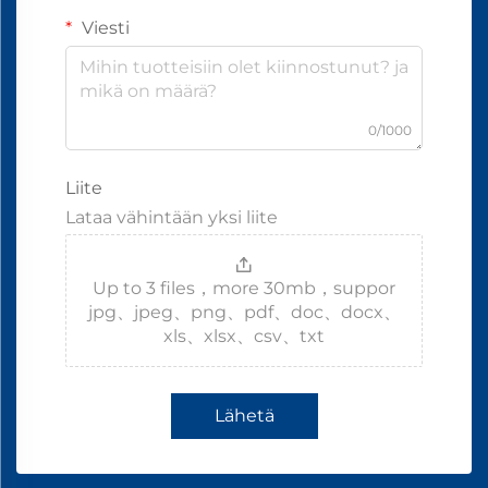
Viesti
0/1000
Liite
Lataa vähintään yksi liite
Up to 3 files，more 30mb，suppor
jpg、jpeg、png、pdf、doc、docx、
xls、xlsx、csv、txt
Lähetä