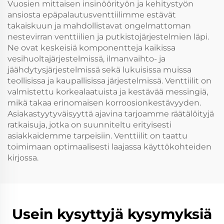
Vuosien mittaisen insinöörityön ja kehitystyön
ansiosta epäpalautusventtiilimme estävät
takaiskuun ja mahdollistavat ongelmattoman
nestevirran venttiilien ja putkistojärjestelmien läpi.
Ne ovat keskeisiä komponentteja kaikissa
vesihuoltajärjestelmissä, ilmanvaihto- ja
jäähdytysjärjestelmissä sekä lukuisissa muissa
teollisissa ja kaupallisissa järjestelmissä. Venttiilit on
valmistettu korkealaatuista ja kestävää messingiä,
mikä takaa erinomaisen korroosionkestävyyden.
Asiakastyytyväisyyttä ajavina tarjoamme räätälöityjä
ratkaisuja, jotka on suunniteltu erityisesti
asiakkaidemme tarpeisiin. Venttiilit on taattu
toimimaan optimaalisesti laajassa käyttökohteiden
kirjossa.
Usein kysyttyjä kysymyksiä