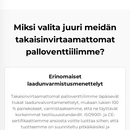
Miksi valita juuri meidän
takaisinvirtaamattomat
palloventtiilimme?
Erinomaiset
laadunvarmistusmenettelyt
Takaisinvirtaamattomat palloventtiilimme läpäisevät
tiukat laadunvalvontamenettelyt, mukaan lukien 100
% painekokeet, varmistaaksemme, että ne täyttävät
korkeimmat teollisuusstandardit. ISO9001- ja CE-
sertifikaattiemme ansiosta voitte luottaa siihen, että
tuotteemme on suunniteltu pitkäikäisiksi ja