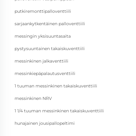
putkiremonttipalloventtiili
sarjaankytkentäinen palloventtiili
messingin yksisuuntasaita
pystysuuntainen takaiskuventtiili
messinkinen jalkaventtiili
messinkiepäpalautusventtiili
1 tuuman messinkinen takaiskuventtiili
messinkinen NRV
1 1/4 tuuman messinkinen takaiskuventtiili
hunajainen jousipallopeltimi