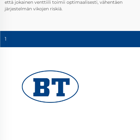
että jokainen venttiili toimii optimaalisesti, vähentäen
järjestelmän vikojen riskiä.
1
YUHUAN BOTE VALVES CO., LTD. tarjoaa
korkealaatuisia teollisuusventtiileitä öljy-,