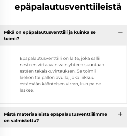
epäpalautusventtiileistä
Mikä on epäpalautusventtiili ja kuinka se
toimii?
Epäpalautusventtiili on laite, joka sallii
nesteen virtaavan vain yhteen suuntaan
estäen takaiskuvirtauksen. Se toimii
kiekon tai pallon avulla, joka liikkuu
estämään käänteisen virran, kun paine
laskee.
Mistä materiaaleista epäpalautusventtiilimme
on valmistettu?