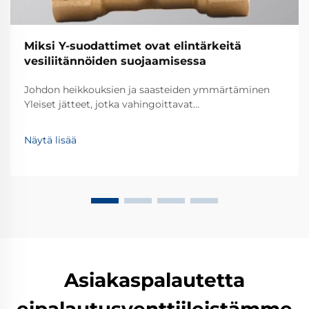
Miksi Y-suodattimet ovat elintärkeitä
vesiliitännöiden suojaamisessa
Johdon heikkouksien ja saasteiden ymmärtäminen
Yleiset jätteet, jotka vahingoittavat
putkistojärjestelmiä Useimmat putkistojärjestelmät
kohtaavat erilaisia jätteitä ajan kuluessa – ajatellaan
Näytä lisää
hiekkaa, likakerrostumia ja ruostepaloja, jotka jäävät
putkiin. Nämä pienet jäännökset aiheuttavat usein
ongelmia, kuten tukoksia ja laitteiden kulumista.
Ymmärtämällä nämä uhkat, voidaan ottaa käyttöön
tehokkaat suodattimet ja huoltotoimet, jotka pitävät
järjestelmän toimivana.
Asiakaspalautetta