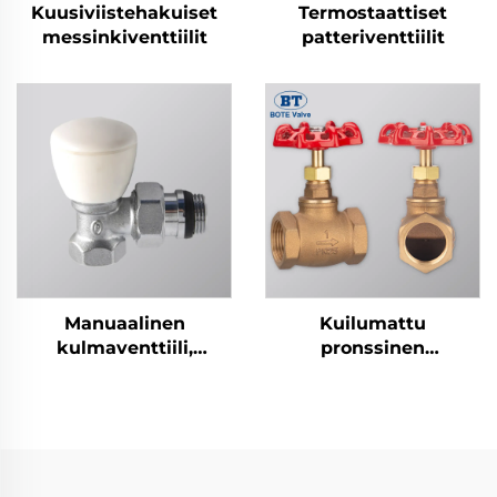
Kuusiviistehakuiset
Termostaattiset
messinkiventtiilit
patteriventtiilit
Manuaalinen
Kuilumattu
kulmaventtiili,
pronssinen
messinki
palloventtiili -
sisäkierros
sulkuventtiili (1/2" - 4")