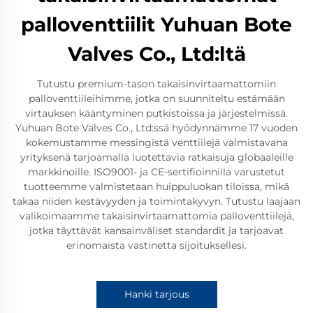
palloventtiilit Yuhuan Bote
Valves Co., Ltd:ltä
Tutustu premium-tason takaisinvirtaamattomiin
palloventtiileihimme, jotka on suunniteltu estämään
virtauksen kääntyminen putkistoissa ja järjestelmissä.
Yuhuan Bote Valves Co., Ltd:ssä hyödynnämme 17 vuoden
kokemustamme messingistä venttiilejä valmistavana
yrityksenä tarjoamalla luotettavia ratkaisuja globaaleille
markkinoille. ISO9001- ja CE-sertifioinnilla varustetut
tuotteemme valmistetaan huippuluokan tiloissa, mikä
takaa niiden kestävyyden ja toimintakyvyn. Tutustu laajaan
valikoimaamme takaisinvirtaamattomia palloventtiilejä,
jotka täyttävät kansainväliset standardit ja tarjoavat
erinomaista vastinetta sijoituksellesi.
Hanki tarjous