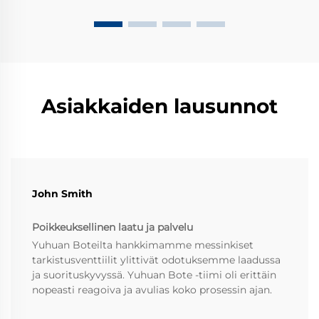
Asiakkaiden lausunnot
John Smith
Poikkeuksellinen laatu ja palvelu
Yuhuan Boteilta hankkimamme messinkiset
tarkistusventtiilit ylittivät odotuksemme laadussa
ja suorituskyvyssä. Yuhuan Bote -tiimi oli erittäin
nopeasti reagoiva ja avulias koko prosessin ajan.