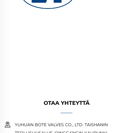
YUHUAN BOTE VALVES CO., LTD. tarjoaa
korkealaatuisia teollisuusventtiileitä öljy-,
kaasu- ja vesijärjestelmiin. Kestävät,
korroosionkestävät suunnittelut takaavat
luotettavan suorituskyvyn. Yleisesti käytetty
maailmanlaajuisesti. Pyydä tarjous tänään.
OTAA YHTEYTTÄ
YUHUAN BOTE VALVES CO., LTD. TAISHANIN