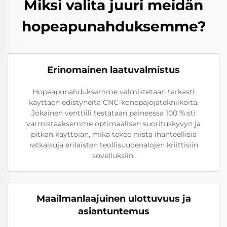
Miksi valita juuri meidän
hopeapunahduksemme?
Erinomainen laatuvalmistus
Hopeapunahduksemme valmistetaan tarkasti
käyttäen edistyneitä CNC-konepajojatekniikoita.
Jokainen venttiili testataan paineessa 100 %:sti
varmistaaksemme optimaalisen suorituskyvyn ja
pitkän käyttöiän, mikä tekee niistä ihanteellisia
ratkaisuja erilaisten teollisuudenalojen kriittisiin
sovelluksiin.
Maailmanlaajuinen ulottuvuus ja
asiantuntemus