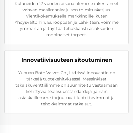
Kuluneiden 17 vuoden aikana olemme rakentaneet
vahvan maailmanlaajuisen toimitusketjun.
Vientikokemuksella markkinoille, kuten
Yhdysvaltoihin, Eurooppaan ja Lähi-itään, voimme
ymmärtää ja täyttää tehokkaasti asiakkaiden
moninaiset tarpeet.
Innovatiivisuuteen sitoutuminen
Yuhuan Bote Valves Co., Ltd.:issä innovaatio on
tärkeää tuotekehityksessä. Messinkiset
takaiskuventtiilimme on suunniteltu vastaamaan
kehittyviä teollisuusstandardeja, ja näin
asiakkaillemme tarjoutuvat luotettavimmat ja
tehokkaimmat ratkaisut.