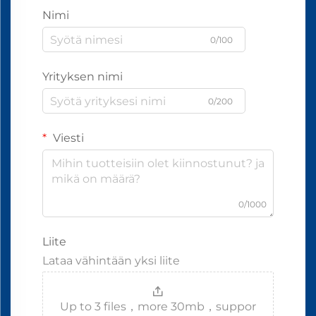
Nimi
0/100
Yrityksen nimi
0/200
Viesti
0/1000
Liite
Lataa vähintään yksi liite
Up to 3 files，more 30mb，suppor