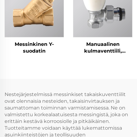
Messinkinen Y-
Manuaalinen
suodatin
kulmaventtiili,
messinki
Nestejärjestelmissä messinkiset takaiskuventtiilit
ovat olennaisia nesteiden, takaisinvirtauksen ja
saumattoman toiminnan varmistamisessa. Ne on
valmistettu korkealaatuisesta messingistä, joka on
erittäin kestävä korroosiolle ja pitkäikäinen.
Tuotteitamme voidaan käyttää lukemattomissa
asuinkiinteistöjen ja teollisuuden