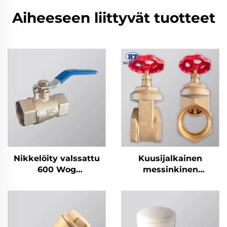
Aiheeseen liittyvät tuotteet
Nikkelöity valssattu
Kuusijalkainen
600 Wog
messinkinen
messinkikierrekpalloventtiili
lovikäyttöventtiili
valurautainen
kädensijalla