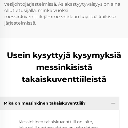
vesijohtojärjestelmissä. Asiakastyytyväisyys on aina
ollut etusijalla, minkä vuoksi
messinkiventtiilejämme voidaan käyttää kaikissa
järjestelmissä.
Usein kysyttyjä kysymyksiä
messinkisistä
takaiskuventtiileistä
Mikä on messinkinen takaiskuventtiili?
Messinkinen takaiskuventtiili on laite,
joka sallii nesteen virtaavan vain yhteen