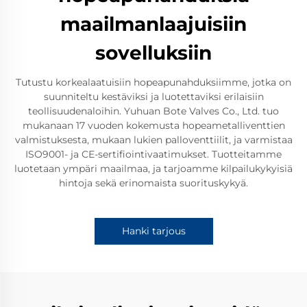
maailmanlaajuisiin
sovelluksiin
Tutustu korkealaatuisiin hopeapunahduksiimme, jotka on
suunniteltu kestäviksi ja luotettaviksi erilaisiin
teollisuudenaloihin. Yuhuan Bote Valves Co., Ltd. tuo
mukanaan 17 vuoden kokemusta hopeametalliventtien
valmistuksesta, mukaan lukien palloventtiilit, ja varmistaa
ISO9001- ja CE-sertifiointivaatimukset. Tuotteitamme
luotetaan ympäri maailmaa, ja tarjoamme kilpailukykyisiä
hintoja sekä erinomaista suorituskykyä.
Hanki tarjous