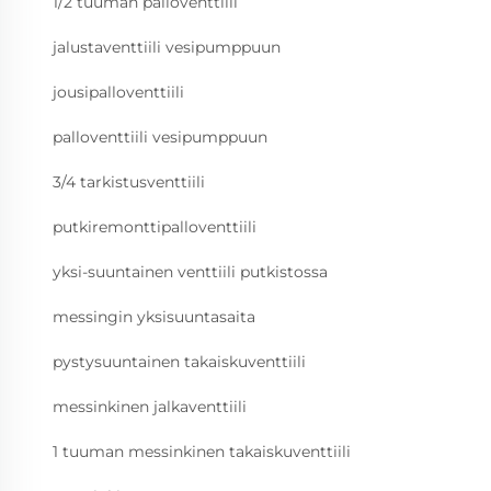
1/2 tuuman palloventtiili
jalustaventtiili vesipumppuun
jousipalloventtiili
palloventtiili vesipumppuun
3/4 tarkistusventtiili
putkiremonttipalloventtiili
yksi-suuntainen venttiili putkistossa
messingin yksisuuntasaita
pystysuuntainen takaiskuventtiili
messinkinen jalkaventtiili
1 tuuman messinkinen takaiskuventtiili