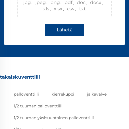
jpg、jpeg、png、pdf、doc、docx、
xls、xlsx、csv、txt
Lähetä
takaiskuventtiili
palloventtiili
kierrekuppi
jalkavalve
1/2 tuuman palloventtiili
1/2 tuuman yksisuuntainen palloventtiili