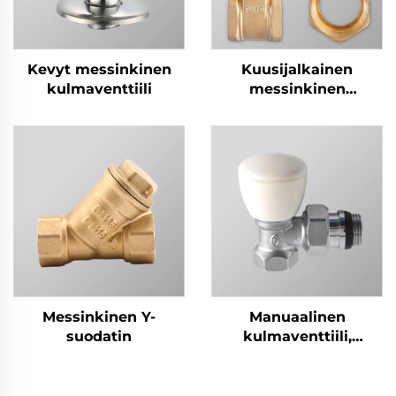
Kevyt messinkinen
Kuusijalkainen
kulmaventtiili
messinkinen
lovikäyttöventtiili
valurautainen
kädensijalla
Messinkinen Y-
Manuaalinen
suodatin
kulmaventtiili,
messinki