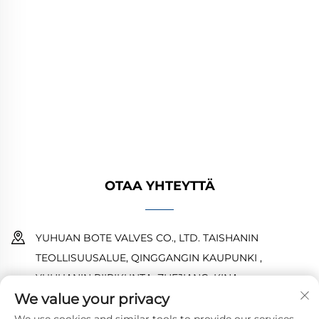
YUHUAN BOTE VALVES CO., LTD. tarjoaa
korkealaatuisia teollisuusventtiileitä öljy-,
kaasu- ja vesijärjestelmiin. Kestävät,
korroosionkestävät suunnittelut takaavat
luotettavan suorituskyvyn. Yleisesti käytetty
maailmanlaajuisesti. Pyydä tarjous tänään.
OTAA YHTEYTTÄ
YUHUAN BOTE VALVES CO., LTD. TAISHANIN
TEOLLISUUSALUE, QINGGANGIN KAUPUNKI ,
YUHUANIN PIIRIKUNTA ,ZHEJIANG ,KINA
We value your privacy
18968473237