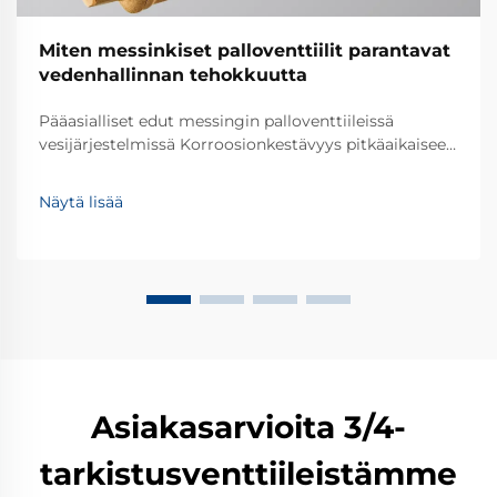
Miten messinkiset palloventtiilit parantavat
vedenhallinnan tehokkuutta
Pääasialliset edut messingin palloventtiileissä
vesijärjestelmissä Korroosionkestävyys pitkäaikaiseen
luotettavuuteen Messingin palloventtiilit kestävät
hyvin korroosiota, mikä tekee niistä erinomaisia
Näytä lisää
valintoja vesijärjestelmiin, joiden tulisi kestää vuosia.
Messinki itse on perustasi...
Asiakasarvioita 3/4-
tarkistusventtiileistämme