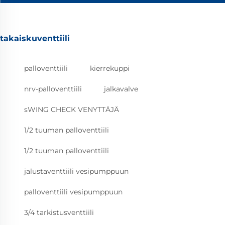
takaiskuventtiili
palloventtiili
kierrekuppi
nrv-palloventtiili
jalkavalve
sWING CHECK VENYTTÄJÄ
1/2 tuuman palloventtiili
1/2 tuuman palloventtiili
jalustaventtiili vesipumppuun
palloventtiili vesipumppuun
3/4 tarkistusventtiili