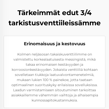
Tärkeimmät edut 3/4
tarkistusventtiileissämme
Erinomaisuus ja kestovuus
Kolmen neljäsosan takaiskuventtiilimme on
valmistettu korkealaatuisesta messingistä, mikä
takaa erinomaisen kestävyyden ja
korroosionkestävyyden. Jokaista venttiiliä kohtaan
sovelletaan tiukkoja laatuvalvontamenetelmiä,
mukaan lukien 100 % painekoe, jotta taataan
optimaalinen suorituskyky erilaisissa sovelluksissa.
Laadun varmistamiseen sitoutuminen tarkoittaa
asiakkaillemme vähemmän vaihtoja ja alhaisempia
kunnossapitokustannuksia.