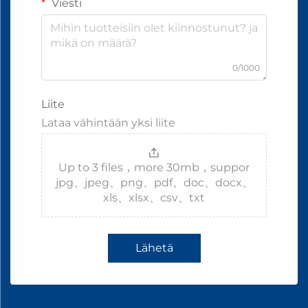
Viesti
0/1000
Liite
Lataa vähintään yksi liite
Up to 3 files，more 30mb，suppor
jpg、jpeg、png、pdf、doc、docx、
xls、xlsx、csv、txt
Lähetä