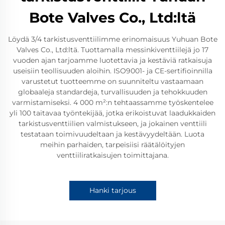
Bote Valves Co., Ltd:ltä
Löydä 3/4 tarkistusventtiilimme erinomaisuus Yuhuan Bote
Valves Co., Ltd:ltä. Tuottamalla messinkiventtiilejä jo 17
vuoden ajan tarjoamme luotettavia ja kestäviä ratkaisuja
useisiin teollisuuden aloihin. ISO9001- ja CE-sertifioinnilla
varustetut tuotteemme on suunniteltu vastaamaan
globaaleja standardeja, turvallisuuden ja tehokkuuden
varmistamiseksi. 4 000 m²:n tehtaassamme työskentelee
yli 100 taitavaa työntekijää, jotka erikoistuvat laadukkaiden
tarkistusventtiilien valmistukseen, ja jokainen venttiili
testataan toimivuudeltaan ja kestävyydeltään. Luota
meihin parhaiden, tarpeisiisi räätälöityjen
venttiiliratkaisujen toimittajana.
Hanki tarjous