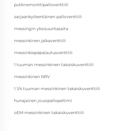
putkiremonttipalloventtiili
sarjaankytkentäinen palloventtiili
messingin yksisuuntasaita
messinkinen jalkaventtiili
messinkiepäpalautusventtiili
1 tuuman messinkinen takaiskuventtiili
messinkinen NRV
1 1/4 tuuman messinkinen takaiskuventtiili
hunajainen jousipallopeltimi
oEM-messinkinen takaiskuventtiili