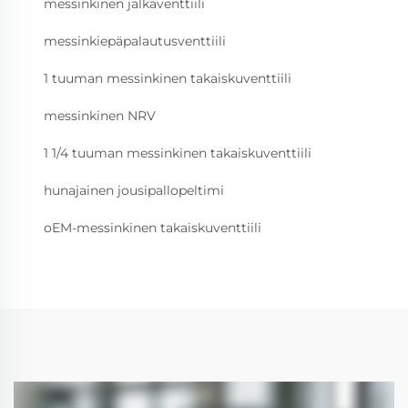
messinkinen jalkaventtiili
messinkiepäpalautusventtiili
1 tuuman messinkinen takaiskuventtiili
messinkinen NRV
1 1/4 tuuman messinkinen takaiskuventtiili
hunajainen jousipallopeltimi
oEM-messinkinen takaiskuventtiili