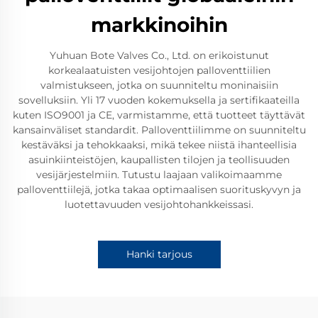
markkinoihin
Yuhuan Bote Valves Co., Ltd. on erikoistunut
korkealaatuisten vesijohtojen palloventtiilien
valmistukseen, jotka on suunniteltu moninaisiin
sovelluksiin. Yli 17 vuoden kokemuksella ja sertifikaateilla
kuten ISO9001 ja CE, varmistamme, että tuotteet täyttävät
kansainväliset standardit. Palloventtiilimme on suunniteltu
kestäväksi ja tehokkaaksi, mikä tekee niistä ihanteellisia
asuinkiinteistöjen, kaupallisten tilojen ja teollisuuden
vesijärjestelmiin. Tutustu laajaan valikoimaamme
palloventtiilejä, jotka takaa optimaalisen suorituskyvyn ja
luotettavuuden vesijohtohankkeissasi.
Hanki tarjous