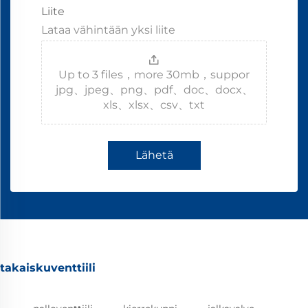
Liite
Lataa vähintään yksi liite
Up to 3 files，more 30mb，suppor
jpg、jpeg、png、pdf、doc、docx、
xls、xlsx、csv、txt
Lähetä
takaiskuventtiili