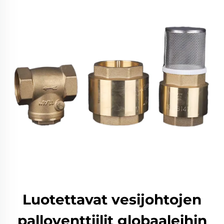
Luotettavat vesijohtojen
palloventtiilit globaaleihin