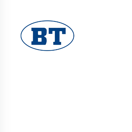
YUHUAN BOTE VALVES CO., LTD. tarjoaa
korkealaatuisia teollisuusventtiileitä öljy-,
kaasu- ja vesijärjestelmiin. Kestävät,
korroosionkestävät suunnittelut takaavat
luotettavan suorituskyvyn. Yleisesti käytetty
maailmanlaajuisesti. Pyydä tarjous tänään.