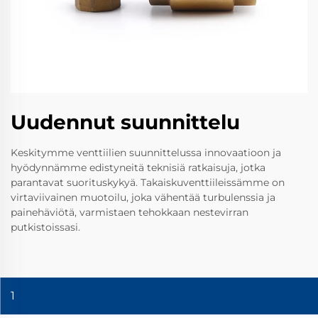
Uudennut suunnittelu
Keskitymme venttiilien suunnittelussa innovaatioon ja
hyödynnämme edistyneitä teknisiä ratkaisuja, jotka
parantavat suorituskykyä. Takaiskuventtiileissämme on
virtaviivainen muotoilu, joka vähentää turbulenssia ja
painehäviötä, varmistaen tehokkaan nestevirran
putkistoissasi.
1