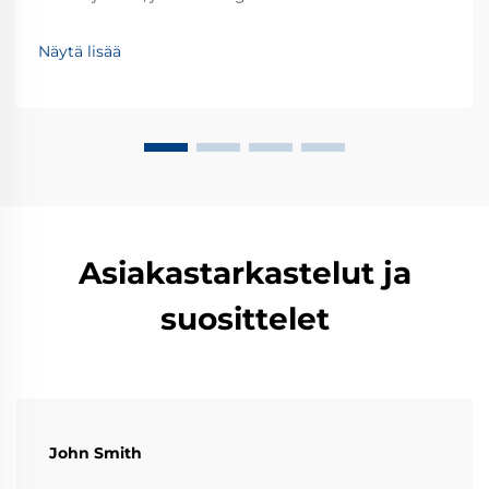
putkistojärjestelmiä Useimmat putkistojärjestelmät
kohtaavat erilaisia jätteitä ajan kuluessa – ajatellaan
Näytä lisää
hiekkaa, likakerrostumia ja ruostepaloja, jotka jäävät
putkiin. Nämä pienet jäännökset aiheuttavat usein
ongelmia, kuten tukoksia ja laitteiden kulumista.
Ymmärtämällä nämä uhkat, voidaan ottaa käyttöön
tehokkaat suodattimet ja huoltotoimet, jotka pitävät
järjestelmän toimivana.
Asiakastarkastelut ja
suosittelet
John Smith