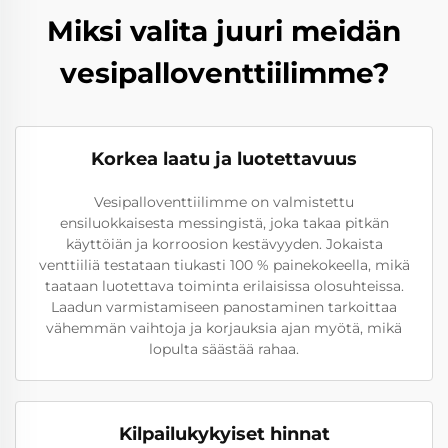
Miksi valita juuri meidän
vesipalloventtiilimme?
Korkea laatu ja luotettavuus
Vesipalloventtiilimme on valmistettu
ensiluokkaisesta messingistä, joka takaa pitkän
käyttöiän ja korroosion kestävyyden. Jokaista
venttiiliä testataan tiukasti 100 % painekokeella, mikä
taataan luotettava toiminta erilaisissa olosuhteissa.
Laadun varmistamiseen panostaminen tarkoittaa
vähemmän vaihtoja ja korjauksia ajan myötä, mikä
lopulta säästää rahaa.
Kilpailukykyiset hinnat