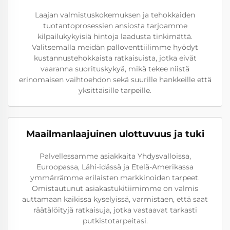
Laajan valmistuskokemuksen ja tehokkaiden
tuotantoprosessien ansiosta tarjoamme
kilpailukykyisiä hintoja laadusta tinkimättä.
Valitsemalla meidän palloventtiilimme hyödyt
kustannustehokkaista ratkaisuista, jotka eivät
vaaranna suorituskykyä, mikä tekee niistä
erinomaisen vaihtoehdon sekä suurille hankkeille että
yksittäisille tarpeille.
Maailmanlaajuinen ulottuvuus ja tuki
Palvellessamme asiakkaita Yhdysvalloissa,
Euroopassa, Lähi-idässä ja Etelä-Amerikassa
ymmärrämme erilaisten markkinoiden tarpeet.
Omistautunut asiakastukitiimimme on valmis
auttamaan kaikissa kyselyissä, varmistaen, että saat
räätälöityjä ratkaisuja, jotka vastaavat tarkasti
putkistotarpeitasi.