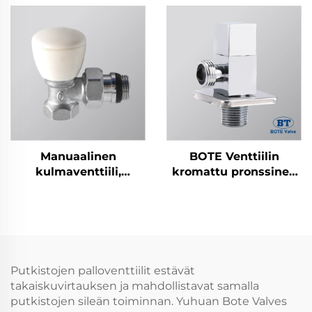
Manuaalinen
BOTE Venttiilin
kulmaventtiili,
kromattu pronssinen
messinki
kulmaventtiili -
Neliömäinen
suunnittelu
kylpyhuoneen ja
keittiön putkistoon
Putkistojen palloventtiilit estävät
takaiskuvirtauksen ja mahdollistavat samalla
putkistojen sileän toiminnan. Yuhuan Bote Valves