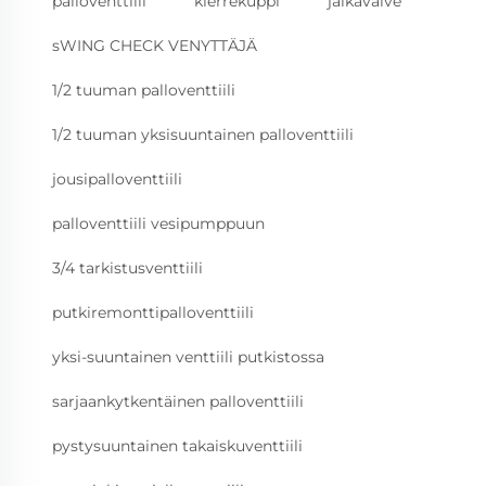
palloventtiili
kierrekuppi
jalkavalve
sWING CHECK VENYTTÄJÄ
1/2 tuuman palloventtiili
1/2 tuuman yksisuuntainen palloventtiili
jousipalloventtiili
palloventtiili vesipumppuun
3/4 tarkistusventtiili
putkiremonttipalloventtiili
yksi-suuntainen venttiili putkistossa
sarjaankytkentäinen palloventtiili
pystysuuntainen takaiskuventtiili