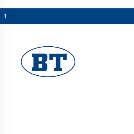
1
ዩሂዩአን ቦቴ ቫልቭ ኮ., ሊሚተድ የሚስክር የኢንዱስትሪ ቫልቭ
ለዘይት፣ ጋዝ እና ውሃ ስርዓቶች ያቀርባል። የመቆራረጥ እና
የመበስበስ የተጠበቀ ዲዛይን የተረliable ብራቭ አፈፃፀም
ያረጋግጣል። በዓለም ደረጃ መሐንዲሶች የተመሰረተ። አሁን ዋጋ