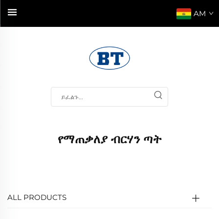
AM
የማጠቃለያ ብርሃን ጣት
ALL PRODUCTS