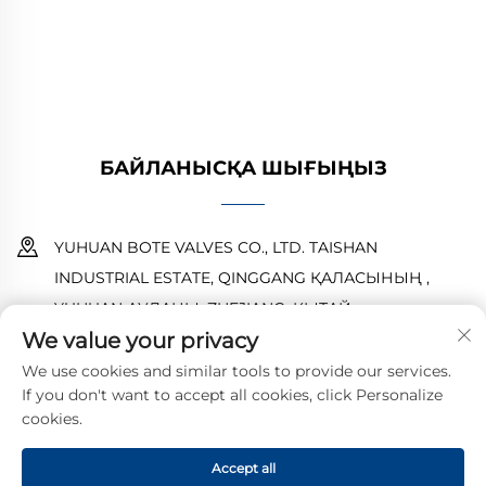
істеуін қамтамасыз етеді. Әлемдік
инженерлермен сенімді. Бүгін сұраныс
беріңіз.
БАЙЛАНЫСҚА ШЫҒЫҢЫЗ
YUHUAN BOTE VALVES CO., LTD. TAISHAN
INDUSTRIAL ESTATE, QINGGANG ҚАЛАСЫНЫҢ ,
YUHUAN АУДАНЫ ,ZHEJIANG ,ҚЫТАЙ
We value your privacy
18968473237
We use cookies and similar tools to provide our services.
If you don't want to accept all cookies, click Personalize
[email protected]
cookies.
Accept all
© 2025 YUHUAN BOTE VALVES CO., LTD. Барлық құқықтар