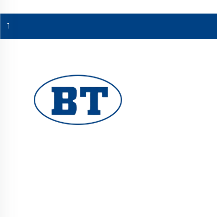
1
YUHUAN BOTE VALVES CO., LTD. мұнай, газ
және су жүйелері үшін сапалы өнеркәсіптік
клапандар ұсынады. Тұрақты, коррозияға
тұрақты конструкциялар сенімді жұмыс