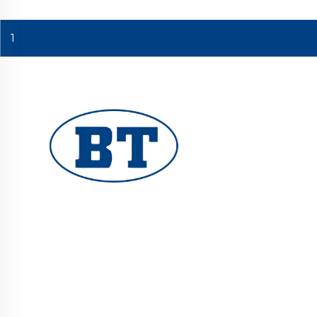
1
ዩሂዩአን ቦቴ ቫልቭ ኮ., ሊሚተድ የሚስክር የኢንዱስትሪ ቫልቭ
ለዘይት፣ ጋዝ እና ውሃ ስርዓቶች ያቀርባል። የመቆራረጥ እና
የመበስበስ የተጠበቀ ዲዛይን የተረliable ብራቭ አፈፃፀም
ያረጋግጣል። በዓለም ደረጃ መሐንዲሶች የተመሰረተ። አሁን ዋጋ