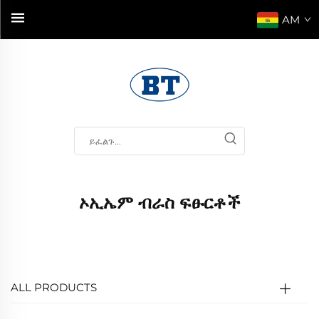
AM
ኦኢኤም ብራስ ፍፁርቶች
ALL PRODUCTS