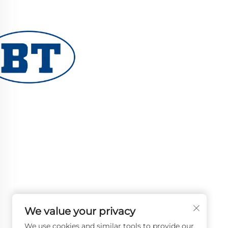
ዩሂዩአን ቦቴ ቫልቭ ኮ., ሊሚተድ የሚስክር የኢንዱስትሪ ቫልቭ ለዘይ
እና ውሃ ስርዓቶች ያቀርባል። የመቆራረጥ እና የመበስበስ የተጠበቀ
የተረliable ብራቭ አፈፃፀም ያረጋግጣል። በዓለም ደረጃ መሐንዲ
የተመሰረተ። አሁን ዋጋ ይጠይቁ።
We value your privacy
We use cookies and similar tools to provide our