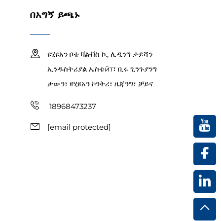
በአግኝ ይጫኑ
ዩሂዩአን ቦቴ ቫልቭስ ኮ., ሊዲንግ ታይሻን
ኢንዱስትሪያል ኤስቴйт፣ ቢሩ ጊንጉያንግ
ታውን፣ ዩሂዩአን ኮንትሪ፣ ዜጃንግ፣ ቻይና
18968473237
[email protected]