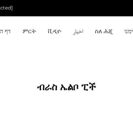
ected]
דף ה
ምርት
ቪዲዮ
اخبار
ስለ ሕጂ
מנו
ብራስ ኤልቦ ፒች