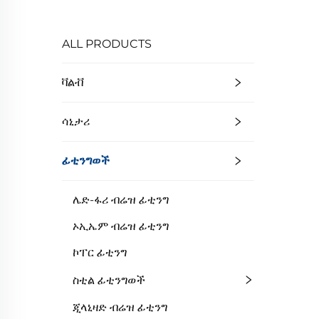
ALL PRODUCTS
ቫልቭ
ሳኒታሪ
ፊቲንግወች
ሌድ-ፋሪ ብሬዝ ፊቲንግ
ኦኢኤም ብሬዝ ፊቲንግ
ኮፐር ፊቲንግ
ስቲል ፊቲንግወች
ጂላኒዛድ ብሬዝ ፊቲንግ