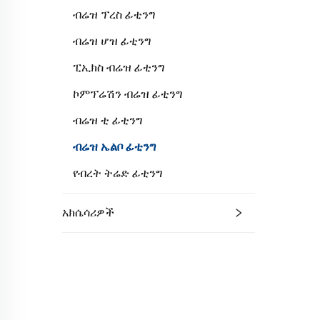
ብሬዝ ፕረስ ፊቲንግ
ብሬዝ ሆዝ ፊቲንግ
ፒኢክስ ብሬዝ ፊቲንግ
ኮምፕሬሽን ብሬዝ ፊቲንግ
ብሬዝ ቲ ፊቲንግ
ብሬዝ ኤልቦ ፊቲንግ
የብረት ትሬድ ፊቲንግ
አክሴሳሪዎች