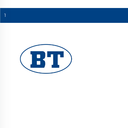
1
ዩሂዩአን ቦቴ ቫልቭ ኮ., ሊሚተድ የሚስክር የኢንዱስትሪ ቫልቭ
ለዘይት፣ ጋዝ እና ውሃ ስርዓቶች ያቀርባል። የመቆራረጥ እና
የመበስበስ የተጠበቀ ዲዛይን የተረliable ብራቭ አፈፃፀም
ያረጋግጣል። በዓለም ደረጃ መሐንዲሶች የተመሰረተ። አሁን ዋጋ