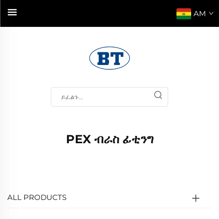
AM
PEX ብራስ ፊቲንግ
ALL PRODUCTS