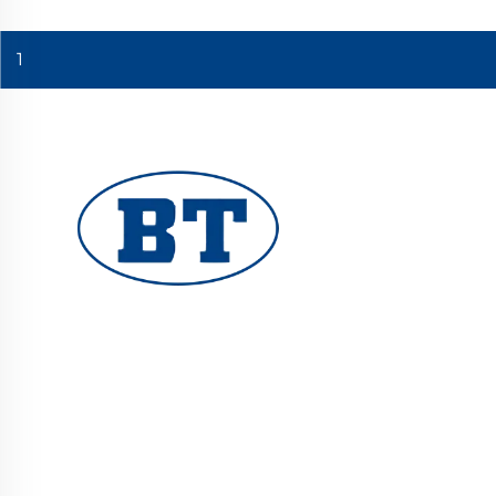
1
ዩሂዩአን ቦቴ ቫልቭ ኮ., ሊሚተድ የሚስክር የኢንዱስትሪ ቫልቭ
ለዘይት፣ ጋዝ እና ውሃ ስርዓቶች ያቀርባል። የመቆራረጥ እና
የመበስበስ የተጠበቀ ዲዛይን የተረliable ብራቭ አፈፃፀም
ያረጋግጣል። በዓለም ደረጃ መሐንዲሶች የተመሰረተ። አሁን ዋጋ