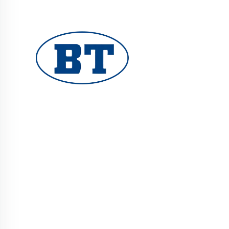
YUHUAN BOTE VALVES CO., LTD. tarjoaa
korkealaatuisia teollisuusventtiileitä öljy-,
kaasu- ja vesijärjestelmiin. Kestävät,
korroosionkestävät suunnittelut takaavat
luotettavan suorituskyvyn. Yleisesti käytetty
maailmanlaajuisesti. Pyydä tarjous tänään.