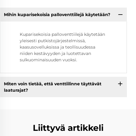
Mihin kuparisekoisia palloventtiilejä käytetään?
Kuparisekoisia palloventtiilejä käytetään
yleisesti putkistojärjestelmissä,
kaasusovelluksissa ja teollisuudessa
niiden kestävyyden ja luotettavan
sulkuominaisuuden vuoksi.
Miten voin tietää, että venttiilinne täyttävät
laaturajat?
Liittyvä artikkeli