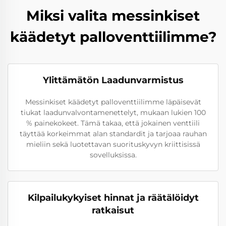
Miksi valita messinkiset
käädetyt palloventtiilimme?
Ylittämätön Laadunvarmistus
Messinkiset käädetyt palloventtiilimme läpäisevät
tiukat laadunvalvontamenettelyt, mukaan lukien 100
% painekokeet. Tämä takaa, että jokainen venttiili
täyttää korkeimmat alan standardit ja tarjoaa rauhan
mieliin sekä luotettavan suorituskyvyn kriittisissä
sovelluksissa.
Kilpailukykyiset hinnat ja räätälöidyt
ratkaisut