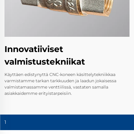
Innovatiiviset
valmistustekniikat
Käyttäen edistynyttä CNC-koneen käsittelytekniikkaa
varmistamme tarkan tarkkuuden ja laadun jokaisessa
valmistamassamme venttiilissä, vastaten samalla
asiakkaidemme erityistarpeisiin.
1