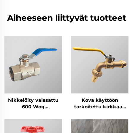
Aiheeseen liittyvät tuotteet
Nikkelöity valssattu
Kova käyttöön
600 Wog
tarkoitettu kirkkaan
messinkikierrekpalloventtiili
kultainen vesiliitäntä