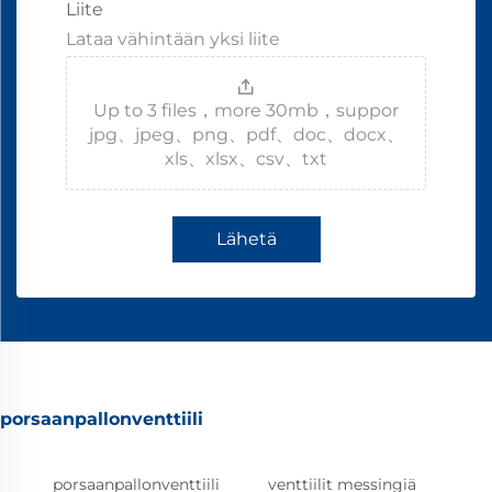
Liite
Lataa vähintään yksi liite
Up to 3 files，more 30mb，suppor
jpg、jpeg、png、pdf、doc、docx、
xls、xlsx、csv、txt
Lähetä
porsaanpallonventtiili
porsaanpallonventtiili
venttiilit messingiä