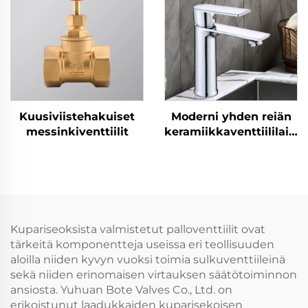
Kuusiviistehakuiset
Moderni yhden reiän
messinkiventtiilit
keramiikkaventtiililaitte
varustettu
pesualtaanhanan
Kupariseoksista valmistetut palloventtiilit ovat
tärkeitä komponentteja useissa eri teollisuuden
aloilla niiden kyvyn vuoksi toimia sulkuventtiileinä
sekä niiden erinomaisen virtauksen säätötoiminnon
ansiosta. Yuhuan Bote Valves Co., Ltd. on
erikoistunut laadukkaiden kuparisekoisen