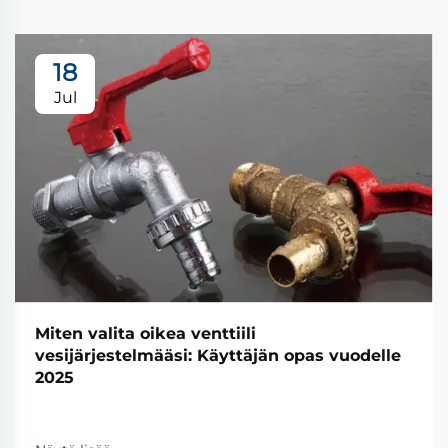
18
Jul
Miten valita oikea venttiili
vesijärjestelmääsi: Käyttäjän opas vuodelle
2025