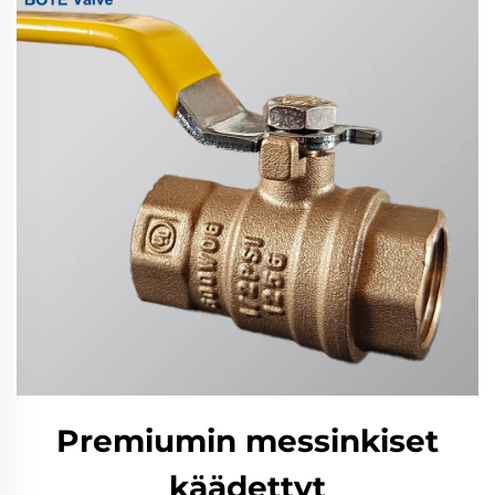
Premiumin messinkiset
käädettyt