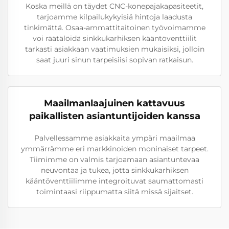
Koska meillä on täydet CNC-konepajakapasiteetit,
tarjoamme kilpailukykyisiä hintoja laadusta
tinkimättä. Osaa-ammattitaitoinen työvoimamme
voi räätälöidä sinkkukarhiksen kääntöventtiilit
tarkasti asiakkaan vaatimuksien mukaisiksi, jolloin
saat juuri sinun tarpeisiisi sopivan ratkaisun.
Maailmanlaajuinen kattavuus
paikallisten asiantuntijoiden kanssa
Palvellessamme asiakkaita ympäri maailmaa
ymmärrämme eri markkinoiden moninaiset tarpeet.
Tiimimme on valmis tarjoamaan asiantuntevaa
neuvontaa ja tukea, jotta sinkkukarhiksen
kääntöventtiilimme integroituvat saumattomasti
toimintaasi riippumatta siitä missä sijaitset.