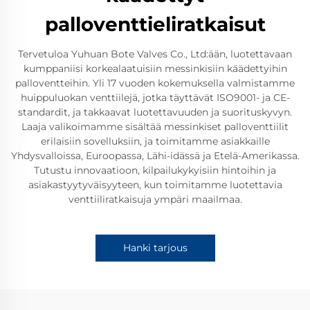
palloventtieliratkaisut
Tervetuloa Yuhuan Bote Valves Co., Ltd:ään, luotettavaan
kumppaniisi korkealaatuisiin messinkisiin käädettyihin
palloventteihin. Yli 17 vuoden kokemuksella valmistamme
huippuluokan venttiilejä, jotka täyttävät ISO9001- ja CE-
standardit, ja takkaavat luotettavuuden ja suorituskyvyn.
Laaja valikoimamme sisältää messinkiset palloventtiilit
erilaisiin sovelluksiin, ja toimitamme asiakkaille
Yhdysvalloissa, Euroopassa, Lähi-idässä ja Etelä-Amerikassa.
Tutustu innovaatioon, kilpailukykyisiin hintoihin ja
asiakastyytyväisyyteen, kun toimitamme luotettavia
venttiiliratkaisuja ympäri maailmaa.
Hanki tarjous