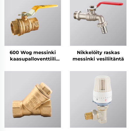
600 Wog messinki
Nikkelöity raskas
kaasupalloventtiili
messinki vesiliitäntä
KITZ-tyyli