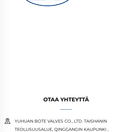
YUHUAN BOTE VALVES CO., LTD. tarjoaa
korkealaatuisia teollisuusventtiileitä öljy-,
kaasu- ja vesijärjestelmiin. Kestävät,
korroosionkestävät suunnittelut takaavat
luotettavan suorituskyvyn. Yleisesti käytetty
maailmanlaajuisesti. Pyydä tarjous tänään.
OTAA YHTEYTTÄ
YUHUAN BOTE VALVES CO., LTD. TAISHANIN
TEOLLISUUSALUE, QINGGANGIN KAUPUNKI ,