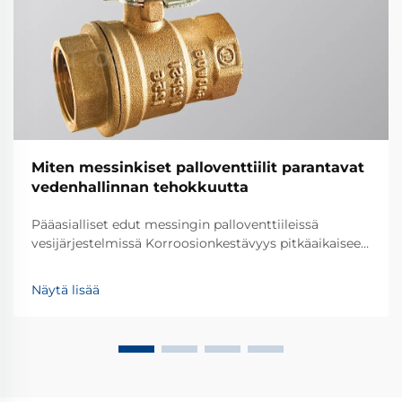
Miten messinkiset palloventtiilit parantavat
vedenhallinnan tehokkuutta
Pääasialliset edut messingin palloventtiileissä
vesijärjestelmissä Korroosionkestävyys pitkäaikaiseen
luotettavuuteen Messingin palloventtiilit kestävät
hyvin korroosiota, mikä tekee niistä erinomaisia
Näytä lisää
valintoja vesijärjestelmiin, joiden tulisi kestää vuosia.
Messinki itse on perustasi...