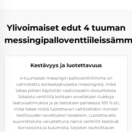
Ylivoimaiset edut 4 tuuman
messingipalloventtiileissäm
Kestävyys ja luotettavuus
4-tuumaiset messingin palloventtiilimme on
valmistettu korkealaatuisesta messingistä, mikä
takaa pitkän käyttöiän vaativissakin olosuhteissa.
Jokaista venttiiliä kohtaan sovelletaan tiukkoja
laatuvaatimuksia ja se testataan paineessa 100 %:sti,
mikä tekee niistä luotettavan vaihtoehdon monien
teollisuuden sovellusten tarpeisiin. Luotettavalla
suunnittelulla varustettuna nämä venttiilit kestävät
korroosiota ja kulumista, tarjoten rauhoittavan