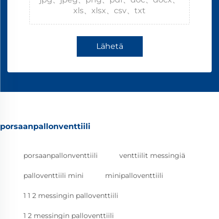
xls、xlsx、csv、txt
Lähetä
porsaanpallonventtiili
porsaanpallonventtiili
venttiilit messingiä
palloventtiili mini
minipalloventtiili
1 1 2 messingin palloventtiili
1 2 messingin palloventtiili