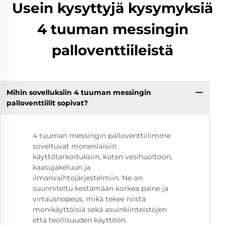
Usein kysyttyjä kysymyksiä
4 tuuman messingin
palloventtiileistä
Mihin sovelluksiin 4 tuuman messingin
palloventtiilit sopivat?
4 tuuman messingin palloventtiilimme
soveltuvat monenlaisiin
käyttötarkoituksiin, kuten vesihuoltoon,
kaasujakeluun ja
ilmanvaihtojärjestelmiin. Ne on
suunniteltu kestämään korkea paine ja
virtausnopeus, mikä tekee niistä
monikäyttöisiä sekä asuinkiinteistöjen
että teollisuuden käyttöön.