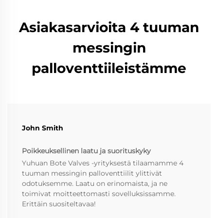
Asiakasarvioita 4 tuuman
messingin
palloventtiileistämme
John Smith
Poikkeuksellinen laatu ja suorituskyky
Yuhuan Bote Valves -yrityksestä tilaamamme 4
tuuman messingin palloventtiilit ylittivät
odotuksemme. Laatu on erinomaista, ja ne
toimivat moitteettomasti sovelluksissamme.
Erittäin suositeltavaa!