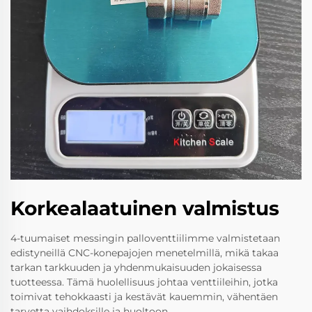
Korkealaatuinen valmistus
4-tuumaiset messingin palloventtiilimme valmistetaan
edistyneillä CNC-konepajojen menetelmillä, mikä takaa
tarkan tarkkuuden ja yhdenmukaisuuden jokaisessa
tuotteessa. Tämä huolellisuus johtaa venttiileihin, jotka
toimivat tehokkaasti ja kestävät kauemmin, vähentäen
tarvetta vaihdoksille ja huoltoon.