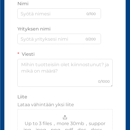
Nimi
0/100
Yrityksen nimi
0/200
Viesti
0/1000
Liite
Lataa vähintään yksi liite
Up to 3 files，more 30mb，suppor
jpg、jpeg、png、pdf、doc、docx、