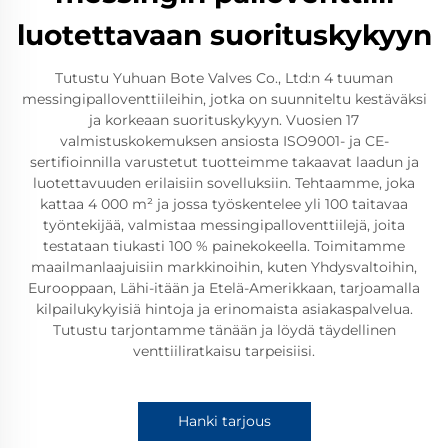
luotettavaan suorituskykyyn
Tutustu Yuhuan Bote Valves Co., Ltd:n 4 tuuman
messingipalloventtiileihin, jotka on suunniteltu kestäväksi
ja korkeaan suorituskykyyn. Vuosien 17
valmistuskokemuksen ansiosta ISO9001- ja CE-
sertifioinnilla varustetut tuotteimme takaavat laadun ja
luotettavuuden erilaisiin sovelluksiin. Tehtaamme, joka
kattaa 4 000 m² ja jossa työskentelee yli 100 taitavaa
työntekijää, valmistaa messingipalloventtiilejä, joita
testataan tiukasti 100 % painekokeella. Toimitamme
maailmanlaajuisiin markkinoihin, kuten Yhdysvaltoihin,
Eurooppaan, Lähi-itään ja Etelä-Amerikkaan, tarjoamalla
kilpailukykyisiä hintoja ja erinomaista asiakaspalvelua.
Tutustu tarjontamme tänään ja löydä täydellinen
venttiiliratkaisu tarpeisiisi.
Hanki tarjous