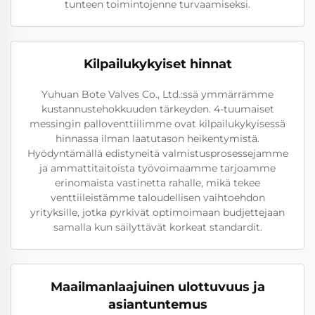
tunteen toimintojenne turvaamiseksi.
Kilpailukykyiset hinnat
Yuhuan Bote Valves Co., Ltd.:ssä ymmärrämme
kustannustehokkuuden tärkeyden. 4-tuumaiset
messingin palloventtiilimme ovat kilpailukykyisessä
hinnassa ilman laatutason heikentymistä.
Hyödyntämällä edistyneitä valmistusprosessejamme
ja ammattitaitoista työvoimaamme tarjoamme
erinomaista vastinetta rahalle, mikä tekee
venttiileistämme taloudellisen vaihtoehdon
yrityksille, jotka pyrkivät optimoimaan budjettejaan
samalla kun säilyttävät korkeat standardit.
Maailmanlaajuinen ulottuvuus ja
asiantuntemus