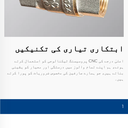
ابتكاری تیاری کی تکنیکیں
اعلیٰ درجے کی CNC پروسیسنگ ٹیکنالوجی کو استعمال کرتے
ہوئے، ہم اپنے تمام والوز میں درستگی اور معیار کو یقینی
بناتے ہیں، جو ہمارے صارفین کی مخصوص ضروریات کو پورا کرتے
ہیں۔
1