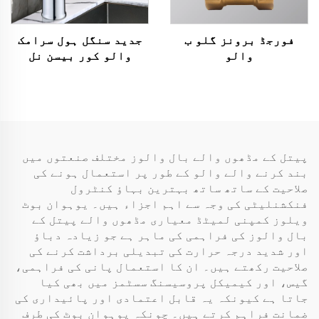
فورجڈ برونز گلو ب
جدید سنگل ہول سرامک
والو
والو کور بیسن نل
پیتل کے مڈھوں والے بال والوز مختلف صنعتوں میں
بند کرنے والے والو کے طور پر استعمال ہونے کی
صلاحیت کے ساتھ ساتھ بہترین بہاؤ کنٹرول
فنکشنلیٹی کی وجہ سے اہم اجزاء ہیں۔ یوہوان بوٹ
ویلوز کمپنی لمیٹڈ معیاری مڈھوں والے پیتل کے
بال والوز کی فراہمی کی ماہر ہے جو زیادہ دباؤ
اور شدید درجہ حرارت کی تبدیلی برداشت کرنے کی
صلاحیت رکھتے ہیں۔ ان کا استعمال پانی کی فراہمی،
گیس، اور کیمیکل پروسیسنگ سسٹمز میں بھی کیا
جاتا ہے کیونکہ یہ قابل اعتمادی اور پائیداری کی
ضمانت فراہم کرتے ہیں۔ چونکہ یوہوان بوٹ کی طرف