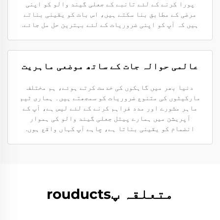
پورا کرنے کے لئے تانبے کے جعلی گیند والو کو اپنی
مرضی کے مطابق بنا سکتے ہیں، اس بات کو یقینی بناتے
ہیں کہ آپ کو اپنی ضروریات کے لئے بہترین حل مل جائے.
عالمی حوالہ جات کے ساتھ موضعی ماہریت
دنیا بھر میں گاہکوں کی خدمت کرتے ہوئے، ہم مختلف
مارکیٹوں کی متنوع ضروریات کو سمجھتے ہیں۔ ہماری ٹیم
ماہر مشورے اور مدد فراہم کرنے کے لئے لیس ہے، آپ کے
آپریشن میں ہمارے پیتل جعلی گیند والو کی ہموار
انضمام کو یقینی بناتا ہے، چاہے آپ کہاں واقع ہوں.
متعلقہ پrouducts