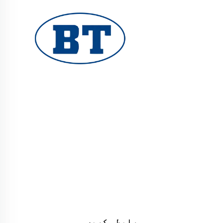
یوہوان بوٹے والوز کمپنی لمیٹڈ تیل، گیس اور
پانی کے نظام کے لیے اعلیٰ معیار کے صنعتی والوز
فراہم کرتا ہے۔ durable، مزاحم سنکنرن کے خلاف
ڈیزائن کارکردگی کو یقینی بناتے ہیں۔ دنیا بھر
کے انجینئرز کی طرف سے بھروسہ کیا جاتا ہے۔ آج
ہی کوٹ کا مطالبہ کریں۔
رابطہ کریں