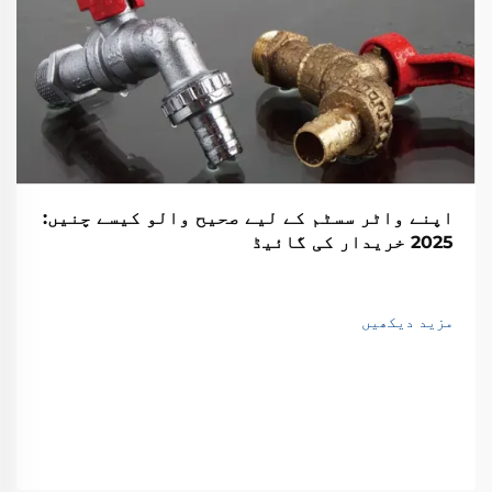
اپنے واٹر سسٹم کے لیے صحیح والو کیسے چنیں:
2025 خریدار کی گائیڈ
مزید دیکھیں