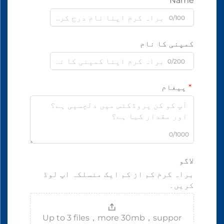
Name
0/100
کمپنی کا نام
0/200
پیغام
0/1000
لاگو
براہ کرم کم از کم ایک منسلکہ اپ لوڈ
کریں۔
Up to 3 files，more 30mb，suppor