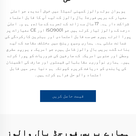
یوہوان بوٹے والوز کمپنی لمیٹڈ میں خوش آمدید، جو اعلیٰ
معیار کے بریس فورجڈ بال والوز کے لیے آپ کا قابل اعتماد
شراکت دار ہے۔ 17 سال سے زائد کے تجربے کے ساتھ، ہم وہ اعلیٰ
درجے کے والوز تیار کرتے ہیں جو ISO9001 اور CE معیارات پر
پورا اترتے ہیں، جس سے قابل اعتمادی اور بہترین کارکردگی کی
ضمانت ملتی ہے۔ ہماری وسیع رینج میں مختلف مقاصد کے لیے
بنائے گئے بریس بال والوز شامل ہیں، جو امریکہ، یورپ، مشرق
وسطیٰ اور جنوبی امریکہ کے صارفین کی ضروریات کو پورا کرتے
ہیں۔ ہماری نوآوری، مقابلہاتی قیمتوں اور صارف کی اطمینان
کی پابندی کو دریافت کریں، کیونکہ ہم دنیا بھر میں قابل
اعتماد والو حل فراہم کرتے ہیں۔
قیمت حاصل کریں
ہمارے بریس فورجڈ بال والوز