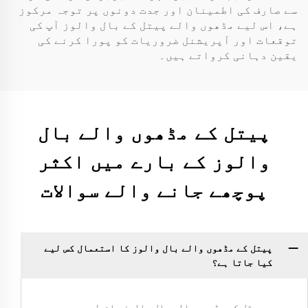
سے صارف کی اطمینان اور جدت دونوں پر توجہ مرکوز
ہے، اس لیے مڈھوں والے پیتل کے بال والوز آپ کی
توقعات اور آپریشنل ضروریات کو پورا کرنے کی
یقین دہانی کرواتے ہیں۔
پیتل کے مڈھوں والے بال
والوز کے بارے میں اکثر
پوچھے جانے والے سوالات
پیتل کے مڈھوں والے بال والوز کا استعمال کس لیے
کیا جاتا ہے؟
پیتل کے مڈھوں والے بال والوز عام طور پر