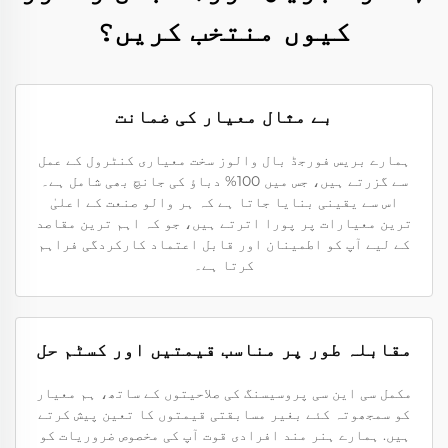
کیوں منتخب کریں؟
بے مثال معیار کی ضمانت
ہمارے بریس فورجڈ بال والوز سخت معیاری کنٹرول کے عمل
سے گزرتے ہیں، جس میں 100% دباؤ کی جانچ بھی شامل ہے۔
اس سے یقینی بنایا جاتا ہے کہ ہر والو صنعت کے اعلیٰ
ترین معیارات پر پورا اترتے ہیں، جو کہ اہم ترین مقاصد
کے لیے آپ کو اطمینان اور قابل اعتماد کارکردگی فراہم
کرتا ہے۔
مقابلہ طور پر مناسب قیمتیں اور کسٹم حل
مکمل سی این سی پروسیسنگ کی صلاحیتوں کے ساتھ، ہم معیار
کو سمجھوتہ کئے بغیر مسابقتی قیمتوں کا تعین پیش کرتے
ہیں. ہمارے ہنر مند افرادی قوت آپ کی مخصوص ضروریات کو