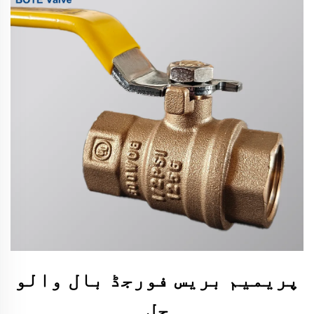
پریمیم بریس فورجڈ بال والو
حل