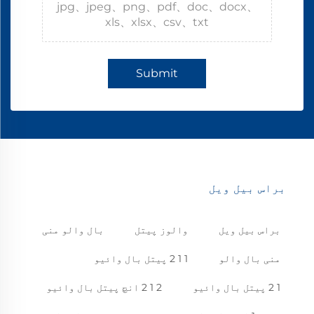
jpg、jpeg、png、pdf、doc、docx、
xls、xlsx、csv、txt
Submit
براس بیل ویل
براس بیل ویل
والوز پیتل
بال والو منی
منی بال والو
1 1 2 پیتل بال وائیو
1 2 پیتل بال وائیو
2 1 2 انچ پیتل بال وائیو