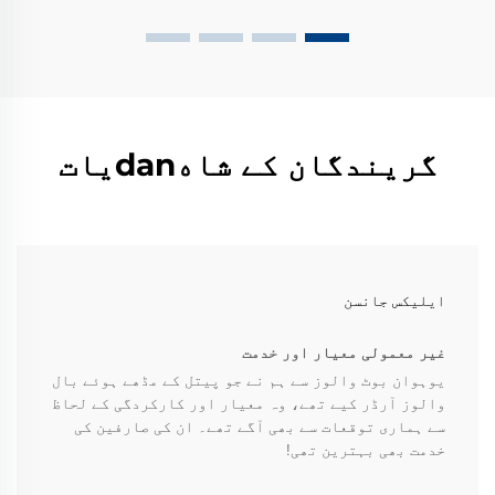
گریندگان کے شاهdanیات
ایلیکس جانسن
غیر معمولی معیار اور خدمت
یوہوان بوٹ والوز سے ہم نے جو پیتل کے مڈھے ہوئے بال
والوز آرڈر کیے تھے، وہ معیار اور کارکردگی کے لحاظ
سے ہماری توقعات سے بھی آگے تھے۔ ان کی صارفین کی
خدمت بھی بہترین تھی!