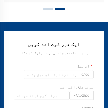
ایک فری کوٹ اخذ کریں
ہمارا نمائندہ جلد ہی آپ سے رابطہ کرے گا۔
ای میل
0/100
موبائل/واٹس ایپ
Code
0/100