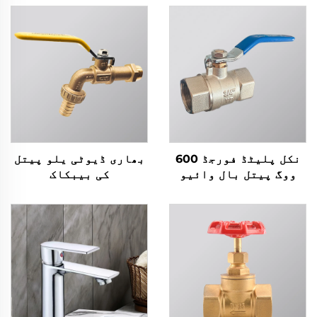
نکل پلیٹڈ فورجڈ 600
بھاری ڈیوٹی یلو پیتل
ووگ پیتل بال وائیو
کی بیبکاک