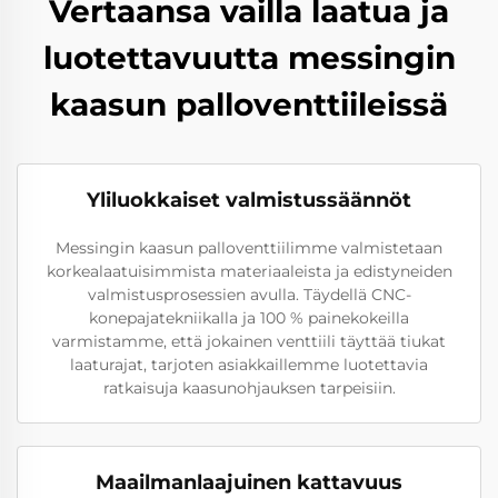
Vertaansa vailla laatua ja
luotettavuutta messingin
kaasun palloventtiileissä
Yliluokkaiset valmistussäännöt
Messingin kaasun palloventtiilimme valmistetaan
korkealaatuisimmista materiaaleista ja edistyneiden
valmistusprosessien avulla. Täydellä CNC-
konepajatekniikalla ja 100 % painekokeilla
varmistamme, että jokainen venttiili täyttää tiukat
laaturajat, tarjoten asiakkaillemme luotettavia
ratkaisuja kaasunohjauksen tarpeisiin.
Maailmanlaajuinen kattavuus