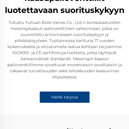
luotettavaan suorituskykyyn
Tutustu Yuhuan Bote Valves Co., Ltd.:n korkealaatuisten
messingikaasun palloventtiilien valikoimaan, jotka on
suunniteltu erinomaiseen suorituskykyyn ja
pitkäikäisyyteen. Tuotannossa karttuna 17 vuoden
kokemuksella ja sitoutumalla laatua kohtaan tarjoamme
ISO9001- ja CE-sertifioituja tuotteita, jotka täyttävät
kansainväliset standardit. Messingin kaasun
palloventtiilimme soveltuvat monenlaisiin sovelluksiin ja
takaavat turvallisuuden sekä tehokkuuden kaasuvirran
ohjauksessa.
Hanki tarjous