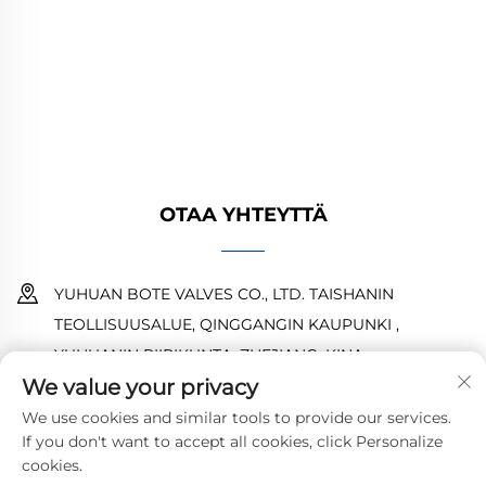
kaasu- ja vesijärjestelmiin. Kestävät,
korroosionkestävät suunnittelut takaavat
luotettavan suorituskyvyn. Yleisesti käytetty
maailmanlaajuisesti. Pyydä tarjous tänään.
OTAA YHTEYTTÄ
YUHUAN BOTE VALVES CO., LTD. TAISHANIN
TEOLLISUUSALUE, QINGGANGIN KAUPUNKI ,
YUHUANIN PIIRIKUNTA ,ZHEJIANG ,KINA
We value your privacy
18968473237
We use cookies and similar tools to provide our services.
If you don't want to accept all cookies, click Personalize
[email protected]
cookies.