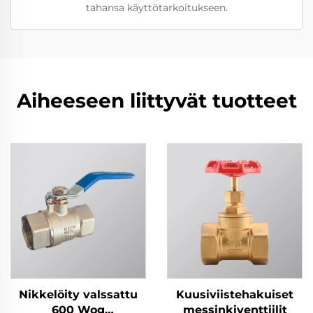
tahansa käyttötarkoitukseen.
Aiheeseen liittyvät tuotteet
Nikkelöity valssattu
Kuusiviistehakuiset
600 Wog
messinkiventtiilit