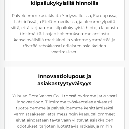
kilpailukykyisillä hinnoilla
Palveluemme asiakkaita Yhdysvalloissa, Euroopassa,
Lähi-idässä ja Etelä-Amerikassa, ja olemme ylpeitä
siitä, että tarjoamme kilpailukykyisiä hintoja laadusta
tinkimättä. Laajan kokemuksemme ansiosta
kansainvälisillä markkinoilla voimme ymmärtää ja
täyttää tehokkaasti erilaisten asiakkaiden
vaatimukset.
Innovaatiolupous ja
asiakastyytyväisyys
Yuhuan Bote Valves Co., Ltd.:ssä pyrimme jatkuvasti
innovaatioon. Tiimimme työskentelee ahkerasti
tuotteidemme ja palveluidemme kehittämiseksi
varmistaakseen, että messingin kaasupallommeet
eivät ainoastaan täytä vaan ylittävät asiakkaiden
odotukset, tarjoten luotettavia ratkaisuja mihin