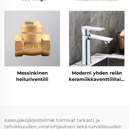
messinkikierrekpalloventtiili
Messinkinen
Moderni yhden reiän
heiluriventiili
keramiikkaventtiililaitte
varustettu
pesualtaanhanan
Kaasujakojärjestelmät toimivat tarkasti, ja
tehokkuuden, virranohjauksen sekä turvallisuuden