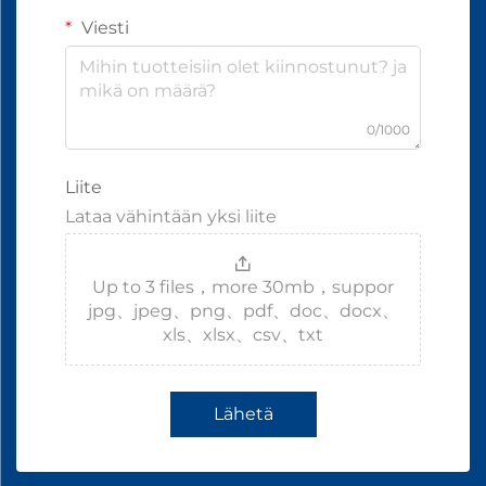
Viesti
0/1000
Liite
Lataa vähintään yksi liite
Up to 3 files，more 30mb，suppor
jpg、jpeg、png、pdf、doc、docx、
xls、xlsx、csv、txt
Lähetä