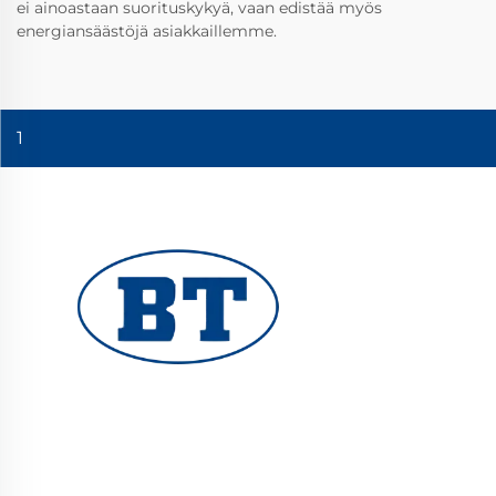
ei ainoastaan suorituskykyä, vaan edistää myös
energiansäästöjä asiakkaillemme.
1
YUHUAN BOTE VALVES CO., LTD. tarjoaa
korkealaatuisia teollisuusventtiileitä öljy-,