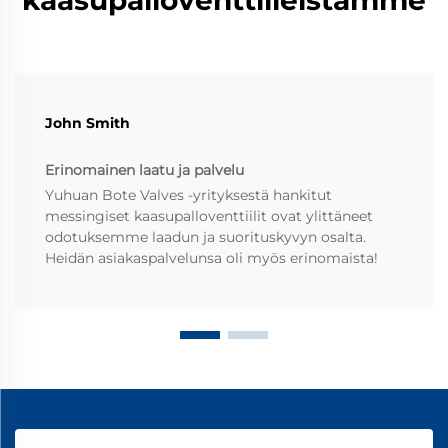
kaasupalloventtiileistämme
John Smith
Erinomainen laatu ja palvelu
Yuhuan Bote Valves -yrityksestä hankitut
messingiset kaasupalloventtiilit ovat ylittäneet
odotuksemme laadun ja suorituskyvyn osalta.
Heidän asiakaspalvelunsa oli myös erinomaista!