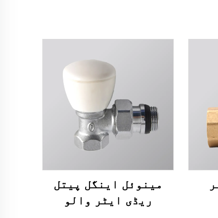
مینوئل اینگل پیتل
ریڈی ایٹر والو