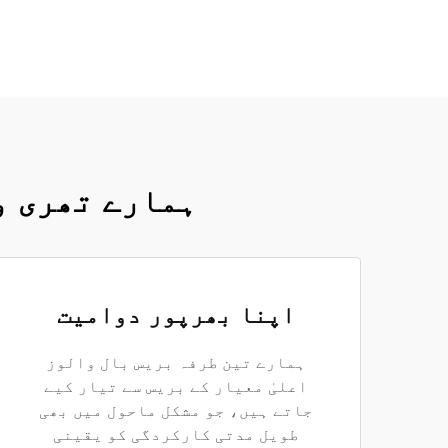
ہمارے تھری و
اپنا بھرپور دوامیت
ہمارے تین طرفہ بریس بال والوز
اعلیٰ معیار کے بریس سے تیار کیے
جاتے ہیں، جو مشکل ماحول میں بھی
طویل مدتی کارکردگی کو یقینی