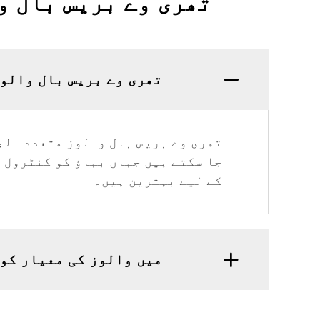
تھری وے بریس بال و
تھری وے بریس بال والو
جا سکتے ہیں جہاں بہاؤ کو کنٹرول ا
کے لیے بہترین ہیں۔
میں والوز کی معیار کو