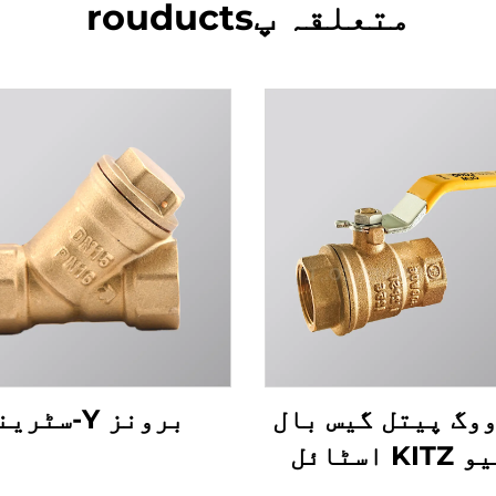
متعلقہ پrouducts
60 ووگ پیتل گیس بال
برونز Y-سٹرینر
K اسٹائل