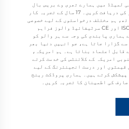
 لمیٹڈ میں ہمارے تھری وے بریس بال
والوز کی بہترین معیار کی دریافت کریں۔ 17 سال کے تجربہ کار
تھ، ہم مختلف درخواستوں کے لیے خصوصی
طور پر تیار کردہ ISO9001 اور CE سرٹیفائیڈ والوز فراہم
 ہماری پابندی کی وجہ سے ہر والو کو
ٹیسٹ سے گزارا جاتا ہے، جو انہیں دنیا بھر
 قابل اعتماد بناتا ہے۔ ہم امریکہ،
نوبی امریکہ کے کلائنٹس کی خدمت کرتے
 قیمتوں اور درست انجینئرنگ کے لیے
نگ کی پیشکش کرتے ہیں۔ ہماری پروڈکٹ رینج
صارف کی اطمینان کا تجربہ کریں۔