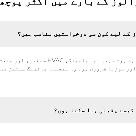
الوز کے بارے میں اکثر پوچھے
ز کے لیے کون سی درخواستیں مناسب ہیں؟
تھری وے بریس بال والوز متعدد الجہت ہوت
ور موڑنا ضروری ہو۔ وہ پیچیدہ پائپنگ سسٹمز میں 
 کیسے یقینی بنا سکتا ہوں؟