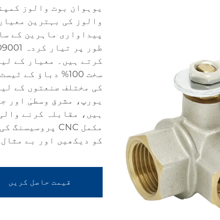
یوہوان بوت والوز کمپنی
پیداواری ماہرین کے سا
کرتے ہیں۔ معیار کے لیے
سخت 100% دباؤ کے 
کی مختلف صنعتوں کے لیے
یورپ، مشرق وسطیٰ اور ج
ہیں، مقابلہ کرنے والی
مکمل CNC پروسیس
کو دیکھیں اور بے مثال 
قیمت حاصل کریں