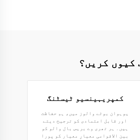
 کیوں کریں؟
کمپریہینسیو ٹیسٹنگ
یوہوان بوٹے والوز میں، ہم حفاظت
اور قابل اعتمادی کو ترجیح دیتے
ہیں۔ ہر تھری وے بریس بال والو کو
بین الاقوامی معیارِ معیار کو پورا