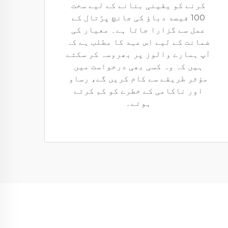
کرنے کو یقینی بنانے کے لیے سخت
100 فیصد دباؤ کی جانچ پڑتال کے
عمل سے گزارا جاتا ہے۔ معیار کی
ضمانت کے لیے اس عہد کا مطلب ہے کہ
آپ ہمارے والوز پر بھروسہ کر سکتے
ہیں کہ وہ کسی بھی درخواست میں
مؤثر طریقے سے کام کریں گے، رساو
اور ناکامی کے خطرے کو کم کرتے
ہوئے۔