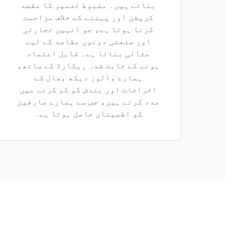
بناتے ہیں۔ مضبوط تعمیر کا مقصد
کرپشن اور پہننے کے خلاف مزاحمت
کرنا ہوتا ہے، جو انہیں تجارتی
اور صنعتی دونوں مقاصد کے لیے
مثالی بناتا ہے۔ قابل اعتماد
ہونے کے ثابت شدہ ریکارڈ کے ساتھ،
ہمارے والوز دیکھ بھال کے
اخراجات اور بندش کو کم کرنے میں
مدد کرتے ہیں، جس سے ہمارے صارفین
کو اطمینان حاصل ہوتا ہے۔