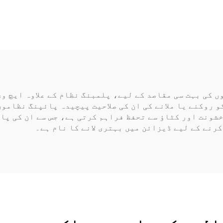
 کی بہت سی مقاصد کے لیے، پلمبنگ نظام کے علاوہ ایچ وی
و روکنے یا ملانے کی ان کی صلاحیت پیچیدہ پائپنگ نظامو
خشونت اور کٹاؤ سے تحفظ فراہم کرتی ہے، جس سے ان کی پ
رنے کے لیے ڈیزائن میں بہتری لانے کا نام ہے۔