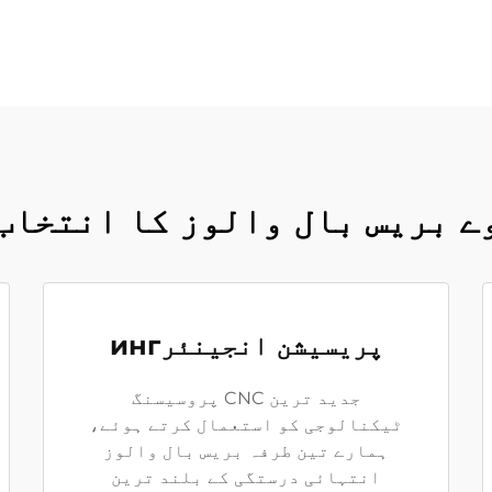
ے بریس بال والوز کا انتخاب
پریسیشن انجینئرинг
جدید ترین CNC پروسیسنگ
ٹیکنالوجی کو استعمال کرتے ہوئے،
ہمارے تین طرفہ بریس بال والوز
انتہائی درستگی کے بلند ترین