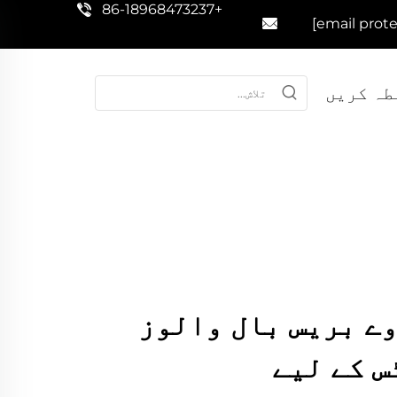
+86-18968473237
طہ کریں
ے بریس بال والوز
س کے لیے