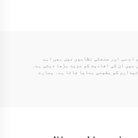
 اے سی اور صنعتی نظاموں میں بھی اہم
ں میں ان کی افادیت کو مزید بڑھا دیتی ہے۔
ائیداری کو یقینی بنایا جاتا ہے۔ ہمارے