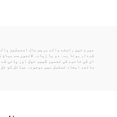
میرے تین راستے والے بریس بال اسمبلیز والوں
کردار ہوتا ہے۔ دو یا زیادہ لائنوں سے بہاؤ ک
ان کی تانبے کی تعمیر گیس، تیل اور پانی کے 
ساتھ، ایجاد تسلسل میں موجودہ مسائل کو حل ک