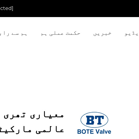
[email protected]
یڈیو
خبریں
حکمت عملی ہم
ہم سے راب
معیاری تھری و
عالمی مارکیٹ