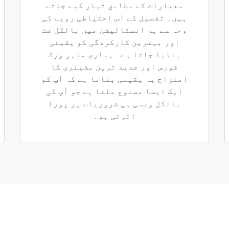
معیارات کے مطابق تیار کیے جاتے
ہیں۔ تفصیل کے اس احتیاطی رویے کی
وجہ سے ہر انسٹالیشن میں بالکل فٹ
اور بہترین کارکردگی کو یقینی
بنایا جاتا ہے۔ ہماری ماہر ورک
فورس اور جدید ترین مشینری کا
امتزاج یہ یقینی بناتا ہے کہ آپ کو
ایک ایسا مصنوع ملتا ہے جو آپ کی
بالکل ویسی ہی ضروریات پر پورا
اترتی ہو۔