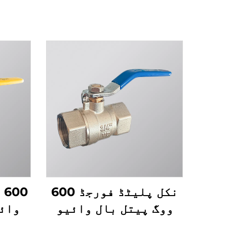
نکل پلیٹڈ فورجڈ 600
0
ووگ پیتل بال وائیو
وائیو ITZ