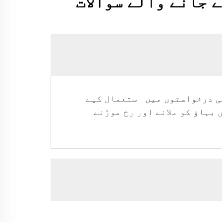
 جانے والے سوالات
ے ہیں اور پلمبنگ، HVAC سسٹمز، اور صنعتی درخواستوں میں استعمال کیے
بہاؤ کو ملانے اور رخ موڑنے