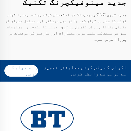
جدید مینوفیکچرنگ تکنیک
جدید ترین CNC پروسیسنگ کو استعمال کرتے ہوئے، ہمارا تیار
کرنے کا عمل ہر تیار شدہ والو میں درستگی اور مسلسل معیار کو
یقینی بناتا ہے۔ اس تفصیل پر توجہ دینے کا نتیجہ وہ مصنوعات
ہیں جو صنعت کے بلند ترین معیارات اور صارفین کی توقعات پر
پورا اترتی ہیں۔
اگر آپ کے پاس کوئی معاونتی تجویز
ہم سے رابطہ
ہے تو ہم سے رابطہ کریں
کریں