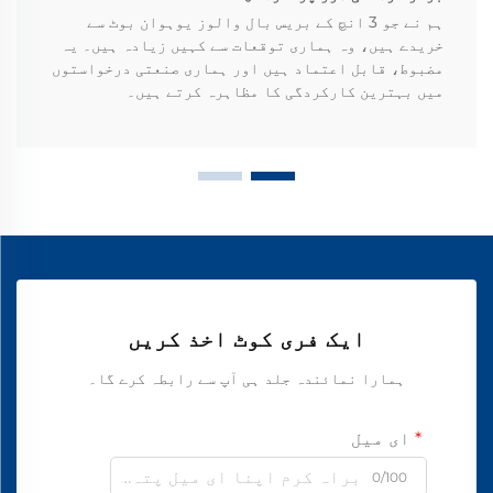
ہم نے جو 3 انچ کے بریس بال والوز یوہوان بوٹ سے
خریدے ہیں، وہ ہماری توقعات سے کہیں زیادہ ہیں۔ یہ
مضبوط، قابل اعتماد ہیں اور ہماری صنعتی درخواستوں
میں بہترین کارکردگی کا مظاہرہ کرتے ہیں۔
ایک فری کوٹ اخذ کریں
ہمارا نمائندہ جلد ہی آپ سے رابطہ کرے گا۔
ای میل
0/100