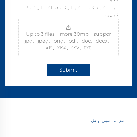
براہ کرم کم از کم ایک منسلکہ اپ لوڈ
کریں۔
Up to 3 files，more 30mb，suppor
jpg、jpeg、png、pdf、doc、docx、
xls、xlsx、csv、txt
Submit
براس بیل ویل