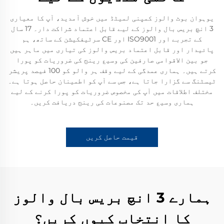
یوہوان بوٹ والوز کمپنی لمیٹڈ میں خوش آمدید، آپ کا معیاری
3 انچ بریس بال والوز کے لیے قابل اعتماد شراکت دار۔ 17 سال
کے تجربے اور ISO9001 اور CE سرٹیفکیشن کے ساتھ، ہم
پائیدار اور قابل اعتماد بریس والوز کی تیاری میں ماہر ہیں
جو بین الاقوامی صارفین کی وسیع رینج کی ضروریات کو پورا
کرتے ہیں۔ ہماری عمدگی کے لیے وقف ہر والو کو 100 فیصد پریشر
ٹیسٹنگ سے گزارا جاتا ہے، جس سے آپ کو اطمینان حاصل ہوتا ہے۔
مختلف اطلاقات میں آپ کی مخصوص ضروریات کو پورا کرنے کے لیے
ہماری وسیع حد تک مصنوعات کی رینج دریافت کریں۔
قیمت حاصل کریں
ہمارے 3 انچ بریس بال والوز
کا انتخاب کیوں کریں؟