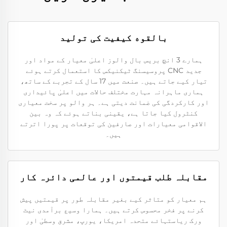
بالقوه کیفیت کی تولید
ہمارے 3 انچ بریس بال والوز اعلیٰ معیار کے مواد اور
جدید CNC پروسیسنگ ٹیکنیکس کا استعمال کرتے ہوئے
تیار کیے جاتے ہیں۔ صنعت میں 17 سال کے تجربے کے ساتھ،
ہماری ماہرانہ مہارت مختلف حالات میں اعلیٰ پائیداری
اور کارکردگی کی ضمانت دیتی ہے۔ ہر والو پر سخت معیاری
کنٹرول کیا جاتا ہے، یقینی بناتے ہوئے کہ وہ بین
الاقوامی معیارات اور صارفین کی توقعات پر پورا اترتے
ہیں۔
مقابلہ طلب قیمتوں اور عالمی دائرہ کار
ہم معیار کو متاثر کیے بغیر مقابلہ طور پر قیمتیں پیش
کرنے پر فخر محسوس کرتے ہیں۔ ہمارا وسیع برآمدی نیٹ
ورک ریاستہائے متحدہ امریکا، یورپ، مشرق وسطیٰ اور