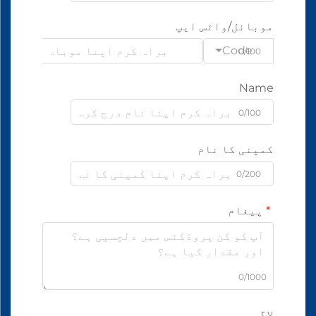
موبائل/واٹس ایپ
Code
0/100
Name
0/100
کمپنی کا نام
0/200
پیغام
0/1000
لاگو