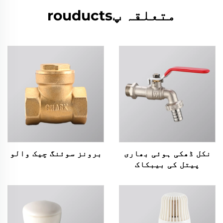
متعلقہ پrouducts
نکل ڈھکی ہوئی بھاری
برونز سوئنگ چیک والو
پیتل کی بیبکاک