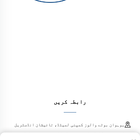
یوہوان بوٹے والوز کمپنی لمیٹڈ تیل، گیس اور
پانی کے نظام کے لیے اعلیٰ معیار کے صنعتی والوز
فراہم کرتا ہے۔ durable، مزاحم سنکنرن کے خلاف
ڈیزائن کارکردگی کو یقینی بناتے ہیں۔ دنیا بھر
کے انجینئرز کی طرف سے بھروسہ کیا جاتا ہے۔ آج
ہی کوٹ کا مطالبہ کریں۔
رابطہ کریں
یوہوان بوٹے والوز کمپنی لمیٹڈ، تائیشان انڈسٹریل
اسٹیٹ، چنگانگ ٹاؤن، یوہوان کاؤنٹی، زھیجیانگ، چین