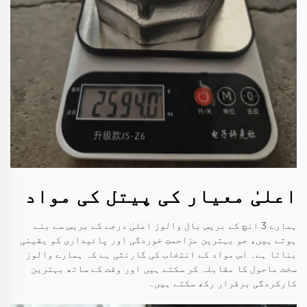
اعلیٰ معیار کی پیتل کی مواد
ہمارے 3 انچ کے بریس بال والوز اعلیٰ درجے کے بریس سے بنے
ہوتے ہیں، جو بہترین مزاحمتِ خوردگی اور پائیداری کو یقینی
بناتا ہے۔ اس مواد کے انتخاب کی گارنٹی ہے کہ ہمارے والوز
سخت ماحول کا مقابلہ کر سکتے ہیں اور وقت کے ساتھ بہترین
کارکردگی برقرار رکھ سکتے ہیں۔