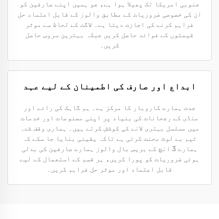
جنوبی امریکا تک پھیلا ہوا ہے، جو ہمیں اپنے صارفین کو
ان کی خصوصی ضروریات کے مطابق والوز کے قابل اعتماد حل
فراہم کرنے کی اجازت دیتا ہے۔ لاگت کے لحاظ سے موثر
قیمتوں کے فوائد حاصل کریں جبکہ بہترین سروس حاصل
کریں۔
ابداع اور صارف کی اطمینان کے لیے عہد
جدت ہمارے کاروبار کا مرکز ہے۔ ہم گاہک کی رائے اور
منڈی کے رجحانات کی بنیاد پر اپنی مصنوعات اور خدمات
میں مسلسل بہتری لانے کی کوشش کرتے ہیں۔ ہماری وقف شدہ
ٹیم بے لوث محنت کرتی ہے تاکہ یقینی بنایا جا سکے کہ
ہمارے 3 انچ کے بریس بال والوز ہمارے صارفین کی بدلی
ہوئی ضروریات کو پورا کریں، ہر قسم کے استعمال کے لیے
قابل اعتماد اور موثر حل فراہم کریں۔