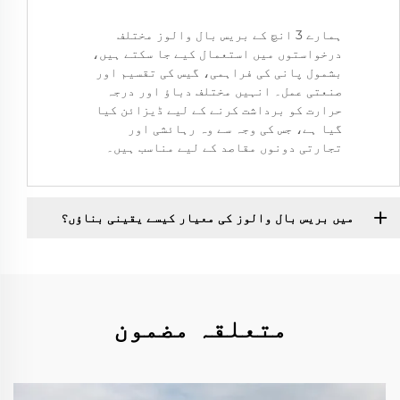
ہمارے 3 انچ کے بریس بال والوز مختلف
درخواستوں میں استعمال کیے جا سکتے ہیں،
بشمول پانی کی فراہمی، گیس کی تقسیم اور
صنعتی عمل۔ انہیں مختلف دباؤ اور درجہ
حرارت کو برداشت کرنے کے لیے ڈیزائن کیا
گیا ہے، جس کی وجہ سے وہ رہائشی اور
تجارتی دونوں مقاصد کے لیے مناسب ہیں۔
میں بریس بال والوز کی معیار کیسے یقینی بناؤں؟
متعلقہ مضمون