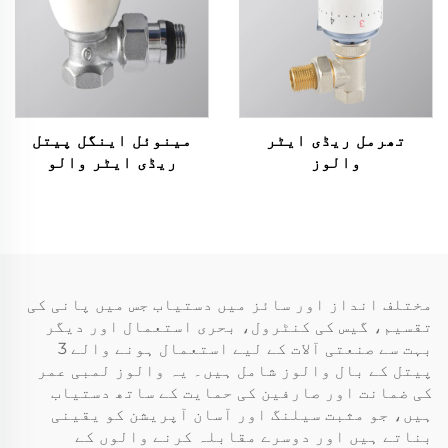
تھرمل ریڈی ایٹر
مینوئل اینگل پیتل
والوز
ریڈی ایٹر والو
مختلف انداز اور سائز میں دستیاب جس میں پانی کی
تقسیم، گیس کی کنٹرول، بحری استعمال اور دیگر
بہت سے صنعتی آلات کے لیے استعمال ہونے والے 3
پیتل کے بال والوز شامل ہیں۔ یہ والوز لمبی عمر
کی ضمانت اور صارفین کی حمایت کے ساتھ دستیاب
ہیں، جو مثبت سیلنگ اور آسان آپریشن کو یقینی
بناتے ہیں اور دوسرے مقابلہ کرنے والوں کے