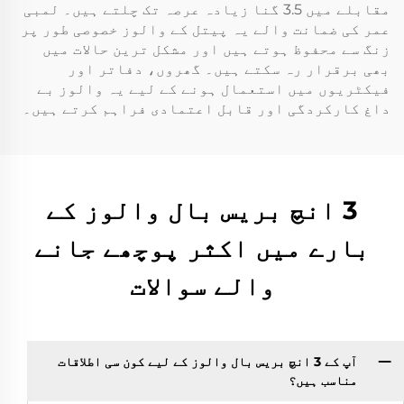
مقابلے میں 3.5 گنا زیادہ عرصہ تک چلتے ہیں۔ لمبی
عمر کی ضمانت والے یہ پیتل کے والوز خصوصی طور پر
زنگ سے محفوظ ہوتے ہیں اور مشکل ترین حالات میں
بھی برقرار رہ سکتے ہیں۔ گھروں، دفاتر اور
فیکٹریوں میں استعمال ہونے کے لیے یہ والوز بے
داغ کارکردگی اور قابل اعتمادی فراہم کرتے ہیں۔
3 انچ بریس بال والوز کے
بارے میں اکثر پوچھے جانے
والے سوالات
آپ کے 3 انچ بریس بال والوز کے لیے کون سی اطلاقات
مناسب ہیں؟