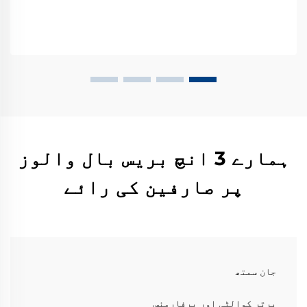
ہمارے 3 انچ بریس بال والوز
پر صارفین کی رائے
جان سمتھ
برتر کوالٹی اور پرفارمنس