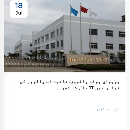
18
Jul
یوہوان بوٹے والووز: تانبے کے والووز کی
تیاری میں 17 سال کا تجربہ
مزید دیکھیں