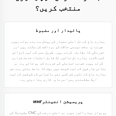
منتخب کریں؟
پائیدار اور مضبوط
ہمارے باغ کے نل اعلیٰ معیار کی پیتل سے بنے ہوتے ہیں،
جس سے وہ سخت موسمی حالات کو برداشت کر سکتے ہیں اور
خوردگی کا مقابلہ کرتے ہیں۔ طویل عمر کے لیے ڈیزائن
کیے گئے، ہمارے نل سالوں تک قابل اعتماد خدمت فراہم
کرتے ہیں، جس سے تبدیلی کی ضرورت کم ہو جاتی ہے۔ یہ
متانی صارفین کے لیے قیمت میں بچت کا باعث بنتی ہے، جو
ہمارے باغ کے نلوں کو کسی بھی باغبانی کے شوقین کے لیے
ایک عقلمندی بھرا سرمایہ کاری بنا دیتی ہے۔
پریسیشن انجینئرинг
یوہوان بوٹ والوز میں، ہم اعلیٰ درجے کی CNC مشیننگ کی