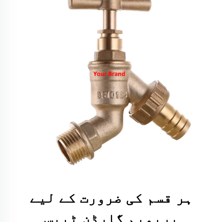
ہر قسم کی ضرورت کے لیے
پریمیم گارڈن ٹیپس