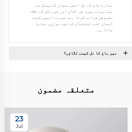
ہمارے باغ کے نل اعلیٰ معیار کے پیتل سے
بنے ہوتے ہیں، جو ٹکاؤ اور خوردگی کے خلاف
مضبوطی فراہم کرتا ہے، جس سے انہیں کھلے
آسمان تلے استعمال کے لیے موزوں بنایا
جاتا ہے۔
میں باغ کا نل کیسے لگاؤں؟
متعلقہ مضمون
23
Jul