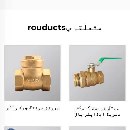
متعلقہ پrouducts
پیتل یونین کنیکٹ
برونز سوئنگ چیک والو
تھریڈ ایڈاپٹر بال
وائیو