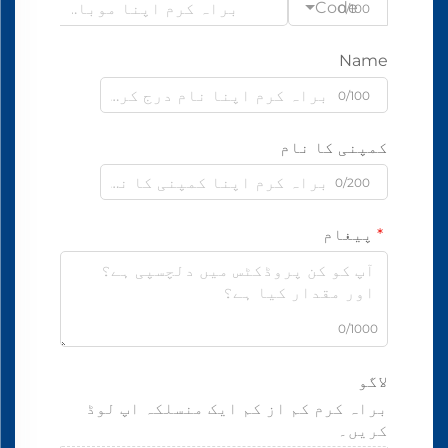
Code
0/100
Name
0/100
کمپنی کا نام
0/200
پیغام
0/1000
لاگو
براہ کرم کم از کم ایک منسلکہ اپ لوڈ
کریں۔