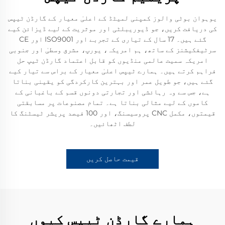
یوہوان بوٹی والوز کمپنی لمیٹڈ کے اعلیٰ معیار کے گارڈن ٹیپس
کی دریافت کریں، جو ڈیوریبلٹی اور موثریت کے لیے ڈیزائن کیے
گئے ہیں۔ 17 سال کے تیاری کے تجربے اور ISO9001 اور CE
سرٹیفکیشنز کے ساتھ، ہم امریکہ، یورپ، مشرق وسطیٰ اور جنوبی
امریکہ سمیت عالمی منڈیوں کو قابل اعتماد گارڈن ٹیپ حل
فراہم کرتے ہیں۔ ہمارے ٹیپس اعلیٰ معیار کے براس سے تیار کیے
گئے ہیں، جو طویل عمر اور بہترین کارکردگی کو یقینی بناتا
ہے، جس سے وہ رہائشی اور تجارتی دونوں قسم کے باغبانی کے
کاموں کے لیے مثالی بناتا ہے۔ تمام مصنوعات پر مسابقتی
قیمتوں، مکمل CNC پروسیسنگ، اور 100 فیصد پریشر ٹیسٹنگ کا
لطف اٹھائیں۔
قیمت حاصل کریں
ہمارے گارڈن ٹیپس کیوں