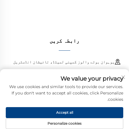
کے انجینئرز کی طرف سے بھروسہ کیا جاتا ہے۔ آج
ہی کوٹ کا مطالبہ کریں۔
رابطہ کریں
یوہوان بوٹے والوز کمپنی لمیٹڈ، تائیشان انڈسٹریل
اسٹیٹ، چنگانگ ٹاؤن، یوہوان کاؤنٹی، زھیجیانگ، چین
We value your privacy
18968473237
We use cookies and similar tools to provide our services.
If you don't want to accept all cookies, click Personalize
[email protected]
cookies.
Accept all
کاپی رائٹ © 2025، یوہوان بوٹے والوز کمپنی لمیٹڈ کے نام سے
محفوظ ہے۔
خصوصیت رپورٹ
Personalize cookies