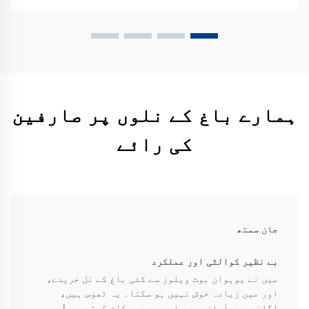
ہمارے باغ کے نلوں پر صارفین
کی رائے
جان سمتھ
بے نظیر کوالٹی اور عملکرد
میں نے یوہوان بوٹ ویلوز سے کئی باغ کے نل خریدے،
اور میں زیادہ خوش نہیں ہو سکتا۔ یہ ٹھوس ہیں،
لگانے میں آسان ہیں، اور بے عیب کام کرتے ہیں!