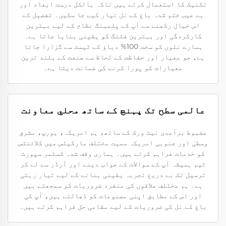
تکنیک کا استعمال کرتے ہیں تاکہ بالکل درست ابعاد اور
بے عیب ختم شدہ باغ کے نل تیار کیے جا سکیں۔ تفصیل کے
اس خیال رکھنے سے آپ کے پلمبنگ نظام کے لیے بہترین
کارکردگی اور بہترین فٹنگ کو یقینی بنایا جاتا ہے۔
ہمارے نلوں کو سخت 100% دباؤ کے ٹیسٹ سے گزارا جاتا
ہے، جو معیار اور حفاظت کے لحاظ سے صنعت کے بلند ترین
معیارات کو پورا کرنے کی ضمانت دیتا ہے۔
عالمی سطح تک پہنچ کے ساتھ محلي معاونت
مضبوط برآمدی نیٹ ورک کے ساتھ، ہم امریکہ، یورپ، مشرق
وسطیٰ اور جنوبی امریکہ سمیت مختلف مارکیٹس میں کلائنٹس
کو خدمات فراہم کرتے ہیں۔ ہماری وقف شدہ کسٹمر سپورٹ
ٹیم ہمیشہ آپ کے سوالات کے جواب دینے اور آرڈر سے لے کر
ترسیل تک بے دریغ تجربہ یقینی بنانے کے لیے تیار رہتی
ہے۔ ہم مختلف علاقوں کی منفرد ضروریات کو سمجھتے ہیں
اور اس کے مطابق اپنی مصنوعات کو ڈھالتے ہیں، آپ کی
باغ کے نل کی ضروریات کے لیے مقامی حل فراہم کرتے ہیں۔