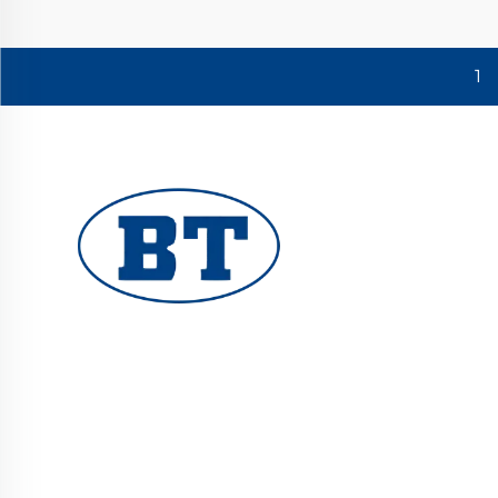
1
یوہوان بوٹے والوز کمپنی لمیٹڈ تیل، گیس اور
پانی کے نظام کے لیے اعلیٰ معیار کے صنعتی والوز
فراہم کرتا ہے۔ durable، مزاحم سنکنرن کے خلاف
ڈیزائن کارکردگی کو یقینی بناتے ہیں۔ دنیا بھر