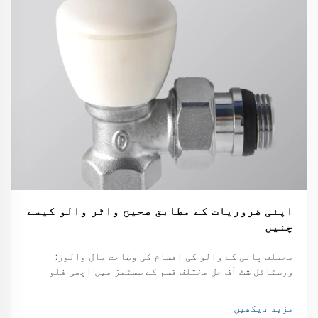
اپنی ضروریات کے مطابق صحیح واٹر والو کیسے
چنیں
مختلف پانی کے والو کی اقسام کی وضاحت بال والوز:
ورسٹائل شٹ آف حل مختلف قسم کے سسٹمز میں اچھی فلو
کنٹرول تلاش کرتے وقت، بال والوز کافی قابل اعتماد
ہوتے ہیں۔ بنیادی ڈیزائن کافی سادہ ہے، دراصل صرف ایک
مزید دیکھیں
خالی ب...