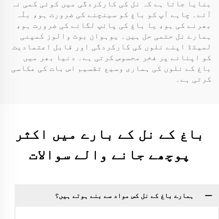
بنایا جاتا ہے کہ نل کی کارکردگی میں کوئی کمی نہ
آئے۔ چاہے آپ کو باغ کو سینچنے کی ضرورت ہو، بلّہ
بھرنے کی ہو، یا باغ کی پائپ لگانے کی ضرورت ہو،
ہمارے نل حتمی حل ہیں۔ یوہوان بوٹ والوز کمپنی
لمیٹڈ اپنے نلوں کی کارکردگی اور قابل اعتمادیت
کو اپنانے پر فخر محسوس کرتی ہے۔ دنیا بھر میں
باغ کے نلوں کی ہماری وسیع تقسیم اس بات کی عکاسی
کرتی ہے۔
باغ کے نل کے بارے میں اکثر
پوچھے جانے والے سوالات
ہمارے باغ کے نل کس مواد سے بنے ہوتے ہیں؟