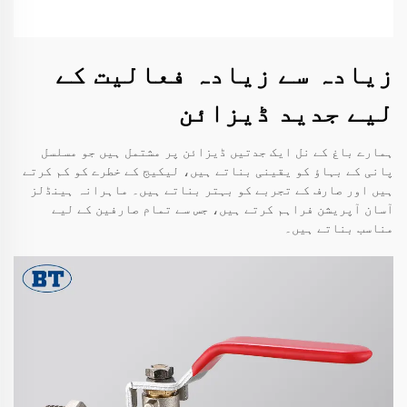
زیادہ سے زیادہ فعالیت کے
لیے جدید ڈیزائن
ہمارے باغ کے نل ایک جدتیں ڈیزائن پر مشتمل ہیں جو مسلسل
پانی کے بہاؤ کو یقینی بناتے ہیں، لیکیج کے خطرے کو کم کرتے
ہیں اور صارف کے تجربے کو بہتر بناتے ہیں۔ ماہرانہ ہینڈلز
آسان آپریشن فراہم کرتے ہیں، جس سے تمام صارفین کے لیے
مناسب بناتے ہیں۔