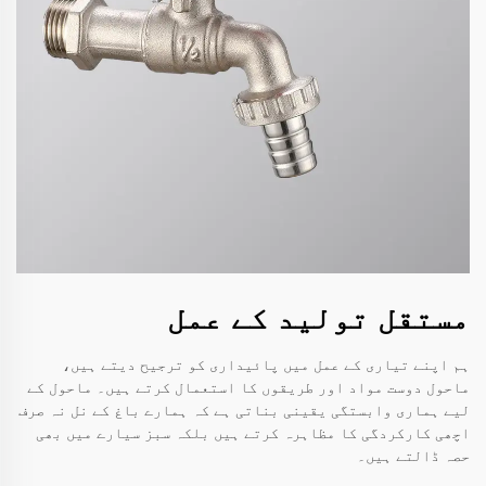
مستقل تولید کے عمل
ہم اپنے تیاری کے عمل میں پائیداری کو ترجیح دیتے ہیں،
ماحول دوست مواد اور طریقوں کا استعمال کرتے ہیں۔ ماحول کے
لیے ہماری وابستگی یقینی بناتی ہے کہ ہمارے باغ کے نل نہ صرف
اچھی کارکردگی کا مظاہرہ کرتے ہیں بلکہ سبز سیارے میں بھی
حصہ ڈالتے ہیں۔