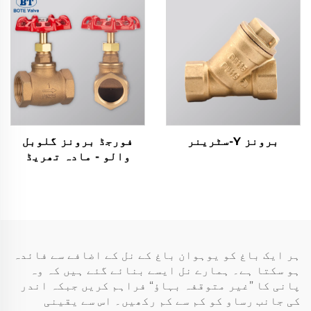
برونز Y-سٹرینر
فورجڈ برونز گلوبل
والو - مادہ تھریڈ
اسٹاپ والو (1/2" سے 4")
ہر ایک باغ کو یوہوان باغ کے نل کے اضافے سے فائدہ
ہو سکتا ہے۔ ہمارے نل ایسے بنائے گئے ہیں کہ وہ
پانی کا ”غیر متوقفہ بہاؤ“ فراہم کریں جبکہ اندر
کی جانب رساو کو کم سے کم رکھیں۔ اس سے یقینی