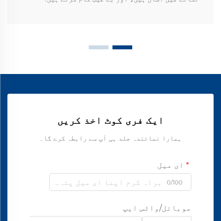
ایک فری کوٹ اخذ کریں
ہمارا نمائندہ جلد ہی آپ سے رابطہ کرے گا۔
ای میل
0/100
موبائل/واٹس ایپ