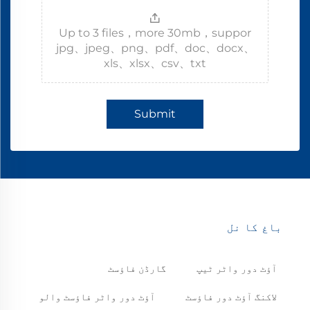
Up to 3 files，more 30mb，suppor
jpg、jpeg、png、pdf、doc、docx、
xls、xlsx、csv、txt
Submit
باغ کا نل
آؤٹ دور واٹر ٹیپ
گارڈن فاؤسٹ
لاکنگ آؤٹ دور فاؤسٹ
آؤٹ دور واٹر فاؤسٹ والو