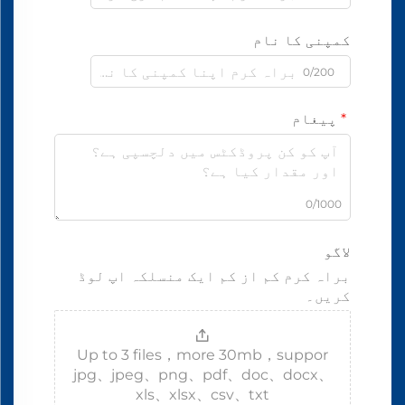
کمپنی کا نام
0/200
پیغام
0/1000
لاگو
براہ کرم کم از کم ایک منسلکہ اپ لوڈ
کریں۔
Up to 3 files，more 30mb，suppor
jpg、jpeg、png、pdf、doc、docx、
xls、xlsx、csv、txt