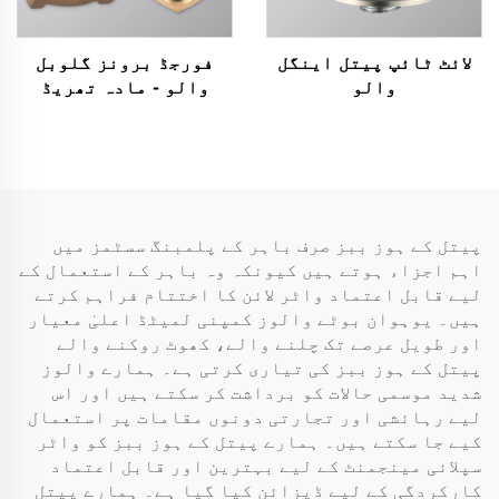
لائٹ ٹائپ پیتل اینگل
فورجڈ برونز گلوبل
والو
والو - مادہ تھریڈ
اسٹاپ والو (1/2" سے 4")
پیتل کے ہوز ببز صرف باہر کے پلمبنگ سسٹمز میں
اہم اجزاء ہوتے ہیں کیونکہ وہ باہر کے استعمال کے
لیے قابل اعتماد واٹر لائن کا اختتام فراہم کرتے
ہیں۔ یوہوان بوٹے والوز کمپنی لمیٹڈ اعلیٰ معیار
اور طویل عرصے تک چلنے والے، کھوٹ روکنے والے
پیتل کے ہوز ببز کی تیاری کرتی ہے۔ ہمارے والوز
شدید موسمی حالات کو برداشت کر سکتے ہیں اور اس
لیے رہائشی اور تجارتی دونوں مقامات پر استعمال
کیے جا سکتے ہیں۔ ہمارے پیتل کے ہوز ببز کو واٹر
سپلائی مینجمنٹ کے لیے بہترین اور قابل اعتماد
کارکردگی کے لیے ڈیزائن کیا گیا ہے۔ ہمارے پیتل