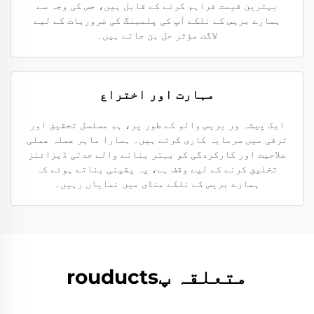
بہترین قیمت فراہم کرنے کے قابل ہیں، جس کی وجہ سے
ہمارے بریس کے نلکے آپ کی پلمبنگ کی ضروریات کے لیے
لاگت مؤثر حل بن جاتے ہیں۔
مہارت اور اختراع
ایک پیشہ ور بریس والو کے طور پر، ہم مسلسل تحقیق اور
ترقی میں سرمایہ کاری کرتے ہیں۔ ہمارا ماہر عملہ عملی
صلاحیت اور کارکردگی کو بہتر بنانے والے جدتی ڈیزائنز
تخلیق کرنے کے لیے وقف ہے، یہ یقینی بناتے ہوئے کہ
ہمارے بریس کے نلکے منڈی میں نمایاں رہیں۔
متعلقہ پrouducts