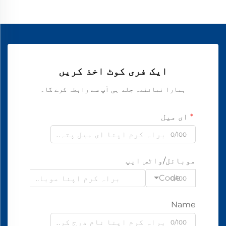
ایک فری کوٹ اخذ کریں
ہمارا نمائندہ جلد ہی آپ سے رابطہ کرے گا۔
ای میل
0/100
موبائل/واٹس ایپ
Code
0/100
Name
0/100