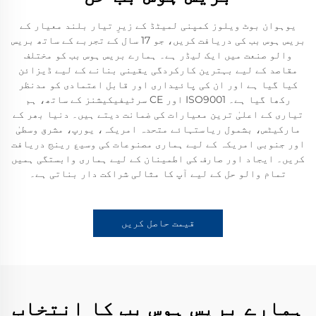
یوہوان بوٹ ویلوز کمپنی لمیٹڈ کے زیرِ تیار بلند معیار کے
بریس ہوس بب کی دریافت کریں، جو 17 سال کے تجربے کے ساتھ بریس
والو صنعت میں ایک لیڈر ہے۔ ہمارے بریس ہوس بب کو مختلف
مقاصد کے لیے بہترین کارکردگی یقینی بنانے کے لیے ڈیزائن
کیا گیا ہے اور ان کی پائیداری اور قابل اعتمادی کو مدنظر
رکھا گیا ہے۔ ISO9001 اور CE سرٹیفیکیشنز کے ساتھ، ہم
تیاری کے اعلیٰ ترین معیارات کی ضمانت دیتے ہیں۔ دنیا بھر کے
مارکیٹس، بشمول ریاستہائے متحدہ امریکہ، یورپ، مشرق وسطیٰ
اور جنوبی امریکہ کے لیے ہماری مصنوعات کی وسیع رینج دریافت
کریں۔ ایجاد اور صارف کی اطمینان کے لیے ہماری وابستگی ہمیں
تمام والو حل کے لیے آپ کا مثالی شراکت دار بناتی ہے۔
قیمت حاصل کریں
ہمارے بریس ہوس بب کا انتخاب