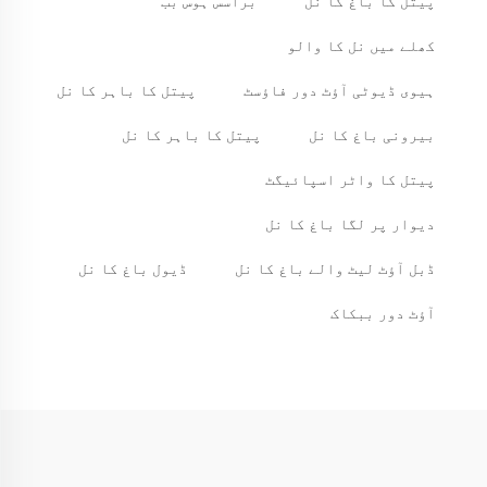
پیتل کا باغ کا نل
براسس ہوس بب
کھلے میں نل کا والو
ہیوی ڈیوٹی آؤٹ دور فاؤسٹ
پیتل کا باہر کا نل
بیرونی باغ کا نل
پیتل کا باہر کا نل
پیتل کا واٹر اسپائیگٹ
دیوار پر لگا باغ کا نل
ڈبل آؤٹ لیٹ والے باغ کا نل
ڈیول باغ کا نل
آؤٹ دور ببکاک