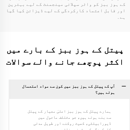
کے ہوز ببز کو واٹر سپلائی مینجمنٹ کے لیے بہترین
اور قابل اعتماد کارکردگی کے لیے ڈیزائن کیا گیا
ہے۔
پیتل کے ہوز ببز کے بارے میں
اکثر پوچھے جانے والے سوالات
آپ کے پیتل کے ہوز ببز میں کون سے مواد استعمال
ہوتے ہیں؟
ہمارے پیتل کے ہوز ببز اعلیٰ معیار کے پیتل
سے بنے ہوتے ہیں، جو مختلف ماحول میں
ڈیورابیلٹی، کھوٹ روکنے اور طویل مدتی
کارکردگی کو یقینی بناتے ہیں۔