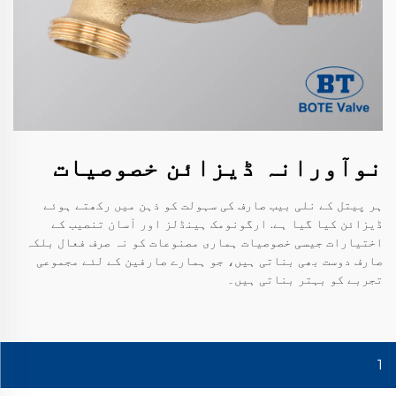
نوآورانہ ڈیزائن خصوصیات
ہر پیتل کے نلی بیب صارف کی سہولت کو ذہن میں رکھتے ہوئے
ڈیزائن کیا گیا ہے. ارگونومک ہینڈلز اور آسان تنصیب کے
اختیارات جیسی خصوصیات ہماری مصنوعات کو نہ صرف فعال بلکہ
صارف دوست بھی بناتی ہیں، جو ہمارے صارفین کے لئے مجموعی
تجربے کو بہتر بناتی ہیں۔
1