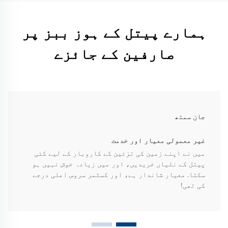
ہمارے پیتل کے ہوز ببز پر
صارفین کے جائزے
جان سمتھ
غیر معمولی معیار اور خدمت
میں نے اپنے زمین کی تزئین کے کاروبار کے لیے کئی
پیتل کے نلیاں خریدیں، اور میں زیادہ خوش نہیں ہو
سکتا. معیار شاندار ہے، اور کسٹمر سروس اعلی درجے
کی تھی!