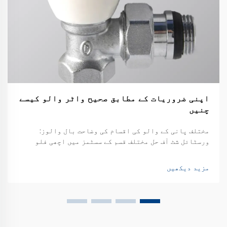
اپنی ضروریات کے مطابق صحیح واٹر والو کیسے
چنیں
مختلف پانی کے والو کی اقسام کی وضاحت بال والوز:
ورسٹائل شٹ آف حل مختلف قسم کے سسٹمز میں اچھی فلو
کنٹرول تلاش کرتے وقت، بال والوز کافی قابل اعتماد
ہوتے ہیں۔ بنیادی ڈیزائن کافی سادہ ہے، دراصل صرف ایک
مزید دیکھیں
خالی ب...