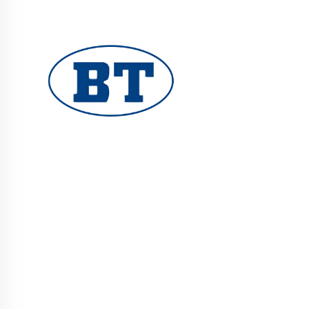
یوہوان بوٹے والوز کمپنی لمیٹڈ تیل، گیس اور
پانی کے نظام کے لیے اعلیٰ معیار کے صنعتی والوز
فراہم کرتا ہے۔ durable، مزاحم سنکنرن کے خلاف
ڈیزائن کارکردگی کو یقینی بناتے ہیں۔ دنیا بھر
کے انجینئرز کی طرف سے بھروسہ کیا جاتا ہے۔ آج
ہی کوٹ کا مطالبہ کریں۔