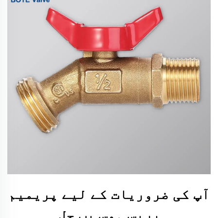
آپ کی ضروریات کے لیے پریمیم
بریس ہوس بب حل