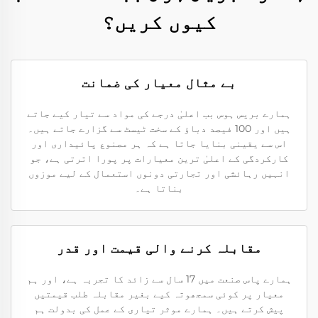
کیوں کریں؟
بے مثال معیار کی ضمانت
ہمارے بریس ہوس بب اعلیٰ درجے کی مواد سے تیار کیے جاتے
ہیں اور 100 فیصد دباؤ کے سخت ٹیسٹ سے گزارے جاتے ہیں۔
اس سے یقینی بنایا جاتا ہے کہ ہر مصنوع پائیداری اور
کارکردگی کے اعلیٰ ترین معیارات پر پورا اترتی ہے، جو
انہیں رہائشی اور تجارتی دونوں استعمال کے لیے موزوں
بناتا ہے۔
مقابلہ کرنے والی قیمت اور قدر
ہمارے پاس صنعت میں 17 سال سے زائد کا تجربہ ہے، اور ہم
معیار پر کوئی سمجھوتہ کیے بغیر مقابلہ طلب قیمتیں
پیش کرتے ہیں۔ ہمارے موثر تیاری کے عمل کی بدولت ہم