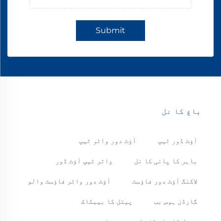
Submit
باغ کا نل
آؤٹ ڈور ٹیپ
آؤٹ دور واٹر ٹیپ
باہر کا پانی کا نل
واٹر ٹیپ آؤٹ ڈور
لاکنگ آؤٹ دور فاؤسٹ
آؤٹ دور واٹر فاؤسٹ والو
گارڈن ہوس بب
پیتل کا بیبکاک