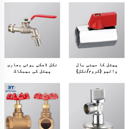
پیتل کا مینی بال
نکل ڈھکی ہوئی بھاری
وائیو (کروم/نکل)
پیتل کی بیبکاک