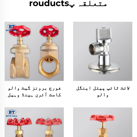
متعلقہ پrouducts
لائٹ ٹائپ پیتل اینگل
فورج برونز گیٹ والو
والو
کاسٹ آئرن ہینڈ وہیل