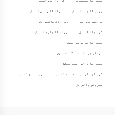
پیتل کا بیبکاک
گارڈن ہوس ٹیپس
پیتل کا باغ کا نل
باغ کا پانی کا نل
براسس ہوس بب
ڈبل آؤٹ سائیڈ نل
ڈبل باغ کا نل
پیتل کا باہر کا نل
پیتل کا باہر کا نلکا
دیوار پر لگنے والا ہوسل بب
پیتل کا واٹر اسپائیگٹ
ڈبل آؤٹ لیٹ والے باغ کا نل
لیور باغ کا نل
بیرونی واٹر نل