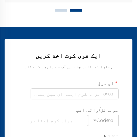
ایک فری کوٹ اخذ کریں
ہمارا نمائندہ جلد ہی آپ سے رابطہ کرے گا۔
ای میل
0/100
موبائل/واٹس ایپ
Code
0/100
Name