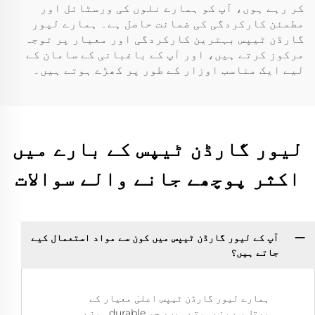
کر رہے ہوں، آپ کو ہمارے نلوں کی ورسٹائل اور
مطمئن کارکردگی کی ضمانت حاصل ہے۔ ہمارے لیور
گارڈن ٹیپس بہترین کارکردگی اور معیار پر توجہ
مرکوز کرتے ہیں، اور آپ کے باغبانی کے سامان کے
لیے ایک مناسب اوزار کے طور پر کھڑے ہوتے ہیں۔
لیور گارڈن ٹیپس کے بارے میں
اکثر پوچھے جانے والے سوالات
آپ کے لیور گارڈن ٹیپس میں کون سے مواد استعمال کیے
جاتے ہیں؟
ہمارے لیور گارڈن ٹیپس اعلیٰ معیار کے
پیتل سے بنے ہوتے ہیں، جو durable ہونے