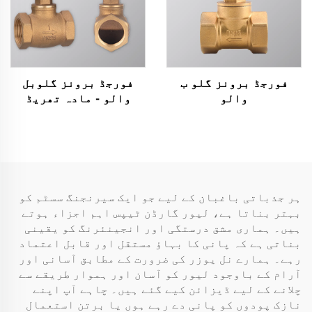
فورجڈ برونز گلو ب
فورجڈ برونز گلوبل
والو
والو - مادہ تھریڈ
اسٹاپ والو (1/2" سے 4")
ہر جذباتی باغبان کے لیے جو ایک سیرنجنگ سسٹم کو
بہتر بناتا ہے، لیور گارڈن ٹیپس اہم اجزاء ہوتے
ہیں۔ ہماری مشق درستگی اور انجینئرنگ کو یقینی
بناتی ہے کہ پانی کا بہاؤ مستقل اور قابل اعتماد
رہے۔ ہمارے نل یوزر کی ضرورت کے مطابق آسانی اور
آرام کے باوجود لیور کو آسان اور ہموار طریقے سے
چلانے کے لیے ڈیزائن کیے گئے ہیں۔ چاہے آپ اپنے
نازک پودوں کو پانی دے رہے ہوں یا برتن استعمال