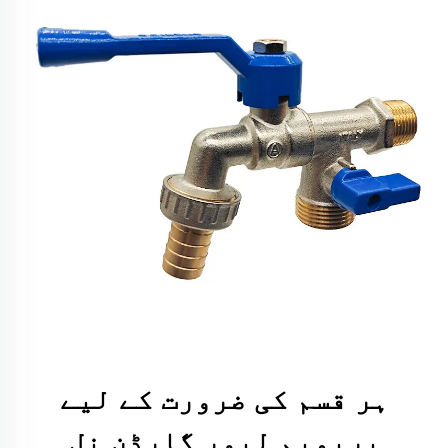
ہر قسم کی ضرورت کے لیے
پریمیم لیور گارڈن نل