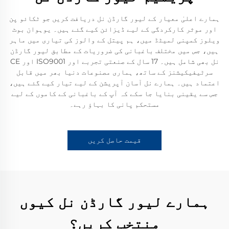
ہمارے اعلیٰ معیار کے لیور گارڈن نل دریافت کریں جو ٹکائو پن
اور موثر کارکردگی کے لیے ڈیزائن کیے گئے ہیں۔ یوہوان بوٹ
ویلوز کمپنی لمیٹڈ میں، ہم پیتل کے والوز کی تیاری میں ماہر
ہیں، جس میں مختلف باغبانی کی ضروریات کے مطابق لیور گارڈن
نل بھی شامل ہیں۔ 17 سال کے صنعتی تجربے اور ISO9001 اور CE
سرٹیفیکیشنز کے ساتھ، ہماری مصنوعات دنیا بھر میں قابل
اعتماد ہیں۔ ہمارے نل آسان آپریشن کے لیے تیار کیے گئے ہیں،
جس سے یقینی بنایا جا سکے کہ آپ کے باغبانی کے کاموں کے لیے
مستحکم پانی کا بہاؤ رہے۔
قیمت حاصل کریں
ہمارے لیور گارڈن نل کیوں
منتخب کریں؟