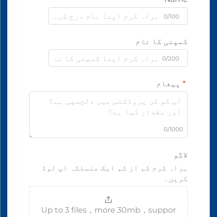
0/100
کمپنی کا نام
0/200
پیغام
0/1000
لاگو
براہ کرم کم از کم ایک منسلکہ اپ لوڈ
کریں۔
Up to 3 files，more 30mb，suppor