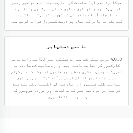
میکانزم تیز ایڈجسٹمنٹ کی اجازت دیتا ہے، جو غیر رسمی
اور پیشہ ور باغبانوں دونوں کے لیے بہترین بناتا ہے۔
یہ ایجاد آپ کے باغبانی کے تجربے کو بہتر بناتی ہے
کیونکہ یہ پانی کے بہاؤ پر درست کنٹرول فراہم کرتی ہے۔
عالمی دستیابی
4,000 مربع میٹر کے ہمارے فیکٹری میں 100 سے زائد ماہر
کارکنوں کی حمایت یافتہ پیداواری صلاحیت کے ساتھ، ہم
امریکہ، یورپ، مشرق وسطیٰ اور جنوبی امریکہ کے مارکیٹس
میں اپنے لیور گارڈن ٹیپس برآمد کرتے ہیں۔ ہماری
مقابلہ طلب قیمتوں اور صارفین کی اطمینان کے لیے عہد
کی بنا پر ہم دنیا بھر کے مالیات اور خوردہ فروشوں کا
پسندیدہ انتخاب ہیں۔