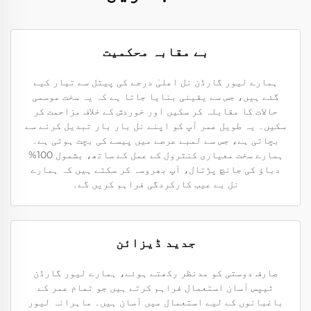
بے مقابہ محکمیت
ہمارے لیور گارڈن نل اعلیٰ درجے کی پیتل سے تیار کیے
گئے ہیں، جس سے یقینی بنایا جاتا ہے کہ یہ سخت موسمی
حالات کا مقابلہ کر سکیں اور خوردش کے خلاف مزاحمت کر
سکیں۔ یہ طویل عمر آپ کو اپنے نل بار بار تبدیل کرنے سے
بچاتی ہے، جس سے لمبے عرصے میں پیسے کی بچت ہوتی ہے۔
ہمارے سخت معیاری کنٹرول کے عمل کے ساتھ، بشمول 100%
دباؤ کی جانچ پڑتال، آپ بھروسہ کر سکتے ہیں کہ ہمارے
نل بے عیب کارکردگی فراہم کریں گے۔
جدید ڈیزائن
صارف دوستی کو مدنظر رکھتے ہوئے، ہمارے لیور گارڈن
ٹیپس آسان استعمال فراہم کرتے ہیں جو تمام عمر کے
باغبانوں کے لیے استعمال میں آسان ہیں۔ ماہرانہ لیور