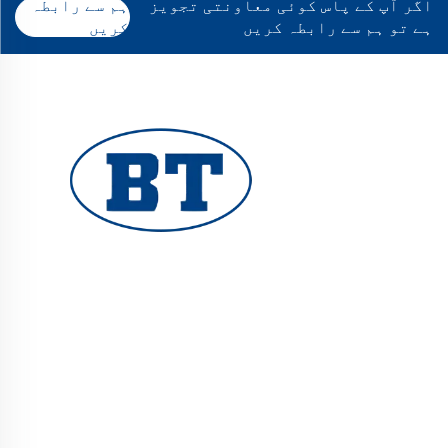
اگر آپ کے پاس کوئی معاونتی تجویز
ہم سے رابطہ
ہے تو ہم سے رابطہ کریں
کریں
یوہوان بوٹے والوز کمپنی لمیٹڈ تیل، گیس اور
پانی کے نظام کے لیے اعلیٰ معیار کے صنعتی والوز
فراہم کرتا ہے۔ durable، مزاحم سنکنرن کے خلاف
ڈیزائن کارکردگی کو یقینی بناتے ہیں۔ دنیا بھر
کے انجینئرز کی طرف سے بھروسہ کیا جاتا ہے۔ آج