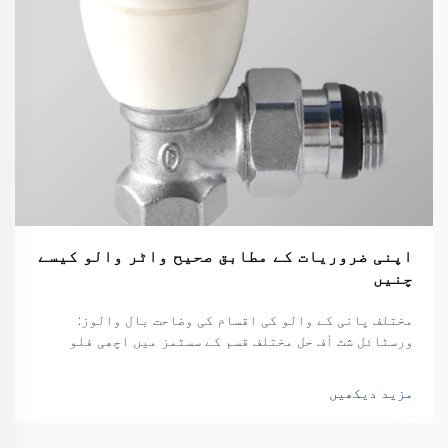
اپنی ضروریات کے مطابق صحیح واٹر والو کیسے
چنیں
مختلف پانی کے والو کی اقسام کی وضاحت بال والوز:
ورسٹائل شٹ آف حل مختلف قسم کے سسٹمز میں اچھی فلو
کنٹرول تلاش کرتے وقت، بال والوز کافی قابل اعتماد
ہوتے ہیں۔ بنیادی ڈیزائن کافی سادہ ہے، دراصل صرف ایک
مزید دیکھیں
خالی ب...