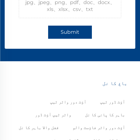
jpg、jpeg、png、pdf、doc、docx、
xls、xlsx、csv、txt
Submit
باغ کا نل
آؤٹ ڈور ٹیپ
آؤٹ دور واٹر ٹیپ
باہر کا پانی کا نل
واٹر ٹیپ آؤٹ ڈور
آؤٹ دور واٹر فاؤسٹ والو
قفل والا باہر کا نل