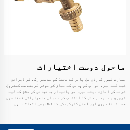
ماحول دوست اختیارات
ہمارے لیور گارڈن نل پانی کے تحفظ کو مدنظر رکھ کر ڈیزائن
کیے گئے ہیں، جو آپ کو پانی کے بہاؤ کو موثر طریقے سے کنٹرول
کرنے کی اجازت دیتے ہیں، جو پائیدار باغبانی کی مشق کے لیے
ضروری ہے۔ ہمارے نل کا انتخاب کر کے، آپ ماحولیاتی تحفظ میں
حصہ ڈالتے ہیں اور اعلیٰ کارکردگی کا لطف بھی اٹھاتے ہیں۔