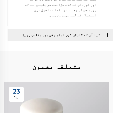
اور خوردگی کے خلاف مزاحمت کو یقینی بناتے
ہیں، جس کی وجہ سے وہ کھلے ماحول میں
استعمال کے لیے بہترین ہیں۔
کیا آپ کے گارڈن ٹیپ تمام مِقس میں مناسب ہیں؟
متعلقہ مضمون
23
Jul