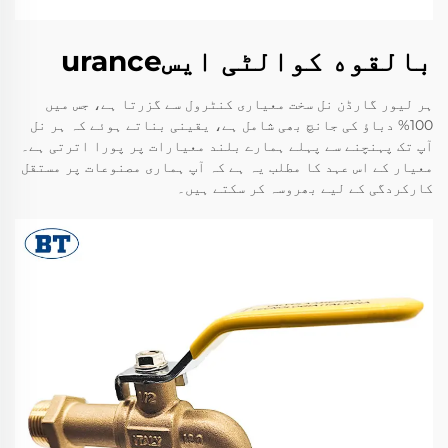
بالقوه کوالٹی ایسurance
ہر لیور گارڈن نل سخت معیاری کنٹرول سے گزرتا ہے، جس میں
100% دباؤ کی جانچ بھی شامل ہے، یقینی بناتے ہوئے کہ ہر نل
آپ تک پہنچنے سے پہلے ہمارے بلند معیارات پر پورا اترتی ہے۔
معیار کے اس عہد کا مطلب یہ ہے کہ آپ ہماری مصنوعات پر مستقل
کارکردگی کے لیے بھروسہ کر سکتے ہیں۔