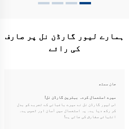
ہمارے لیور گارڈن نل پر صارف
کی رائے
جان سمتھ
میرے استعمال کردہ بہترین گارڈن نل!
اس لیور گارڈن نل نے میرے باغبانی کے تجربے کو بدل
کر رکھ دیا ہے۔ یہ استعمال میں آسان اور ٹھوس ہے۔
انتہائی سفارش کی جاتی ہے!