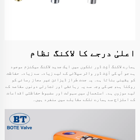
اعلیٰ درجے کا لاکنگ نظام
ہمارے لاکنگ آؤٹ ڈور نلکوں میں ایک جدید لاکنگ میکنزم موجود
ہے جو آپ کی آؤٹ ڈور واٹر سپلائی کے لیے زیادہ سے زیادہ حفاظت
کو یقینی بناتا ہے۔ یہ جدت طراز ڈیزائن غیر مجاز رسائی کو
روکتا ہے، جس کی وجہ سے یہ رہائشی اور تجارتی دونوں مقاصد کے
لیے موزوں ہے۔ استعمال میں سہولت اور مضبوط حفاظتی اقدامات
کے امتزاج سے ہمارے نلکے مقابلے میں منفرد ہیں۔