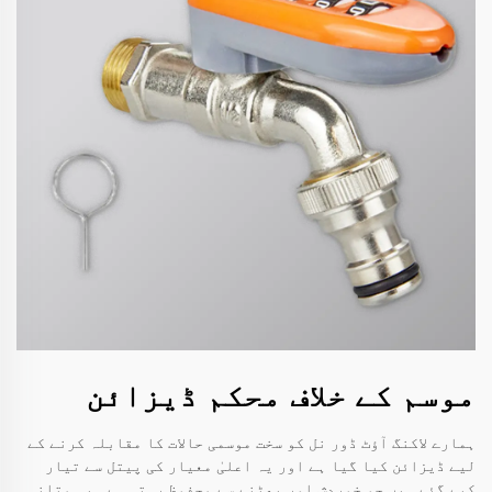
موسم کے خلاف محکم ڈیزائن
ہمارے لاکنگ آؤٹ ڈور نل کو سخت موسمی حالات کا مقابلہ کرنے کے
لیے ڈیزائن کیا گیا ہے اور یہ اعلیٰ معیار کی پیتل سے تیار
کیے گئے ہیں جو خوردش اور پھٹنے سے محفوظ رہتی ہے۔ یہ متانہ