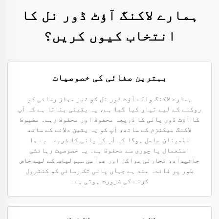
ہمارے لاکنگ آؤٹ ڈور نل کا
انتخاب کیوں کریں؟
بہترین صفائی کی خصوصیات
ہمارے لاکنگ والے آؤٹ ڈور نل کو غیر مجاز رسائی کو
روکنے کے لیے تیار کیا گیا ہے، یہ یقینی بناتا ہے کہ آپ
کا آؤٹ ڈور پانی کا ذریعہ محفوظ اور محفوظ رہے۔ مضبوط
لاکنگ میکنزم کے ساتھ، آپ کو یہ یقین دلانے کے ساتھ
اطمینان حاصل ہوگا کہ آپ کا پانی کا ذریعہ بے جا
استعمال یا چوری سے محفوظ ہے۔ یہ خصوصیت رہائشی
جائیداد، تجارتی مراکز اور عوامی سہولیات کے لیے خاص
طور پر فائدہ مند ہے جہاں پانی تک رسائی کو کنٹرول
کرنے کی ضرورت ہوتی ہے۔