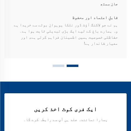
جان سمتھ
قابلِ اعتماد اور محفوظ
ہم نے جو لاکنگ آؤٹ ڈور نلکا یوہوان بوٹے سے خریدا ہے
وہ ہمارے باغ کے لیے ایک بڑی تبدیلی ثابت ہوا ہے۔
حفاظتی خصوصیت ہمیں اطمینان فراہم کرتی ہے، اور
معیار شاندار ہے!
ایک فری کوٹ اخذ کریں
ہمارا نمائندہ جلد ہی آپ سے رابطہ کرے گا۔