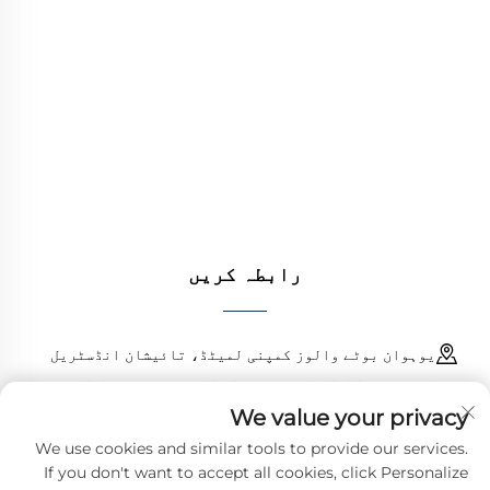
یوہوان بوٹے والوز کمپنی لمیٹڈ تیل، گیس اور
پانی کے نظام کے لیے اعلیٰ معیار کے صنعتی والوز
فراہم کرتا ہے۔ durable، مزاحم سنکنرن کے خلاف
ڈیزائن کارکردگی کو یقینی بناتے ہیں۔ دنیا بھر
کے انجینئرز کی طرف سے بھروسہ کیا جاتا ہے۔ آج
ہی کوٹ کا مطالبہ کریں۔
رابطہ کریں
یوہوان بوٹے والوز کمپنی لمیٹڈ، تائیشان انڈسٹریل
اسٹیٹ، چنگانگ ٹاؤن، یوہوان کاؤنٹی، زھیجیانگ، چین
We value your privacy
18968473237
We use cookies and similar tools to provide our services.
If you don't want to accept all cookies, click Personalize
[email protected]