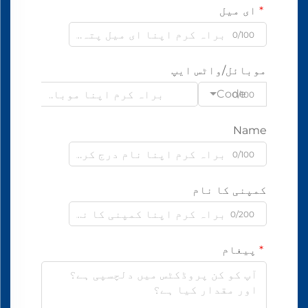
ای میل
0/100
موبائل/واٹس ایپ
Code
0/100
Name
0/100
کمپنی کا نام
0/200
پیغام