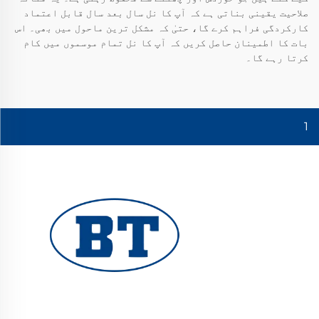
صلاحیت یقینی بناتی ہے کہ آپ کا نل سال بعد سال قابل اعتماد
کارکردگی فراہم کرے گا، حتیٰ کہ مشکل ترین ماحول میں بھی۔ اس
بات کا اطمینان حاصل کریں کہ آپ کا نل تمام موسموں میں کام
کرتا رہے گا۔
1