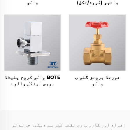
وائیو (کروم/نکل)
والو
فورجڈ برونز گلو ب
BOTE والو کروم پلیٹڈ
والو
بریس اینگل والو -
باتھ روم اور کچن
پلمبنگ کے لیے مربع
ڈیزائن
افراد اور کاروباری نقطہ نظر سے دیکھا جائے تو