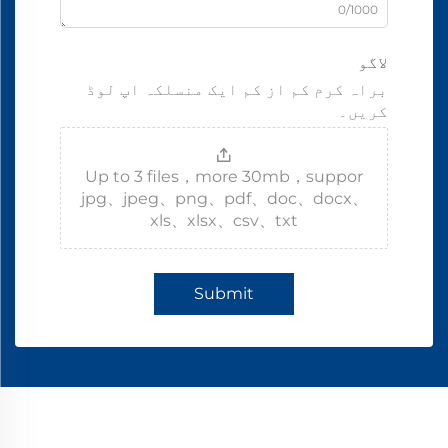
0/1000
لاگو
براہ کرم کم از کم ایک منسلکہ اپ لوڈ
کریں۔
Up to 3 files，more 30mb，suppor
jpg、jpeg、png、pdf、doc、docx、
xls、xlsx、csv、txt
Submit