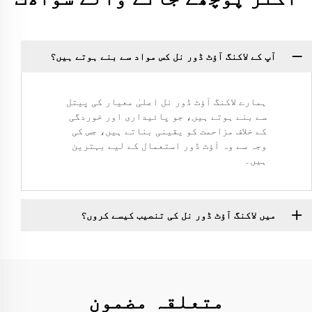
آپ کے لاکنگ آؤٹ ڈور نل کس مواد سے بنے ہوتے ہیں؟
ہمارے لاکنگ آؤٹ ڈور نل اعلیٰ معیار کی پیتل
سے بنے ہوتے ہیں، جو پائیداری اور خوردگی
کے خلاف مزاحمت کو یقینی بناتے ہیں، جس کی
وجہ سے وہ آؤٹ ڈور استعمال کے لیے بہترین
ہیں۔
میں لاکنگ آؤٹ ڈور نل کی تنصیب کیسے کروں؟
متعلقہ مضمون