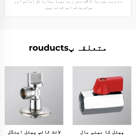
دے رہے ہوں یا تالاب بھر رہے ہوں، ہمارے نل آسانی اور
موثریت فراہم کرتے ہیں۔
متعلقہ پrouducts
پیتل کا مینی بال
لائٹ ٹائپ پیتل اینگل