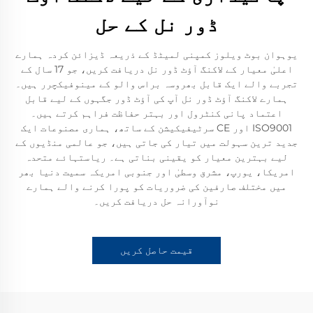
ڈور نل کے حل
یوہوان بوٹ ویلوز کمپنی لمیٹڈ کے ذریعہ ڈیزائن کردہ ہمارے
اعلیٰ معیار کے لاکنگ آؤٹ ڈور نل دریافت کریں، جو 17 سال کے
تجربے والے ایک قابل بھروسہ براس والو کے مینوفیکچرر ہیں۔
ہمارے لاکنگ آؤٹ ڈور نل آپ کی آؤٹ ڈور جگہوں کے لیے قابل
اعتماد پانی کنٹرول اور بہتر حفاظت فراہم کرتے ہیں۔
ISO9001 اور CE سرٹیفیکیشن کے ساتھ، ہماری مصنوعات ایک
جدید ترین سہولت میں تیار کی جاتی ہیں، جو عالمی منڈیوں کے
لیے بہترین معیار کو یقینی بناتی ہے۔ ریاستہائے متحدہ
امریکا، یورپ، مشرق وسطیٰ اور جنوبی امریکہ سمیت دنیا بھر
میں مختلف صارفین کی ضروریات کو پورا کرنے والے ہمارے
نوآورانہ حل دریافت کریں۔
قیمت حاصل کریں