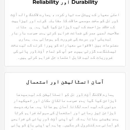
Durability اور Reliability
اعلیٰ معیار کے پیتل سے تیار کردہ، ہمارے لاکنگ والے آؤٹ
ڈور نل کو سخت موسمی حالات کا مقابلہ کرنے اور تیزابیت
کے خلاف مزاحمت کے لیے ڈیزائن کیا گیا ہے۔ یہ متانہ
صلاحیت لمبی عمر کی ضمانت فراہم کرتی ہے، جس سے بار بار
تبدیلی اور مرمت کی ضرورت کم ہوجاتی ہے۔ ہماری
مصنوعات بین الاقوامی معیارات کو پورا کرنے کے لیے سخت
ٹیسٹنگ سے گزرتی ہیں، جو آپ کو تمام آؤٹ ڈور پانی کی
ضروریات کے لیے قابل اعتماد حل فراہم کرتی ہیں۔
آسان انسٹالیشن اور استعمال
ہمارے لاکنگ آؤٹ ڈور نل کو انسٹالیشن کے لیے سیدھا
ڈیزائن کیا گیا ہے، جس سے مالکانِ مکان اور ٹھیکیدار
دونوں کے لیے اسے لگانا آسان ہو جاتا ہے۔ صارف دوست
ڈیزائن تیز رسائی اور استعمال کی سہولت فراہم کرتا
ہے، یقینی بناتا ہے کہ آپ اپنی آؤٹ ڈور پانی کی فراہمی
کو آسانی سے کنٹرول کر سکیں۔ چاہے آپ اپنی باغ کو پانی