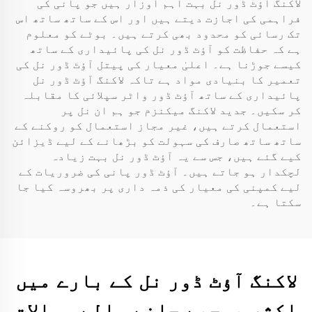
لاکنگ آؤٹ ڈور نل بہت اہم اوزار ہیں جو پانی کی
فراہمی کی اجازت دیتے ہیں اور اس کے ساتھ ساتھ اس
تک رسائی کو محدود بھی کرتے ہیں۔ بوٹے کو معلوم
ہے کہ حفاظت کو آؤٹ ڈور نل کی پائیداری کے ساتھ
کیسے جوڑنا ہے۔ اعلیٰ معیار کی پیتل آؤٹ ڈور نل کی
تعمیر کا بنیادی مواد ہے تاکہ لاکنگ آؤٹ ڈور نل
پائیداری کے ساتھ آؤٹ ڈور واٹر سپلائی کا مقابلہ
کر سکیں۔ جدید لاکنگ میکنزم جو ہم ان نل پر
استعمال کرتے ہیں، غیر مجاز استعمال کو روکنے کے
ساتھ ساتھ صارف کی سہولت کو بڑھانے کے لیے ڈیزائن
کیے گئے ہیں، جس سے یہ آؤٹ ڈور نل بہت زیادہ
لچکدار ہو جاتے ہیں۔ آؤٹ ڈور پانی کی ضروریات کے
لیے کمپنی کی معیار کی ذمہ داری پر بھروسہ کیا جا
سکتا ہے۔
لاکنگ آؤٹ ڈور نل کے بارے میں
اکثر پوچھے جانے والے سوالات