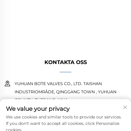
tillhandahåller högkvalitativa industriella
ventiler för olje-, gas- och vattensystem.
Hållbara, korrosionsbeständiga konstruktioner
säkerställer tillförlitlig prestanda. Litar på
globala ingenjörer. Begär en offert idag.
KONTAKTA OSS
YUHUAN BOTE VALVES CO., LTD. TAISHAN
INDUSTRIOMRÅDE, QINGGANG TOWN , YUHUAN
COUNTY ,ZHEJIANG ,KINA
We value your privacy
18968473237
We use cookies and similar tools to provide our services.
If you don't want to accept all cookies, click Personalize
[email protected]
cookies.