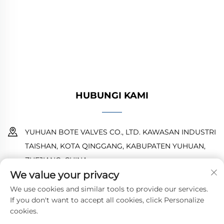
minyak, gas, dan air. Desain yang tahan lama
dan tahan korosi memastikan kinerja yang
andal. Dipercaya oleh insinyur di seluruh dunia.
Minta penawaran hari ini.
HUBUNGI KAMI
YUHUAN BOTE VALVES CO., LTD. KAWASAN INDUSTRI
TAISHAN, KOTA QINGGANG, KABUPATEN YUHUAN,
ZHEJIANG, CHINA
We value your privacy
18968473237
We use cookies and similar tools to provide our services.
If you don't want to accept all cookies, click Personalize
[email protected]
cookies.