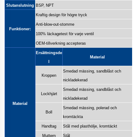
Slutanslutning
BSP, NPT
Kraftig design för högre tryck
Anti-blow-out-stomme
Funktioner:
100% läckagetest för varje ventil
OEM-tillverkning accepteras
Ersättningsde
Material
l
Smedad mässing, sandblåst och
Kroppen
nickladekerad
Smedad mässing, sandblåst och
Lockhjärt
nickladekerad
Material
Smedad mässing, polerad och
Boll
kromtäckta
Handtag
Stål med plasthölje, kromtäckt
Muttern
Stål