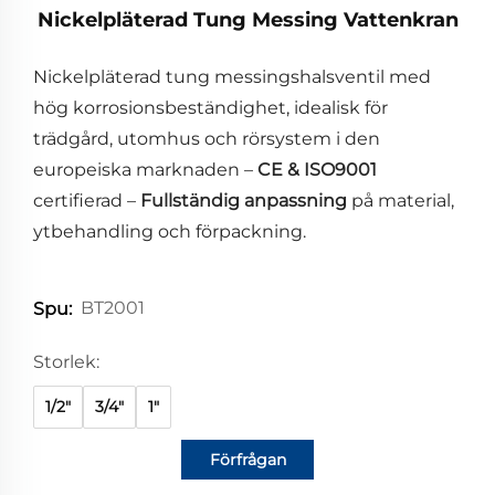
Nickelpläterad Tung Messing Vattenkran
Nickelpläterad tung messingshalsventil med
hög korrosionsbeständighet, idealisk för
trädgård, utomhus och rörsystem i den
europeiska marknaden –
CE & ISO9001
certifierad –
Fullständig anpassning
på material,
ytbehandling och förpackning.
BT2001
Spu:
Storlek:
1/2"
3/4"
1"
Förfrågan