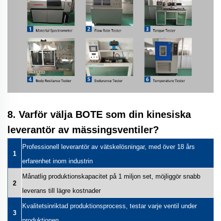
8. Varför välja BOTE som din kinesiska
leverantör av mässingsventiler?
Professionell leverantör av vätskelösningar, med över 18 års
1
erfarenhet inom industrin
Månatlig produktionskapacitet på 1 miljon set, möjliggör snabb
2
leverans till lägre kostnader
Kvalitetsinriktad produktionsprocess, testar varje ventil under
3
produktionen