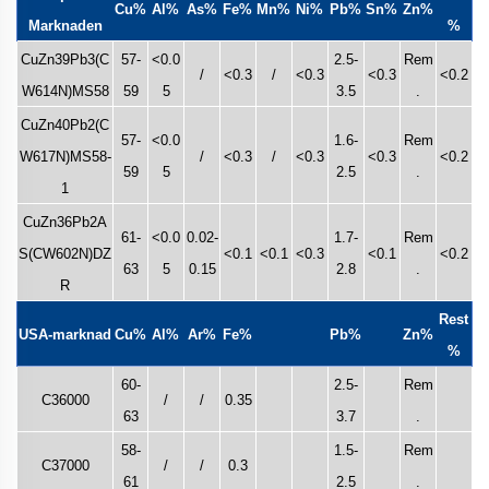
Cu%
Al%
As%
Fe%
Mn%
Ni%
Pb%
Sn%
Zn%
Marknaden
%
CuZn39Pb3(C
57-
<0.0
2.5-
Rem
/
<0.3
/
<0.3
<0.3
<0.2
W614N)MS58
59
5
3.5
.
CuZn40Pb2(C
57-
<0.0
1.6-
Rem
W617N)MS58-
/
<0.3
/
<0.3
<0.3
<0.2
59
5
2.5
.
1
CuZn36Pb2A
61-
<0.0
0.02-
1.7-
Rem
S(CW602N)DZ
<0.1
<0.1
<0.3
<0.1
<0.2
63
5
0.15
2.8
.
R
Rest
USA-marknad
Cu%
Al%
Ar%
Fe%
Pb%
Zn%
%
60-
2.5-
Rem
C36000
/
/
0.35
63
3.7
.
58-
1.5-
Rem
C37000
/
/
0.3
61
2.5
.