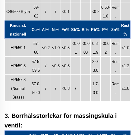
59-
0.50-
Rem
C46500 Blyfri
/
/
<0.1
<0.2
62
1.0
.
Kinesisk
Rest
Cu%
Al%
Ni%
Fe%
Sb%
Bi%
Pb%
P%
Zn%
nationell
%
57-
<0.0
<0.0
0.8-
<0.0
Rem
HPb59-1
<0.2
<1.0
<0.5
<1.0
60
1
03
1.9
2
.
57.5-
2.0-
Rem
HPb59-3
/
<0.5
<0.5
<1.2
59.5
3.0
.
HPb57-3
57.0-
1.7-
Rem
(Normal
/
/
<0.8
/
≤1.8
59.0
3.0
.
Brass)
3. Borrhålsstorlekar för mässingskula i
ventil: