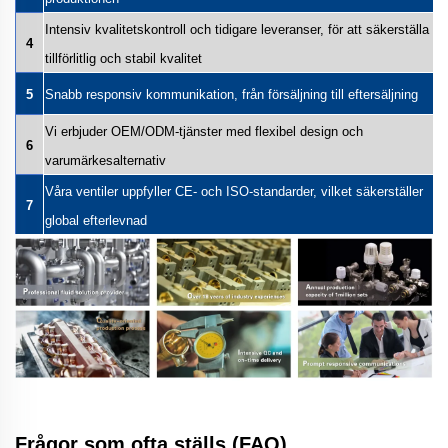
Intensiv kvalitetskontroll och tidigare leveranser, för att säkerställa
4
tillförlitlig och stabil kvalitet
5
Snabb responsiv kommunikation, från försäljning till eftersäljning
Vi erbjuder OEM/ODM-tjänster med flexibel design och
6
varumärkesalternativ
Våra ventiler uppfyller CE- och ISO-standarder, vilket säkerställer
7
global efterlevnad
Frågor som ofta ställs (FAQ)