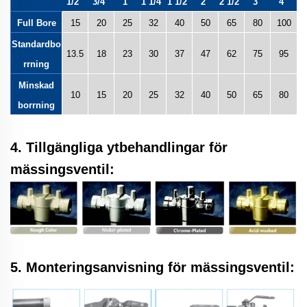
1/2"
3/4"
1"
1 1/4"
1 1/2"
2"
2 1/2"
3"
4"
Full Bore
15
20
25
32
40
50
65
80
100
Standardbo
13.5
18
23
30
37
47
62
75
95
rrning
Minskad
10
15
20
25
32
40
50
65
80
borrning
4. Tillgängliga ytbehandlingar för
mässingsventil:
5. Monteringsanvisning för mässingsventil: