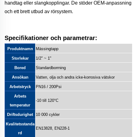
handtag eller slangkopplingar. De stöder OEM-anpassning
och ett brett utbud av rörsystem.
Specifikationer och parametrar:
Produktnamn
Mässingtapp
Storlekar
1/2" ~ 1"
Bored
Standardborrning
Ansökan
Vatten, olja och andra icke-korrosiva vätskor
Arbetstryck
PN16 / 200Psi
Arbets
-10 till 120°C
temperatur
Driftsdurighet
10 000 cykler
Kvalitetsstanda
EN13828, EN228-1
rd