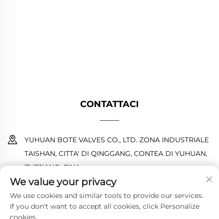
valvole industriali di alta qualità per sistemi
petroliferi, del gas e idrici. Design durevoli e
resistenti alla corrosione garantiscono
prestazioni affidabili. Fidati dagli ingegneri di
tutto il mondo. Richiedi un preventivo oggi.
CONTATTACI
YUHUAN BOTE VALVES CO., LTD. ZONA INDUSTRIALE
TAISHAN, CITTA' DI QINGGANG, CONTEA DI YUHUAN,
ZHEJIANG, CINA
We value your privacy
18968473237
We use cookies and similar tools to provide our services.
If you don't want to accept all cookies, click Personalize
[email protected]
cookies.