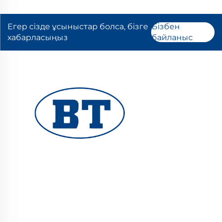
Егер сізде ұсыныстар болса, бізге
Бізбен
хабарласыңыз
байланыс
YUHUAN BOTE VALVES CO., LTD. мұнай, газ
және су жүйелері үшін сапалы өнеркәсіптік
клапандар ұсынады. Тұрақты, коррозияға
тұрақты конструкциялар сенімді жұмыс