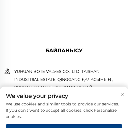
істеуін қамтамасыз етеді. Әлемдік
инженерлермен сенімді. Бүгін сұраныс
беріңіз.
БАЙЛАНЫСУ
YUHUAN BOTE VALVES CO., LTD. TAISHAN
INDUSTRIAL ESTATE, QINGGANG ҚАЛАСЫНЫҢ ,
YUHUAN АУДАНЫ ,ZHEJIANG ,ҚЫТАЙ
We value your privacy
18968473237
We use cookies and similar tools to provide our services.
If you don't want to accept all cookies, click Personalize
[email protected]
cookies.