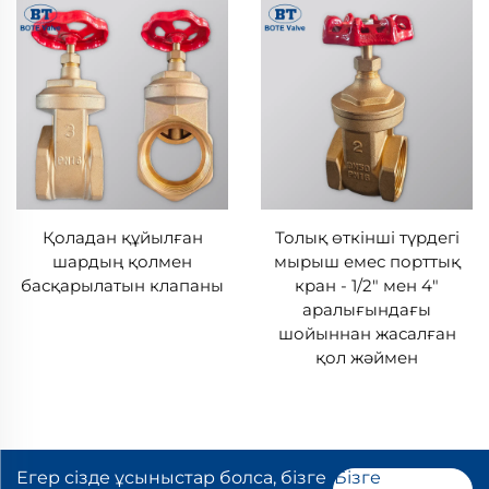
Қоладан құйылған
Толық өткінші түрдегі
шардың қолмен
мырыш емес порттық
басқарылатын клапаны
кран - 1/2" мен 4"
аралығындағы
шойыннан жасалған
қол жәймен
Егер сізде ұсыныстар болса, бізге
Бізге