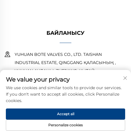
беріңіз.
БАЙЛАНЫСУ
YUHUAN BOTE VALVES CO., LTD. TAISHAN
INDUSTRIAL ESTATE, QINGGANG ҚАЛАСЫНЫҢ ,
YUHUAN АУДАНЫ ,ZHEJIANG ,ҚЫТАЙ
We value your privacy
18968473237
We use cookies and similar tools to provide our services.
If you don't want to accept all cookies, click Personalize
[email protected]
cookies.
Accept all
© 2025 YUHUAN BOTE VALVES CO., LTD. Барлық құқықтар
қорғалған.
Жеке деректерді қорғау саясаты
Personalize cookies