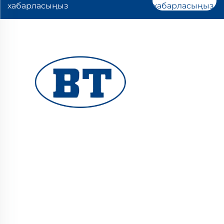
хабарласыңыз
хабарласыңыз
YUHUAN BOTE VALVES CO., LTD. мұнай, газ
және су жүйелері үшін сапалы өнеркәсіптік
клапандар ұсынады. Тұрақты, коррозияға
тұрақты конструкциялар сенімді жұмыс
істеуін қамтамасыз етеді. Әлемдік
инженерлермен сенімді. Бүгін сұраныс