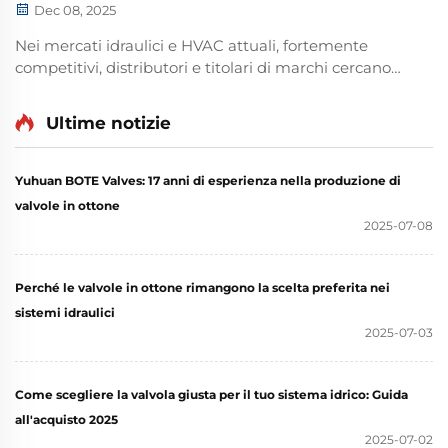
Dec 08, 2025
Nei mercati idraulici e HVAC attuali, fortemente
competitivi, distributori e titolari di marchi cercano
partner affidabili in grado di offrire personalizzazione
flessibile, qualità costante e fornitura stabile. Presso
Ultime notizie
Yuhuan BOTE Valves Co., Ltd., siamo specializzati in
OE...
Yuhuan BOTE Valves: 17 anni di esperienza nella produzione di
valvole in ottone
2025-07-08
Perché le valvole in ottone rimangono la scelta preferita nei
sistemi idraulici
2025-07-03
Come scegliere la valvola giusta per il tuo sistema idrico: Guida
all'acquisto 2025
2025-07-02