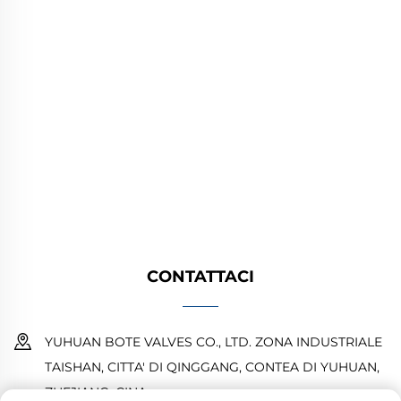
YUHUAN BOTE VALVES CO., LTD. fornisce
valvole industriali di alta qualità per sistemi
petroliferi, del gas e idrici. Design durevoli e
resistenti alla corrosione garantiscono
prestazioni affidabili. Fidati dagli ingegneri di
tutto il mondo. Richiedi un preventivo oggi.
CONTATTACI
YUHUAN BOTE VALVES CO., LTD. ZONA INDUSTRIALE
TAISHAN, CITTA' DI QINGGANG, CONTEA DI YUHUAN,
ZHEJIANG, CINA