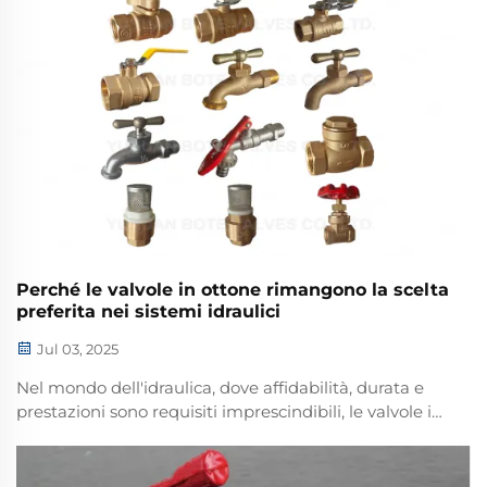
Cina&md...
Perché le valvole in ottone rimangono la scelta
preferita nei sistemi idraulici
Jul 03, 2025
Nel mondo dell'idraulica, dove affidabilità, durata e
prestazioni sono requisiti imprescindibili, le valvole in
ottone si sono dimostrate nel tempo la scelta
indiscussa. Per decenni, queste valvole hanno
dominato i sistemi idraulici residenziali e