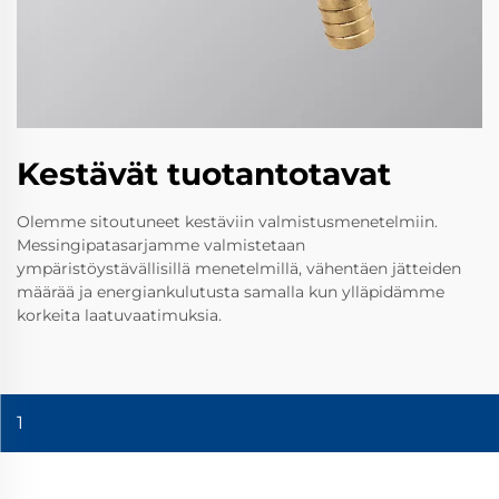
Kestävät tuotantotavat
Olemme sitoutuneet kestäviin valmistusmenetelmiin.
Messingipatasarjamme valmistetaan
ympäristöystävällisillä menetelmillä, vähentäen jätteiden
määrää ja energiankulutusta samalla kun ylläpidämme
korkeita laatuvaatimuksia.
1