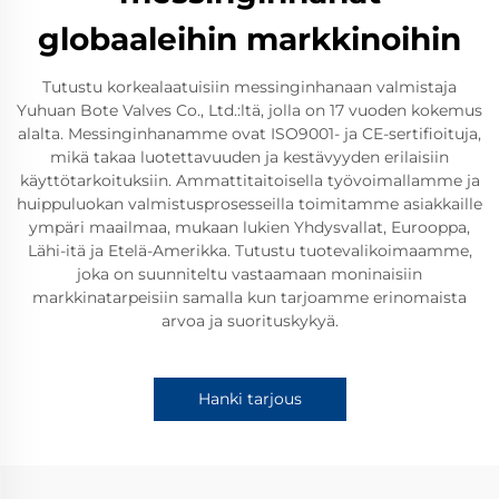
globaaleihin markkinoihin
Tutustu korkealaatuisiin messinginhanaan valmistaja
Yuhuan Bote Valves Co., Ltd.:ltä, jolla on 17 vuoden kokemus
alalta. Messinginhanamme ovat ISO9001- ja CE-sertifioituja,
mikä takaa luotettavuuden ja kestävyyden erilaisiin
käyttötarkoituksiin. Ammattitaitoisella työvoimallamme ja
huippuluokan valmistusprosesseilla toimitamme asiakkaille
ympäri maailmaa, mukaan lukien Yhdysvallat, Eurooppa,
Lähi-itä ja Etelä-Amerikka. Tutustu tuotevalikoimaamme,
joka on suunniteltu vastaamaan moninaisiin
markkinatarpeisiin samalla kun tarjoamme erinomaista
arvoa ja suorituskykyä.
Hanki tarjous