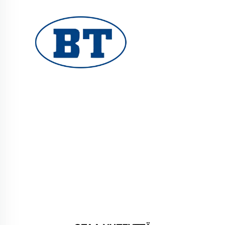
YUHUAN BOTE VALVES CO., LTD. tarjoaa
korkealaatuisia teollisuusventtiileitä öljy-,
kaasu- ja vesijärjestelmiin. Kestävät,
korroosionkestävät suunnittelut takaavat
luotettavan suorituskyvyn. Yleisesti käytetty
maailmanlaajuisesti. Pyydä tarjous tänään.