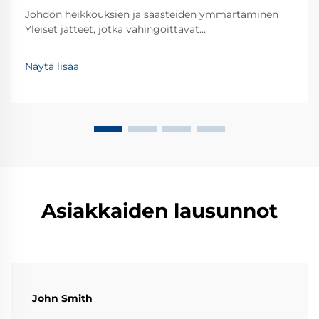
Johdon heikkouksien ja saasteiden ymmärtäminen
Yleiset jätteet, jotka vahingoittavat
putkistojärjestelmiä Useimmat putkistojärjestelmät
kohtaavat erilaisia jätteitä ajan kuluessa – ajatellaan
Näytä lisää
hiekkaa, likakerrostumia ja ruostepaloja, jotka jäävät
putkiin. Nämä pienet jäännökset aiheuttavat usein
ongelmia, kuten tukoksia ja laitteiden kulumista.
Ymmärtämällä nämä uhkat, voidaan ottaa käyttöön
tehokkaat suodattimet ja huoltotoimet, jotka pitävät
järjestelmän toimivana.
Asiakkaiden lausunnot
John Smith