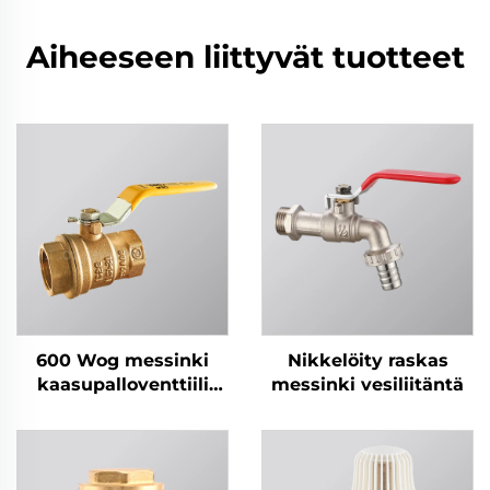
Aiheeseen liittyvät tuotteet
600 Wog messinki
Nikkelöity raskas
kaasupalloventtiili
messinki vesiliitäntä
KITZ-tyyli