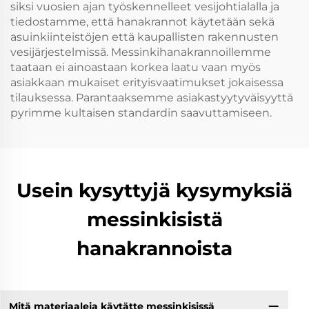
siksi vuosien ajan työskennelleet vesijohtialalla ja
tiedostamme, että hanakrannot käytetään sekä
asuinkiinteistöjen että kaupallisten rakennusten
vesijärjestelmissä. Messinki­hanakrannoillemme
taataan ei ainoastaan korkea laatu vaan myös
asiakkaan mukaiset erityisvaatimukset jokaisessa
tilauksessa. Parantaaksemme asiakastyytyväisyyttä
pyrimme kultaisen standardin saavuttamiseen.
Usein kysyttyjä kysymyksiä
messinkisistä
hanakrannoista
Mitä materiaaleja käytätte messinkisissä