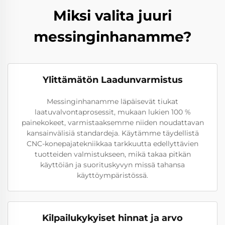
Miksi valita juuri
messinginhanamme?
Ylittämätön Laadunvarmistus
Messinginhanamme läpäisevät tiukat
laatuvalvontaprosessit, mukaan lukien 100 %
painekokeet, varmistaaksemme niiden noudattavan
kansainvälisiä standardeja. Käytämme täydellistä
CNC-konepajatekniikkaa tarkkuutta edellyttävien
tuotteiden valmistukseen, mikä takaa pitkän
käyttöiän ja suorituskyvyn missä tahansa
käyttöympäristössä.
Kilpailukykyiset hinnat ja arvo