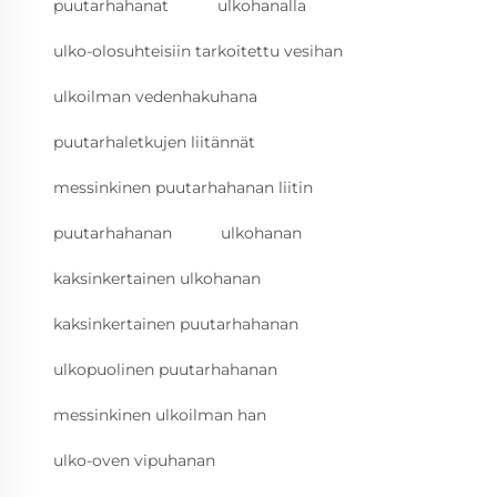
puutarhahanat
ulkohanalla
ulko-olosuhteisiin tarkoitettu vesihan
ulkoilman vedenhakuhana
puutarhaletkujen liitännät
messinkinen puutarhahanan liitin
puutarhahanan
ulkohanan
kaksinkertainen ulkohanan
kaksinkertainen puutarhahanan
ulkopuolinen puutarhahanan
messinkinen ulkoilman han
ulko-oven vipuhanan