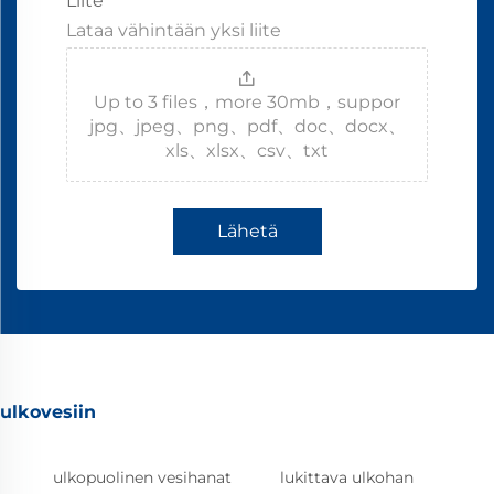
Liite
Lataa vähintään yksi liite
Up to 3 files，more 30mb，suppor
jpg、jpeg、png、pdf、doc、docx、
xls、xlsx、csv、txt
Lähetä
ulkovesiin
ulkopuolinen vesihanat
lukittava ulkohan