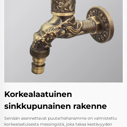
Korkealaatuinen
sinkkupunainen rakenne
Seinään asennettavat puutarhahanamme on valmistettu
korkealaatuisesta messingistä, joka takaa kestävyyden