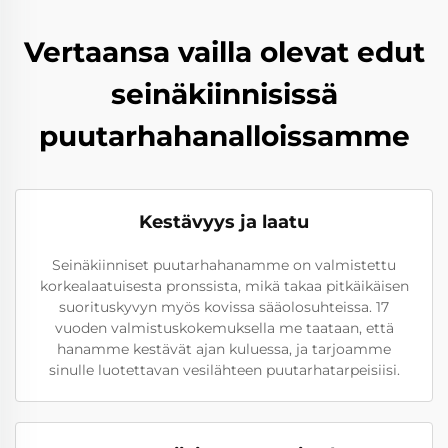
Vertaansa vailla olevat edut
seinäkiinnisissä
puutarhahanalloissamme
Kestävyys ja laatu
Seinäkiinniset puutarhahanamme on valmistettu
korkealaatuisesta pronssista, mikä takaa pitkäikäisen
suorituskyvyn myös kovissa sääolosuhteissa. 17
vuoden valmistuskokemuksella me taataan, että
hanamme kestävät ajan kuluessa, ja tarjoamme
sinulle luotettavan vesilähteen puutarhatarpeisiisi.