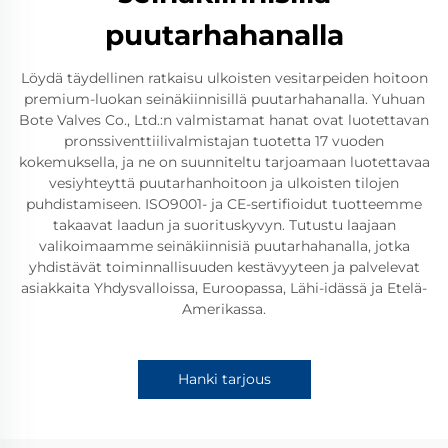
puutarhahanalla
Löydä täydellinen ratkaisu ulkoisten vesitarpeiden hoitoon
premium-luokan seinäkiinnisillä puutarhahanalla. Yuhuan
Bote Valves Co., Ltd.:n valmistamat hanat ovat luotettavan
pronssiventtiilivalmistajan tuotetta 17 vuoden
kokemuksella, ja ne on suunniteltu tarjoamaan luotettavaa
vesiyhteyttä puutarhanhoitoon ja ulkoisten tilojen
puhdistamiseen. ISO9001- ja CE-sertifioidut tuotteemme
takaavat laadun ja suorituskyvyn. Tutustu laajaan
valikoimaamme seinäkiinnisiä puutarhahanalla, jotka
yhdistävät toiminnallisuuden kestävyyteen ja palvelevat
asiakkaita Yhdysvalloissa, Euroopassa, Lähi-idässä ja Etelä-
Amerikassa.
Hanki tarjous