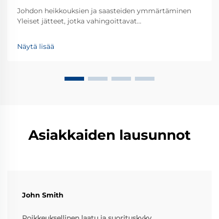
Johdon heikkouksien ja saasteiden ymmärtäminen
Yleiset jätteet, jotka vahingoittavat
putkistojärjestelmiä Useimmat putkistojärjestelmät
kohtaavat erilaisia jätteitä ajan kuluessa – ajatellaan
Näytä lisää
hiekkaa, likakerrostumia ja ruostepaloja, jotka jäävät
putkiin. Nämä pienet jäännökset aiheuttavat usein
ongelmia, kuten tukoksia ja laitteiden kulumista.
Ymmärtämällä nämä uhkat, voidaan ottaa käyttöön
tehokkaat suodattimet ja huoltotoimet, jotka pitävät
järjestelmän toimivana.
Asiakkaiden lausunnot
John Smith
Poikkeuksellinen laatu ja suorituskyky