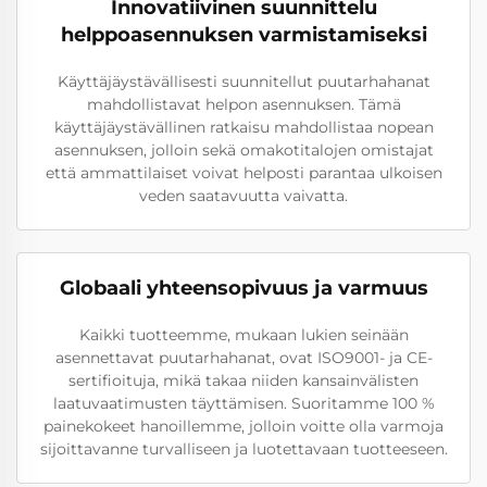
Innovatiivinen suunnittelu
helppoasennuksen varmistamiseksi
Käyttäjäystävällisesti suunnitellut puutarhahanat
mahdollistavat helpon asennuksen. Tämä
käyttäjäystävällinen ratkaisu mahdollistaa nopean
asennuksen, jolloin sekä omakotitalojen omistajat
että ammattilaiset voivat helposti parantaa ulkoisen
veden saatavuutta vaivatta.
Globaali yhteensopivuus ja varmuus
Kaikki tuotteemme, mukaan lukien seinään
asennettavat puutarhahanat, ovat ISO9001- ja CE-
sertifioituja, mikä takaa niiden kansainvälisten
laatuvaatimusten täyttämisen. Suoritamme 100 %
painekokeet hanoillemme, jolloin voitte olla varmoja
sijoittavanne turvalliseen ja luotettavaan tuotteeseen.