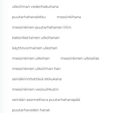
ulkoilman vedenhakuhana
puutarhahanaletku
messinkihana
messinkinen puutarhahanan liitin
kaksinkertainen ulkohanan
käyttövoimainen ulkohan
messinkinen ulkohan
messinkinen ulkoallas
messinkinen ulkoilman han
seinäkiinnitettävä letkukana
messinkinen vesisuihkutin
seinään asennettava puutarhahanapää
puutarhaveden hanat