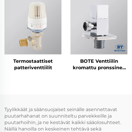
Termostaattiset
BOTE Venttiilin
patteriventtiilit
kromattu pronssinen
kulmaventtiili -
Neliömäinen
suunnittelu
kylpyhuoneen ja
keittiön putkistoon
Tyylikkäät ja säänsuojaiset seinälle asennettavat
puutarhahanat on suunniteltu parvekkeille ja
puutarhoihin, ja ne kestävät kaikki sääolosuhteet.
Näillä hanoilla on keskeinen tehtävä sekä