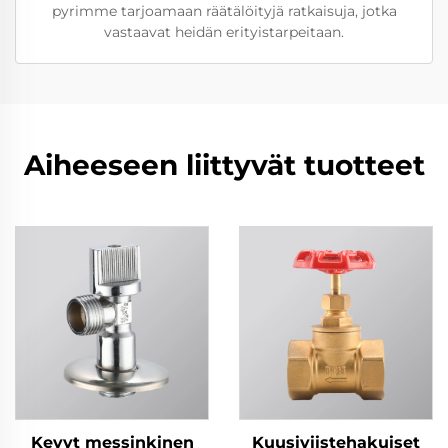
pyrimme tarjoamaan räätälöityjä ratkaisuja, jotka
vastaavat heidän erityistarpeitaan.
Aiheeseen liittyvät tuotteet
Kevyt messinkinen
Kuusiviistehakuiset