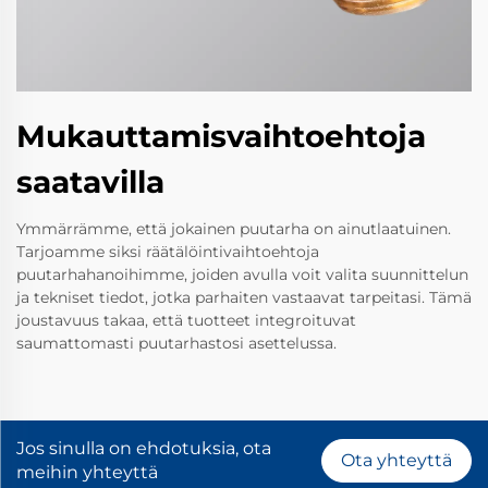
Mukauttamisvaihtoehtoja
saatavilla
Ymmärrämme, että jokainen puutarha on ainutlaatuinen.
Tarjoamme siksi räätälöintivaihtoehtoja
puutarhahanoihimme, joiden avulla voit valita suunnittelun
ja tekniset tiedot, jotka parhaiten vastaavat tarpeitasi. Tämä
joustavuus takaa, että tuotteet integroituvat
saumattomasti puutarhastosi asettelussa.
Jos sinulla on ehdotuksia, ota
Ota yhteyttä
meihin yhteyttä