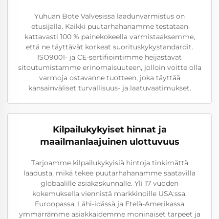
Yuhuan Bote Valvesissa laadunvarmistus on
etusijalla. Kaikki puutarhahanamme testataan
kattavasti 100 % painekokeella varmistaaksemme,
että ne täyttävät korkeat suorituskykystandardit.
ISO9001- ja CE-sertifiointimme heijastavat
sitoutumistamme erinomaisuuteen, jolloin voitte olla
varmoja ostavanne tuotteen, joka täyttää
kansainväliset turvallisuus- ja laatuvaatimukset.
Kilpailukykyiset hinnat ja
maailmanlaajuinen ulottuvuus
Tarjoamme kilpailukykyisiä hintoja tinkimättä
laadusta, mikä tekee puutarhahanamme saatavilla
globaalille asiakaskunnalle. Yli 17 vuoden
kokemuksella viennistä markkinoille USA:ssa,
Euroopassa, Lähi-idässä ja Etelä-Amerikassa
ymmärrämme asiakkaidemme moninaiset tarpeet ja