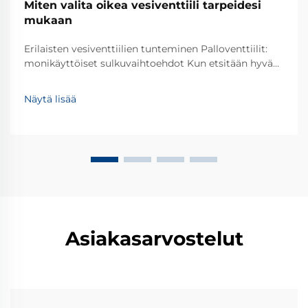
Miten valita oikea vesiventtiili tarpeidesi
mukaan
Erilaisten vesiventtiilien tunteminen Palloventtiilit:
monikäyttöiset sulkuvaihtoehdot Kun etsitään hyvää
virtauksen hallintaa erilaisten järjestelmien
yhteydessä, palloventtiilit ovat usein melko
Näytä lisää
luotettavia. Perussuunnittelu on todella yksinkertaista
– tyhjiöllinen pallo, joka sijaitsee putken sisällä ja jota
kierretään avaamaan tai sulkemaan virtausta.
Asiakasarvostelut