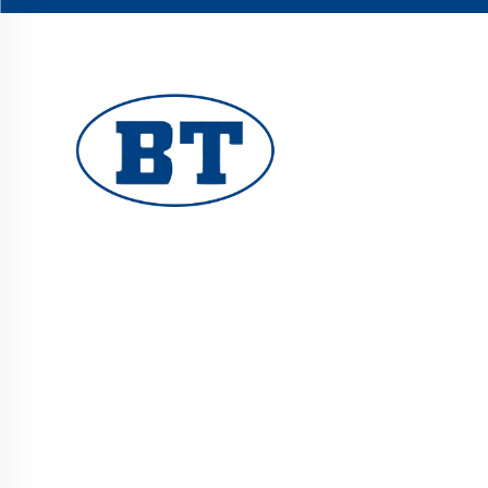
YUHUAN BOTE VALVES CO., LTD. tarjoaa
korkealaatuisia teollisuusventtiileitä öljy-,
kaasu- ja vesijärjestelmiin. Kestävät,
korroosionkestävät suunnittelut takaavat
luotettavan suorituskyvyn. Yleisesti käytetty
maailmanlaajuisesti. Pyydä tarjous tänään.