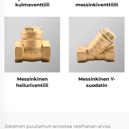
kulmaventtiili
messinkiventtiilit
Messinkinen
Messinkinen Y-
heiluriventiili
suodatin
Jokainen puutarhuri arvostaa vesihanan arvoa