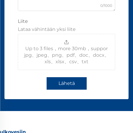
0/1000
Liite
Lataa vähintään yksi liite
Up to 3 files，more 30mb，suppor
jpg、jpeg、png、pdf、doc、docx、
xls、xlsx、csv、txt
Lähetä
ulkovesiin