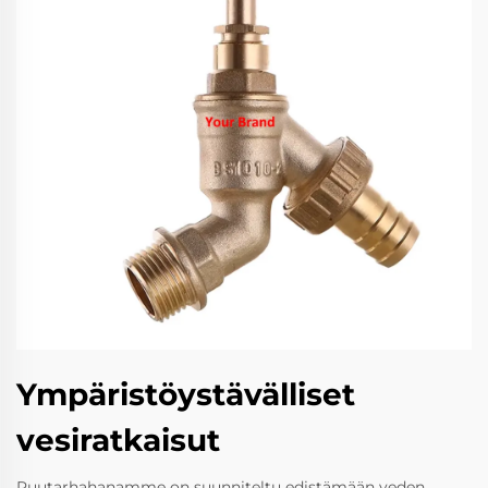
Ympäristöystävälliset
vesiratkaisut
Puutarhahanamme on suunniteltu edistämään veden