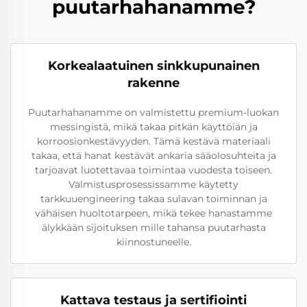
puutarhahanamme?
Korkealaatuinen sinkkupunainen
rakenne
Puutarhahanamme on valmistettu premium-luokan
messingistä, mikä takaa pitkän käyttöiän ja
korroosionkestävyyden. Tämä kestävä materiaali
takaa, että hanat kestävät ankaria sääolosuhteita ja
tarjoavat luotettavaa toimintaa vuodesta toiseen.
Valmistusprosessissamme käytetty
tarkkuuengineering takaa sulavan toiminnan ja
vähäisen huoltotarpeen, mikä tekee hanastamme
älykkään sijoituksen mille tahansa puutarhasta
kiinnostuneelle.
Kattava testaus ja sertifiointi