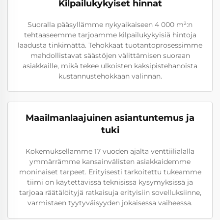
Kilpailukykyiset hinnat
Suoralla pääsyllämme nykyaikaiseen 4 000 m²:n
tehtaaseemme tarjoamme kilpailukykyisiä hintoja
laadusta tinkimättä. Tehokkaat tuotantoprosessimme
mahdollistavat säästöjen välittämisen suoraan
asiakkaille, mikä tekee ulkoisten kaksipistehanoista
kustannustehokkaan valinnan.
Maailmanlaajuinen asiantuntemus ja
tuki
Kokemuksellamme 17 vuoden ajalta venttiilialalla
ymmärrämme kansainvälisten asiakkaidemme
moninaiset tarpeet. Erityisesti tarkoitettu tukeamme
tiimi on käytettävissä teknisissä kysymyksissä ja
tarjoaa räätälöityjä ratkaisuja erityisiin sovelluksiinne,
varmistaen tyytyväisyyden jokaisessa vaiheessa.