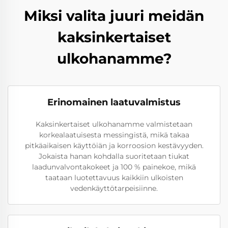
Miksi valita juuri meidän
kaksinkertaiset
ulkohanamme?
Erinomainen laatuvalmistus
Kaksinkertaiset ulkohanamme valmistetaan
korkealaatuisesta messingistä, mikä takaa
pitkäaikaisen käyttöiän ja korroosion kestävyyden.
Jokaista hanan kohdalla suoritetaan tiukat
laadunvalvontakokeet ja 100 % painekoe, mikä
taataan luotettavuus kaikkiin ulkoisten
vedenkäyttötarpeisiinne.