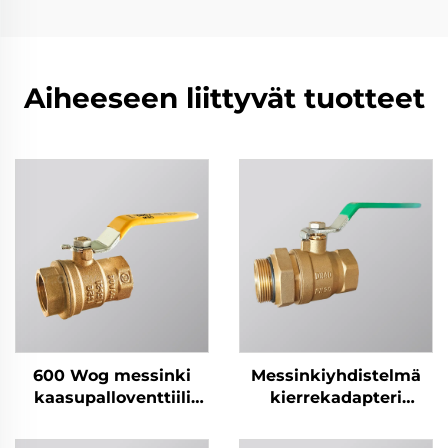
Aiheeseen liittyvät tuotteet
600 Wog messinki
Messinkiyhdistelmä
kaasupalloventtiili
kierrekadapteri
KITZ-tyyli
palloventtiili