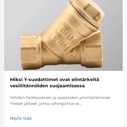
Miksi Y-suodattimet ovat elintärkeitä
vesiliitännöiden suojaamisessa
Johdon heikkouksien ja saasteiden ymmärtäminen
Yleiset jätteet, jotka vahingoittavat
putkistojärjestelmiä Useimmat putkistojärjestelmät
kohtaavat erilaisia jätteitä ajan kuluessa – ajatellaan
Näytä lisää
hiekkaa, likakerrostumia ja ruostepaloja, jotka jäävät