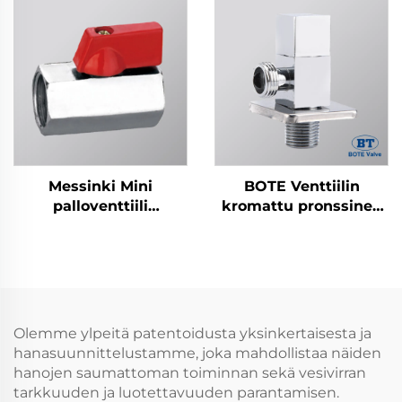
Messinki Mini
BOTE Venttiilin
palloventtiili
kromattu pronssinen
(Kromi/Nikkeli)
kulmaventtiili -
Neliömäinen
suunnittelu
kylpyhuoneen ja
keittiön putkistoon
Olemme ylpeitä patentoidusta yksinkertaisesta ja
hanasuunnittelustamme, joka mahdollistaa näiden
hanojen saumattoman toiminnan sekä vesivirran
tarkkuuden ja luotettavuuden parantamisen.