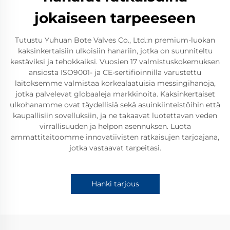
jokaiseen tarpeeseen
Tutustu Yuhuan Bote Valves Co., Ltd.:n premium-luokan
kaksinkertaisiin ulkoisiin hanariin, jotka on suunniteltu
kestäviksi ja tehokkaiksi. Vuosien 17 valmistuskokemuksen
ansiosta ISO9001- ja CE-sertifioinnilla varustettu
laitoksemme valmistaa korkealaatuisia messingihanoja,
jotka palvelevat globaaleja markkinoita. Kaksinkertaiset
ulkohanamme ovat täydellisiä sekä asuinkiinteistöihin että
kaupallisiin sovelluksiin, ja ne takaavat luotettavan veden
virrallisuuden ja helpon asennuksen. Luota
ammattitaitoomme innovatiivisten ratkaisujen tarjoajana,
jotka vastaavat tarpeitasi.
Hanki tarjous