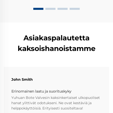
putkiin. Nämä pienet jäännökset aiheuttavat usein
ongelmia, kuten tukoksia ja laitteiden kulumista.
Ymmärtämällä nämä uhkat, voidaan ottaa käyttöön
tehokkaat suodattimet ja huoltotoimet, jotka pitävät
järjestelmän toimivana.
Asiakaspalautetta
kaksoishanoistamme
John Smith
Erinomainen laatu ja suorituskyky
Yuhuan Bote Valvesin kaksinkertaiset ulkopuoliset
hanat ylittivät odotukseni. Ne ovat kestäviä ja
helppokäyttöisiä. Erityisesti suositeltava!