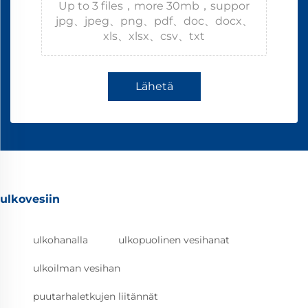
Up to 3 files，more 30mb，suppor
jpg、jpeg、png、pdf、doc、docx、
xls、xlsx、csv、txt
Lähetä
ulkovesiin
ulkohanalla
ulkopuolinen vesihanat
ulkoilman vesihan
puutarhaletkujen liitännät