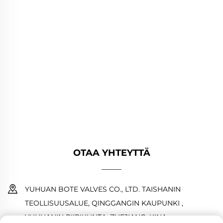
YUHUAN BOTE VALVES CO., LTD. tarjoaa
korkealaatuisia teollisuusventtiileitä öljy-,
kaasu- ja vesijärjestelmiin. Kestävät,
korroosionkestävät suunnittelut takaavat
luotettavan suorituskyvyn. Yleisesti käytetty
maailmanlaajuisesti. Pyydä tarjous tänään.
OTAA YHTEYTTÄ
YUHUAN BOTE VALVES CO., LTD. TAISHANIN
TEOLLISUUSALUE, QINGGANGIN KAUPUNKI ,
YUHUANIN PIIRIKUNTA ,ZHEJIANG ,KINA