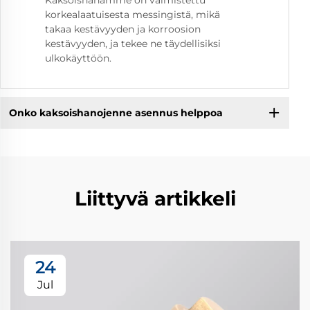
Kaksoishanamme on valmistettu
korkealaatuisesta messingistä, mikä
takaa kestävyyden ja korroosion
kestävyyden, ja tekee ne täydellisiksi
ulkokäyttöön.
Onko kaksoishanojenne asennus helppoa
Liittyvä artikkeli
24
Jul