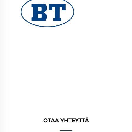
YUHUAN BOTE VALVES CO., LTD. tarjoaa
korkealaatuisia teollisuusventtiileitä öljy-,
kaasu- ja vesijärjestelmiin. Kestävät,
korroosionkestävät suunnittelut takaavat
luotettavan suorituskyvyn. Yleisesti käytetty
maailmanlaajuisesti. Pyydä tarjous tänään.
OTAA YHTEYTTÄ