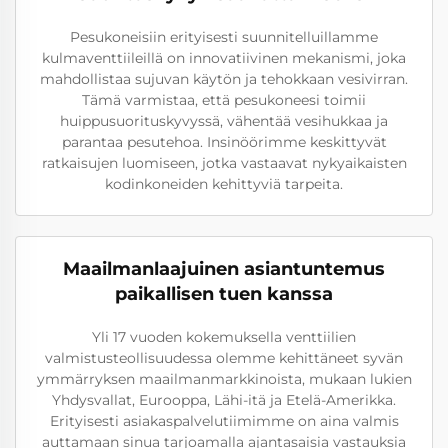
Pesukoneisiin erityisesti suunnitelluillamme
kulmaventtiileillä on innovatiivinen mekanismi, joka
mahdollistaa sujuvan käytön ja tehokkaan vesivirran.
Tämä varmistaa, että pesukoneesi toimii
huippusuorituskyvyssä, vähentää vesihukkaa ja
parantaa pesutehoa. Insinöörimme keskittyvät
ratkaisujen luomiseen, jotka vastaavat nykyaikaisten
kodinkoneiden kehittyviä tarpeita.
Maailmanlaajuinen asiantuntemus
paikallisen tuen kanssa
Yli 17 vuoden kokemuksella venttiilien
valmistusteollisuudessa olemme kehittäneet syvän
ymmärryksen maailmanmarkkinoista, mukaan lukien
Yhdysvallat, Eurooppa, Lähi-itä ja Etelä-Amerikka.
Erityisesti asiakaspalvelutiimimme on aina valmis
auttamaan sinua tarjoamalla ajantasaisia vastauksia