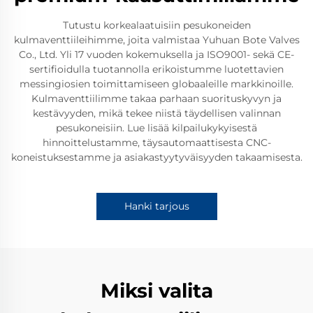
Tutustu korkealaatuisiin pesukoneiden
kulmaventtiileihimme, joita valmistaa Yuhuan Bote Valves
Co., Ltd. Yli 17 vuoden kokemuksella ja ISO9001- sekä CE-
sertifioidulla tuotannolla erikoistumme luotettavien
messingiosien toimittamiseen globaaleille markkinoille.
Kulmaventtiilimme takaa parhaan suorituskyvyn ja
kestävyyden, mikä tekee niistä täydellisen valinnan
pesukoneisiin. Lue lisää kilpailukykyisestä
hinnoittelustamme, täysautomaattisesta CNC-
koneistuksestamme ja asiakastyytyväisyyden takaamisesta.
Hanki tarjous
Miksi valita