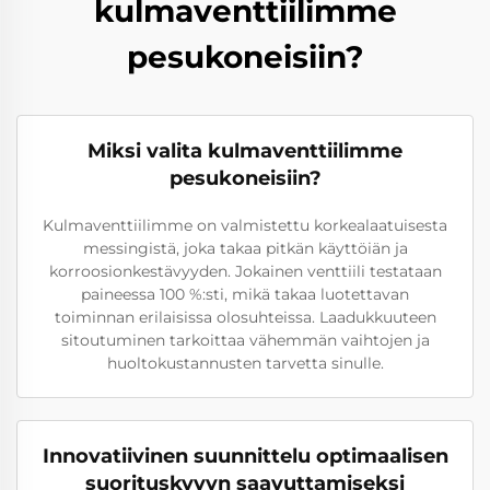
kulmaventtiilimme
pesukoneisiin?
Miksi valita kulmaventtiilimme
pesukoneisiin?
Kulmaventtiilimme on valmistettu korkealaatuisesta
messingistä, joka takaa pitkän käyttöiän ja
korroosionkestävyyden. Jokainen venttiili testataan
paineessa 100 %:sti, mikä takaa luotettavan
toiminnan erilaisissa olosuhteissa. Laadukkuuteen
sitoutuminen tarkoittaa vähemmän vaihtojen ja
huoltokustannusten tarvetta sinulle.
Innovatiivinen suunnittelu optimaalisen
suorituskyvyn saavuttamiseksi