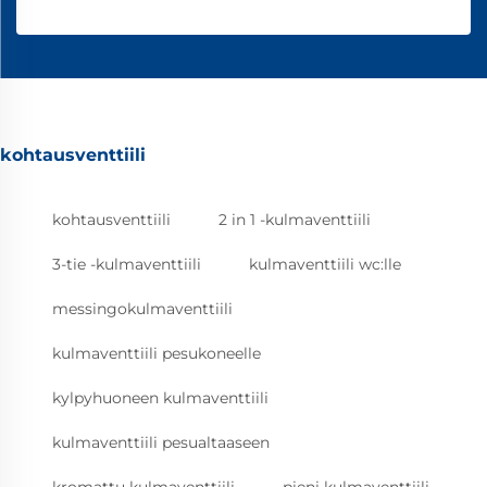
kohtausventtiili
kohtausventtiili
2 in 1 -kulmaventtiili
3-tie -kulmaventtiili
kulmaventtiili wc:lle
messingokulmaventtiili
kulmaventtiili pesukoneelle
kylpyhuoneen kulmaventtiili
kulmaventtiili pesualtaaseen