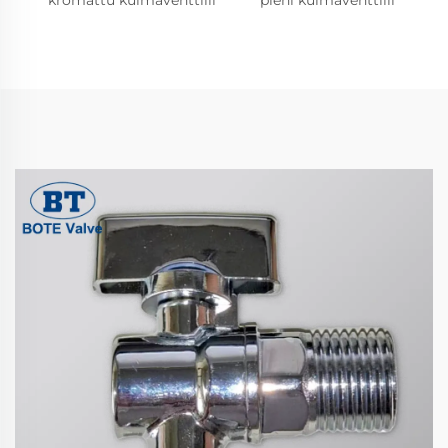
kromattu kulmaventtiili
pieni kulmaventtiili