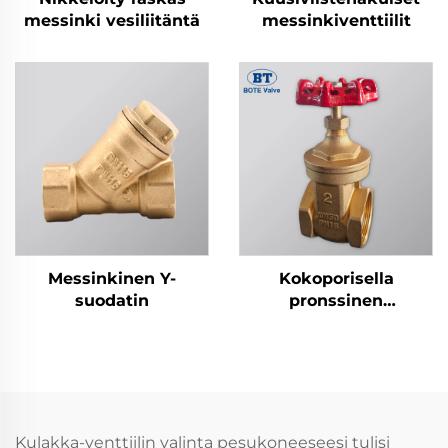
messinki vesiliitäntä
messinkiventtiilit
Messinkinen Y-
Kokoporisella
suodatin
pronssinen
sulkuventtiili - 1/2" - 4",
valurautainen
käsipyörä
Kulakka-venttiilin valinta pesukoneeseesi tulisi