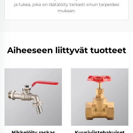
ja tukea, joka on räätälöity tarkasti sinun tarpeidesi
mukaan.
Aiheeseen liittyvät tuotteet
Nikkelöity raskas
Kuusiviistehakuiset