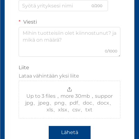
0/200
Viesti
0/1000
Liite
Lataa vähintään yksi liite
Up to 3 files，more 30mb，suppor
jpg、jpeg、png、pdf、doc、docx、
xls、xlsx、csv、txt
Lähetä