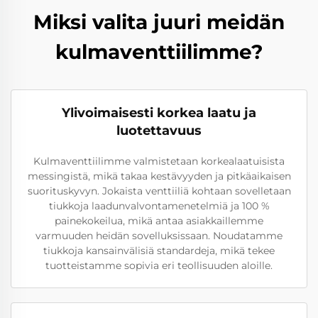
Miksi valita juuri meidän
kulmaventtiilimme?
Ylivoimaisesti korkea laatu ja
luotettavuus
Kulmaventtiilimme valmistetaan korkealaatuisista
messingistä, mikä takaa kestävyyden ja pitkäaikaisen
suorituskyvyn. Jokaista venttiiliä kohtaan sovelletaan
tiukkoja laadunvalvontamenetelmiä ja 100 %
painekokeilua, mikä antaa asiakkaillemme
varmuuden heidän sovelluksissaan. Noudatamme
tiukkoja kansainvälisiä standardeja, mikä tekee
tuotteistamme sopivia eri teollisuuden aloille.