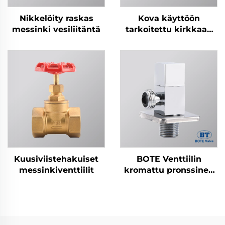
Nikkelöity raskas
Kova käyttöön
messinki vesiliitäntä
tarkoitettu kirkkaan
kultainen vesiliitäntä
Kuusiviistehakuiset
BOTE Venttiilin
messinkiventtiilit
kromattu pronssinen
kulmaventtiili -
Neliömäinen
suunnittelu
kylpyhuoneen ja