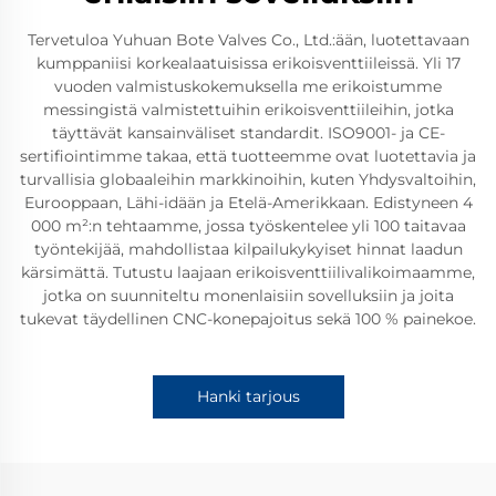
Tervetuloa Yuhuan Bote Valves Co., Ltd.:ään, luotettavaan
kumppaniisi korkealaatuisissa erikoisventtiileissä. Yli 17
vuoden valmistuskokemuksella me erikoistumme
messingistä valmistettuihin erikoisventtiileihin, jotka
täyttävät kansainväliset standardit. ISO9001- ja CE-
sertifiointimme takaa, että tuotteemme ovat luotettavia ja
turvallisia globaaleihin markkinoihin, kuten Yhdysvaltoihin,
Eurooppaan, Lähi-idään ja Etelä-Amerikkaan. Edistyneen 4
000 m²:n tehtaamme, jossa työskentelee yli 100 taitavaa
työntekijää, mahdollistaa kilpailukykyiset hinnat laadun
kärsimättä. Tutustu laajaan erikoisventtiilivalikoimaamme,
jotka on suunniteltu monenlaisiin sovelluksiin ja joita
tukevat täydellinen CNC-konepajoitus sekä 100 % painekoe.
Hanki tarjous