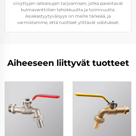
viivyttyjen ratkaisujen tarjoamisen, jotka parantavat
kulmaventtiilien tehokkuutta ja toimivuutta.
Asiakastyytyväisyys on meille tärkeää, ja
varmistamme, että tuotteet ylittävät odotukset.
Aiheeseen liittyvät tuotteet