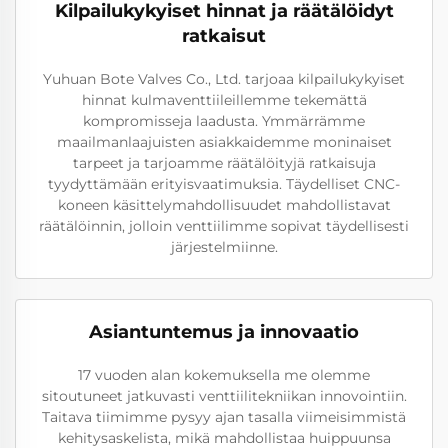
Kilpailukykyiset hinnat ja räätälöidyt
ratkaisut
Yuhuan Bote Valves Co., Ltd. tarjoaa kilpailukykyiset
hinnat kulmaventtiileillemme tekemättä
kompromisseja laadusta. Ymmärrämme
maailmanlaajuisten asiakkaidemme moninaiset
tarpeet ja tarjoamme räätälöityjä ratkaisuja
tyydyttämään erityisvaatimuksia. Täydelliset CNC-
koneen käsittelymahdollisuudet mahdollistavat
räätälöinnin, jolloin venttiilimme sopivat täydellisesti
järjestelmiinne.
Asiantuntemus ja innovaatio
17 vuoden alan kokemuksella me olemme
sitoutuneet jatkuvasti venttiilitekniikan innovointiin.
Taitava tiimimme pysyy ajan tasalla viimeisimmistä
kehitysaskelista, mikä mahdollistaa huippuunsa