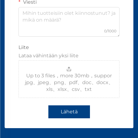
Viesti
0/1000
Liite
Lataa vähintään yksi liite
Up to 3 files，more 30mb，suppor
jpg、jpeg、png、pdf、doc、docx、
xls、xlsx、csv、txt
Lähetä