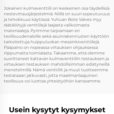
keittiön putkistoon
Jokainen kulmaventtiili on keskeinen osa täydellisiä
nestevirtausjärjestelmiä. Niillä on suuri sopeutuvuus
ja tehokkuus käytössä. Yuhuan Bote Valves myy
räätälöityjä venttiilejä laajasta valikoimasta
materiaaleja. Pyrimme tarjoamaan eri
teollisuudenaloille sekä asuinrakennusten käyttöön
tarkoitettuja huippuluokan messinkiventtiilejä.
Pääpaino on nopeassa virtauksen ohjauksessa
riippumatta toimialasta. Takaamme, että olemme
suorittaneet kattavan kulmaventtiilin testauksen ja
virtauksen testauksen mahdollisimman edistyneillä
menetelmillä. Nämä venttiilit ja muut tuotteemme
testataaan jatkuvasti, jotta maailmanlaajuinen
teollisuus voi luottaa yhteistyöhön kanssamme.
Usein kysytyt kysymykset