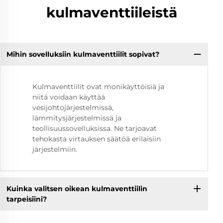
kulmaventtiileistä
Mihin sovelluksiin kulmaventtiilit sopivat?
Kulmaventtiilit ovat monikäyttöisiä ja
niitä voidaan käyttää
vesijohtojärjestelmissä,
lämmitysjärjestelmissä ja
teollisuussovelluksissa. Ne tarjoavat
tehokasta virtauksen säätöä erilaisiin
järjestelmiin.
Kuinka valitsen oikean kulmaventtiilin
tarpeisiini?