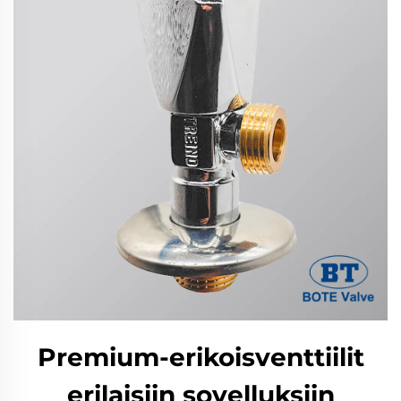
Premium-erikoisventtiilit
erilaisiin sovelluksiin