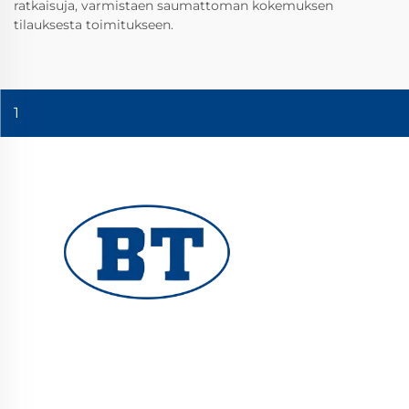
ratkaisuja, varmistaen saumattoman kokemuksen
tilauksesta toimitukseen.
1
YUHUAN BOTE VALVES CO., LTD. tarjoaa
korkealaatuisia teollisuusventtiileitä öljy-,