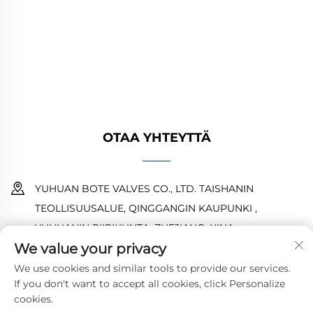
kaasu- ja vesijärjestelmiin. Kestävät,
korroosionkestävät suunnittelut takaavat
luotettavan suorituskyvyn. Yleisesti käytetty
maailmanlaajuisesti. Pyydä tarjous tänään.
OTAA YHTEYTTÄ
YUHUAN BOTE VALVES CO., LTD. TAISHANIN
TEOLLISUUSALUE, QINGGANGIN KAUPUNKI ,
YUHUANIN PIIRIKUNTA ,ZHEJIANG ,KINA
We value your privacy
18968473237
We use cookies and similar tools to provide our services.
If you don't want to accept all cookies, click Personalize
[email protected]
cookies.