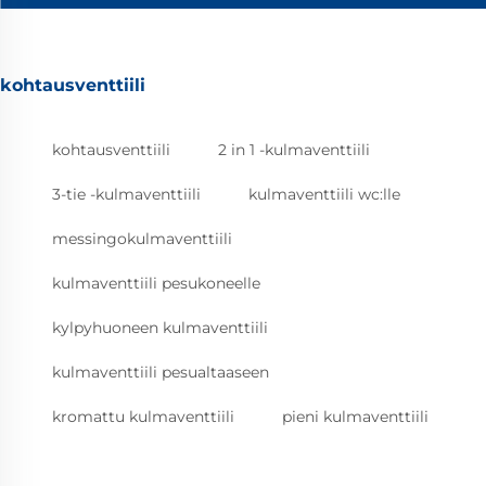
kohtausventtiili
kohtausventtiili
2 in 1 -kulmaventtiili
3-tie -kulmaventtiili
kulmaventtiili wc:lle
messingokulmaventtiili
kulmaventtiili pesukoneelle
kylpyhuoneen kulmaventtiili
kulmaventtiili pesualtaaseen
kromattu kulmaventtiili
pieni kulmaventtiili