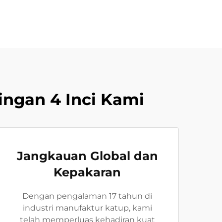
ingan 4 Inci Kami
Jangkauan Global dan
Kepakaran
Dengan pengalaman 17 tahun di
industri manufaktur katup, kami
telah memperluas kehadiran kuat