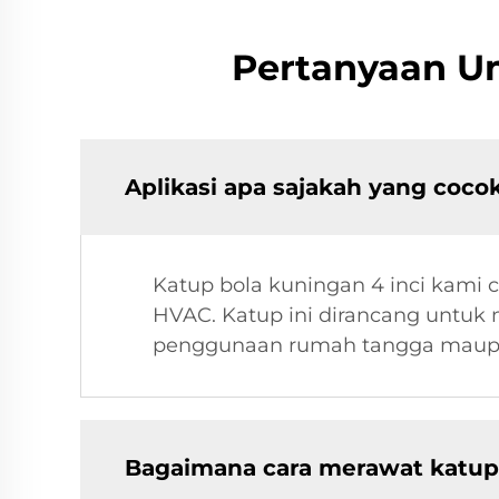
Pertanyaan U
Aplikasi apa sajakah yang coco
Katup bola kuningan 4 inci kami co
HVAC. Katup ini dirancang untuk 
penggunaan rumah tangga maupun
Bagaimana cara merawat katup