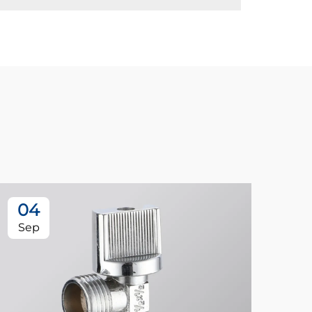
04
1
Sep
Se