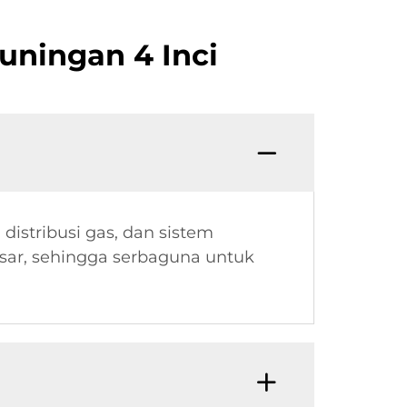
ningan 4 Inci
 distribusi gas, dan sistem
esar, sehingga serbaguna untuk