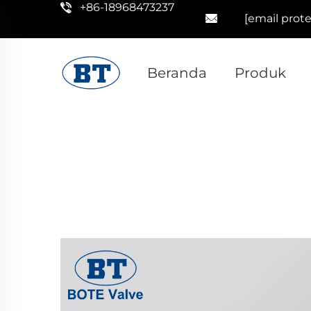
+86-18968473237
[email prot
Beranda
Produk