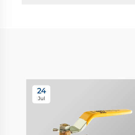
24
Jul