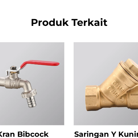
Produk Terkait
Kran Bibcock
Saringan Y Kun