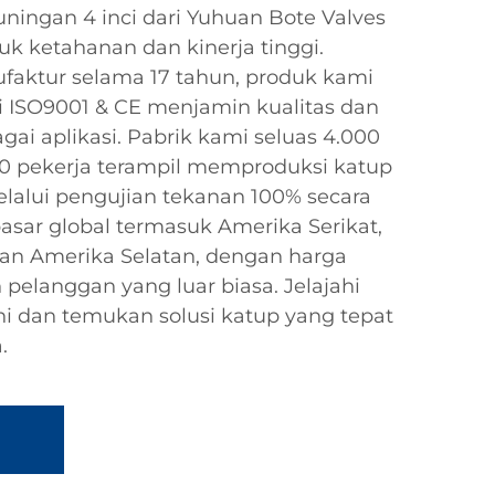
ningan 4 inci dari Yuhuan Bote Valves
tuk ketahanan dan kinerja tinggi.
aktur selama 17 tahun, produk kami
asi ISO9001 & CE menjamin kualitas dan
ai aplikasi. Pabrik kami seluas 4.000
00 pekerja terampil memproduksi katup
lalui pengujian tekanan 100% secara
asar global termasuk Amerika Serikat,
dan Amerika Selatan, dengan harga
 pelanggan yang luar biasa. Jelajahi
ni dan temukan solusi katup yang tepat
.