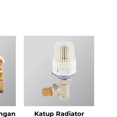
ingan
Katup Radiator