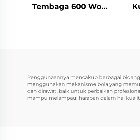
Tembaga 600 Wog
K
Tipe KITZ
Penggunaannya mencakup berbagai bidang, da
menggunakan mekanisme bola yang memungkin
dan dirawat, baik untuk perbaikan profesiona
mampu melampaui harapan dalam hal kualit