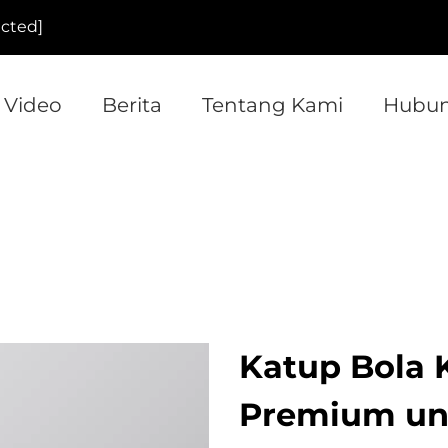
ected]
Video
Berita
Tentang Kami
Hubun
Katup Bola 
Premium unt