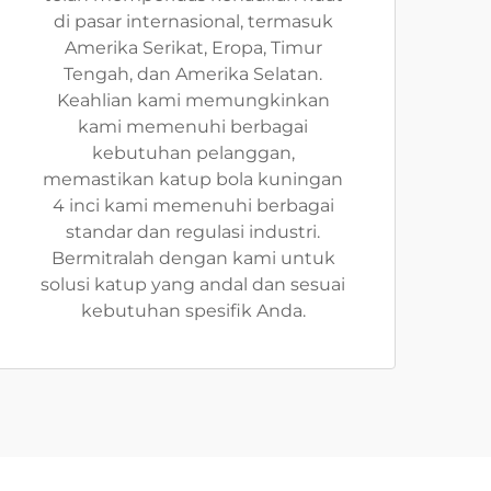
di pasar internasional, termasuk
Amerika Serikat, Eropa, Timur
Tengah, dan Amerika Selatan.
Keahlian kami memungkinkan
kami memenuhi berbagai
kebutuhan pelanggan,
memastikan katup bola kuningan
4 inci kami memenuhi berbagai
standar dan regulasi industri.
Bermitralah dengan kami untuk
solusi katup yang andal dan sesuai
kebutuhan spesifik Anda.