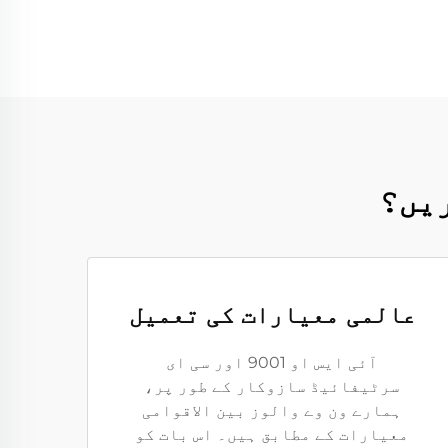
ریں؟
عالمی معیارات کی تعمیل
آئی ایس او 9001 اور سی ای
سرٹیفائیڈ سازوکار کے طور پر،
ہمارے ون وے والوز بین الاقوامی
معیارات کے مطابق ہیں۔ اس بات کو