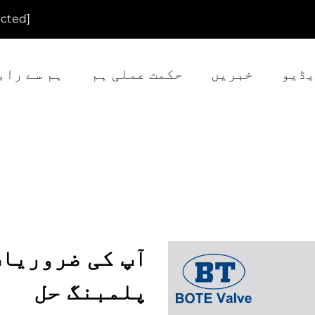
[email protected]
یڈیو
خبریں
حکمت عملی ہم
ہم سے راب
آپ کی ضروریات
پلمبنگ حل