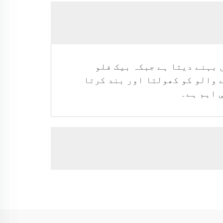
 بہنے دیتا ہے جبکہ بیک فلو
 والو کو کھولتا اور بند کرتا
 اہم ہے۔