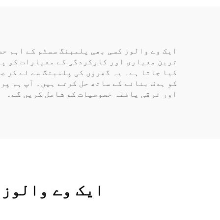
ایک وے والوز کسی بھی پلمبنگ سسٹم کے اہم حص
ترین معیاری اور کارکردگی کے معیارات کو پو
کیا جاتا ہے۔ یہ گھروں کی پلمبنگ سے لے کر ص
کو ہدف بنانے کے ساتھ حل کرتے ہیں۔ آپ ہم پر
اور ترقی یافتہ خصوصیات کو شامل کریں گے۔
ایک وے والوز 