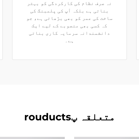
نہ صرف نظام کی کارکردگی کو بہتر
بناتی ہے بلکہ آپ کی پلمبنگ کی
ساخت کی عمر کو بھی بڑھاتی ہے، جو
کہ کسی بھی منصوبے کے لیے ایک
دانشمندانہ سرمایہ کاری بناتی
ہے۔
متعلقہ پrouducts