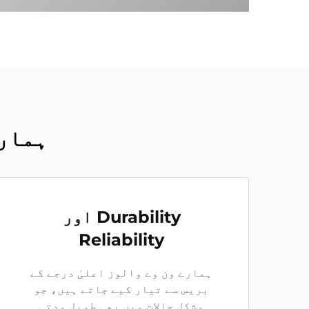
ہمارے
Durability اور
Reliability
ہمارے ون وے والوز اعلیٰ درجے کے
بریس سے تیار کیے جاتے ہیں، جو
مشکل حالات میں بھی طویل مدتی