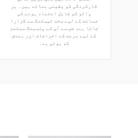
کارکردگی کو یقینی بناتے ہیں۔ ہر
والو کو قابل اعتماد ہونے کی
ضمانت کے لیے سخت ٹیسٹنگ سے گزارا
جاتا ہے، جس سے آپ کے پلمبنگ سسٹمز
کے لیے مرمت کے اخراجات اور بندش
کم ہوتی ہے۔