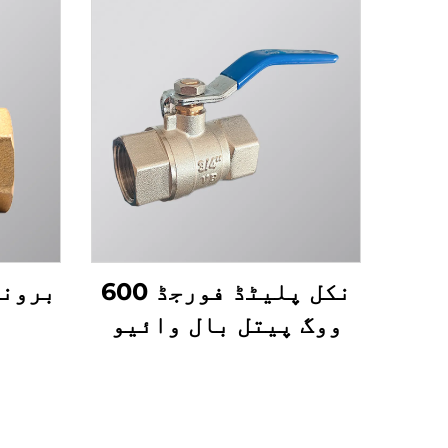
نکل پلیٹڈ فورجڈ 600
برونز
ووگ پیتل بال وائیو