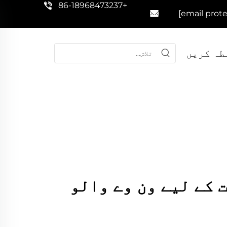
+86-18968473237
طہ کریں
 کے لیے ون وے والو