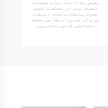
یقینی بناتا ہے کہ ہماری مصنوعات
محفوظ، موثر اور مختلف مارکیٹس
بشمول ریاستہائے متحدہ امریکا،
یورپ اور جنوبی امریکا میں مختلف
درخواستوں کے لیے مناسب ہیں۔