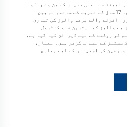
 لمیٹڈ سے اعلیٰ معیار کے ون وے والو
پلمبنگ حل دریافت کریں۔ 17 سال کے تجربے کے ساتھ، ہم بین
را اترنے والے بریس والوز کی تیاری
 وے والوز کو بہترین فلو کنٹرول
و کو روکنے کے لیے ڈیزائن کیا گیا ہے،
 سسٹمز کے لیے ناگزیر ہیں۔ معیار،
صارفین کی اطمینان کے لیے ہماری