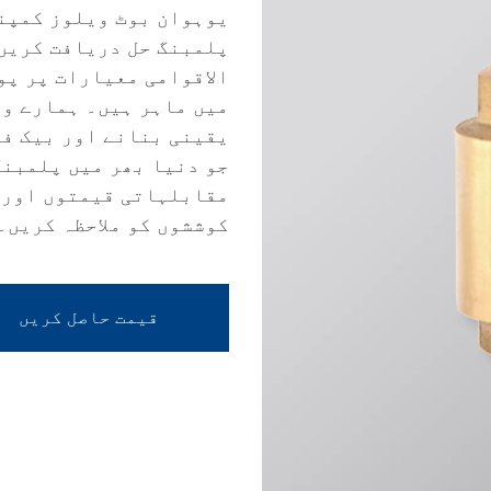
یوہوان بوٹ ویلوز کمپنی
الاقوامی معیارات پر پو
میں ماہر ہیں۔ ہمارے ون
یقینی بنانے اور بیک فل
جو دنیا بھر میں پلمبنگ
مقابلہاتی قیمتوں اور 
کوششوں کو ملاحظہ کریں۔
قیمت حاصل کریں