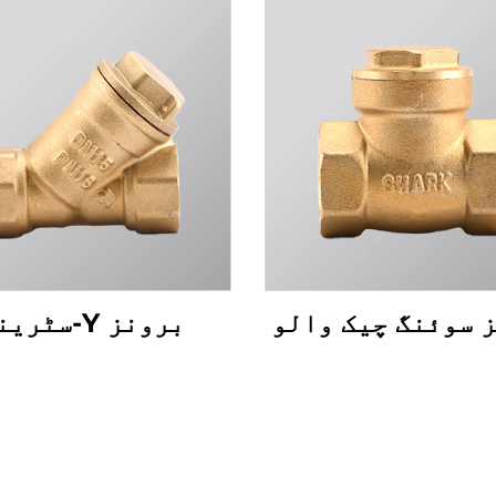
 سوئنگ چیک والو
برونز Y-سٹرینر