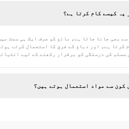
 یہ کیسے کام کرتا ہے؟
سے بھی جانا جاتا ہے، مائع کو صرف ایک ہی سمت میں
 کرتا ہے، اور دباؤ کے فرق کا استعمال کرتے ہوئے
 سسٹم کی درستگی کو برقرار رکھنے کے لیے انتہائی
 کون سے مواد استعمال ہوتے ہیں؟