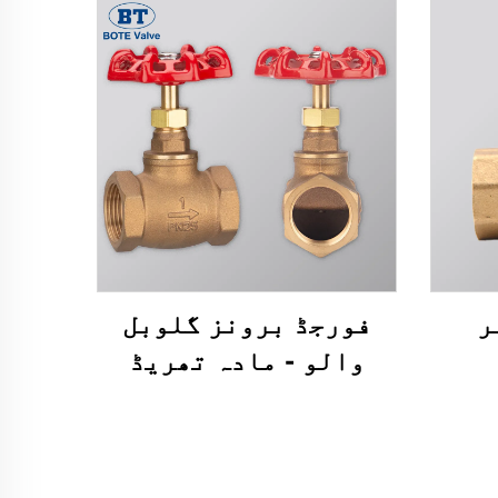
فورجڈ برونز گلوبل
والو - مادہ تھریڈ
اسٹاپ والو (1/2" سے 4")