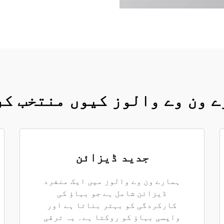
 ون وے والوز کیوں منتخب ک
جدید ڈیزائن
ہمارے ون وے والوز میں ایک منفرد
ڈیزائن شامل ہے جو بہاؤ کی
کارکردگی کو بہتر بناتا ہے اور
واپسی بہاؤ کو روکتا ہے۔ یہ ترقی