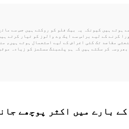
ے ہوتے ہیں کیونکہ یہ بیک فلو کو روکتے ہیں جس سے مائع
را کرنے کے لیے براس سے ایک وے والوز کو تیار کرتے ہی
نعتی مقاصد تک کئی اغراض کے لیے استعمال ہوتے ہیں، من
 بھروسہ کر سکتے ہیں کہ ہم پلمبنگ سسٹمز کو زیادہ موثر
کے بارے میں اکثر پوچھے جانے