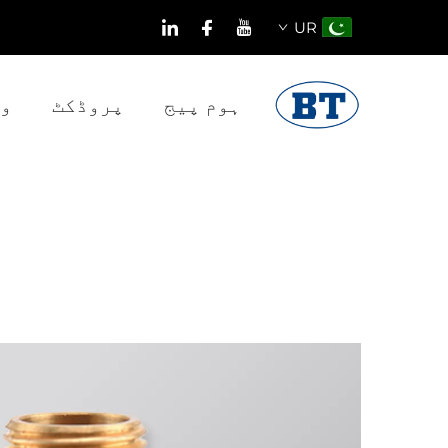
UR
ہوم پیج
پروڈکٹ
و