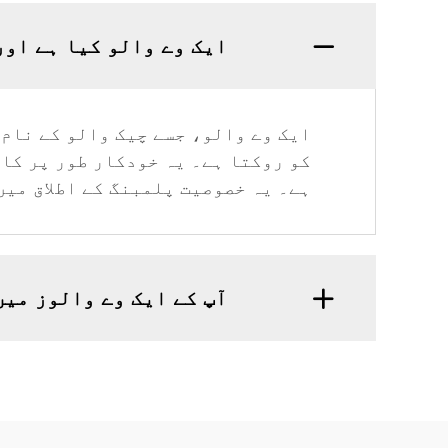
ایک وے والو کیا ہے اور
ایک وے والو، جسے چیک والو کے نام 
کو روکتا ہے۔ یہ خودکار طور پر کام
ہے۔ یہ خصوصیت پلمبنگ کے اطلاق میں
آپ کے ایک وے والوز میں