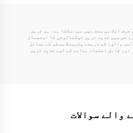
 صرف ایک ہی سمت میں بہہ سکتا ہے۔ ہم ترین
ں، جس میں جدید ترین ٹیکنالوجی کا استعمال
اسب والوز کے ذریعے پلمبنگ سسٹم کے مسائل
 اور قابل اعتماد بنانے کے لیے جدید ترین
 والے سوالات