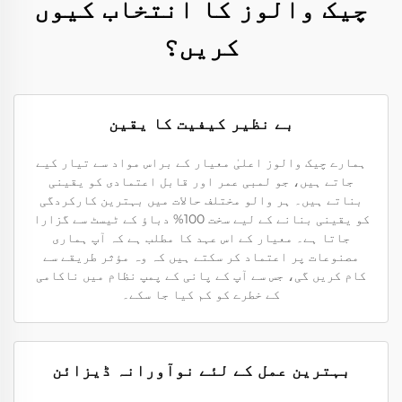
چیک والوز کا انتخاب کیوں
کریں؟
بے نظیر کیفیت کا یقین
ہمارے چیک والوز اعلیٰ معیار کے براس مواد سے تیار کیے
جاتے ہیں، جو لمبی عمر اور قابل اعتمادی کو یقینی
بناتے ہیں۔ ہر والو مختلف حالات میں بہترین کارکردگی
کو یقینی بنانے کے لیے سخت 100% دباؤ کے ٹیسٹ سے گزارا
جاتا ہے۔ معیار کے اس عہد کا مطلب ہے کہ آپ ہماری
مصنوعات پر اعتماد کر سکتے ہیں کہ وہ مؤثر طریقے سے
کام کریں گی، جس سے آپ کے پانی کے پمپ نظام میں ناکامی
کے خطرے کو کم کیا جا سکے۔
بہترین عمل کے لئے نوآورانہ ڈیزائن