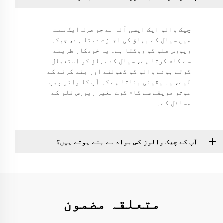
چیک والو ایک ایسی آلہ ہے جو صرف ایک سمت
میں سیال کے بہاؤ کی اجازت دیتا ہے، جبکہ
ریورس فلو کو روکتا ہے۔ یہ خودکار طریقے
سے کام کرتا ہے، سیال کے بہاؤ کو استعمال
کرتے ہوئے والو کو کھولنے اور بند کرنے کے
لیے، یہ یقینی بناتا ہے کہ آپ کا واٹر پمپ
موثر طریقے سے کام کرے بغیر ریورس فلو کے
مسائل کے۔
آپ کے چیک والوز کس مواد سے بنے ہوتے ہیں؟
متعلقہ مضمون