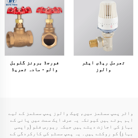
تھرمل ریڈی ایٹر
فورجڈ برونز گلوبل
والوز
والو - مادہ تھریڈ
اسٹاپ والو (1/2" سے 4")
واٹر پمپ سسٹمز میں، چیک والوز پمپ سسٹمز کے لیے
اہم ہوتے ہیں کیونکہ یہ صرف ایک سمت میں پانی کے
بہاؤ کی اجازت دیتے ہیں جبکہ ریورس فلو (واپسی
بہاؤ) کو روکتے ہیں۔ یہ پمپ سسٹم کی کارکردگی کے