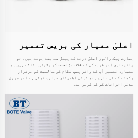
اعلیٰ معیار کی بریس تعمیر
ہمارے چیک والوز اعلیٰ درجے کے پیتل سے بنے ہوتے ہیں، جو
پائیداری اور خوردگی کے خلاف مزاحمت کو یقینی بناتے ہیں۔ یہ
معیاری تعمیر آپ کے واٹر پمپ نظام کی سالمیت کو برقرار
رکھنے کے لیے اہم ہے، ذہنی اطمینان فراہم کرتی ہے اور طویل
مدتی اخراجات کو کم کرتی ہے۔