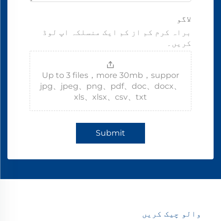
لاگو
براہ کرم کم از کم ایک منسلکہ اپ لوڈ
کریں۔
Up to 3 files，more 30mb，suppor
jpg、jpeg、png、pdf、doc、docx、
xls、xlsx、csv、txt
Submit
والو چیک کریں