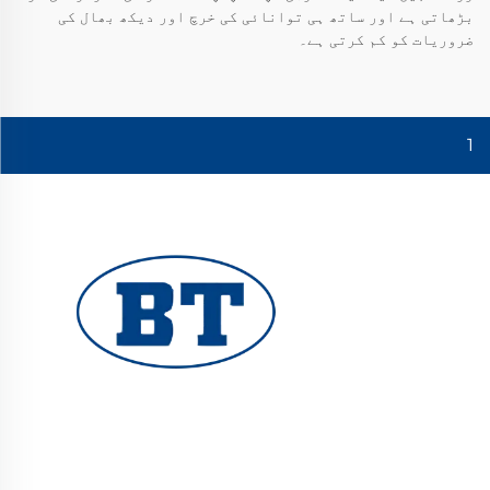
بڑھاتی ہے اور ساتھ ہی توانائی کی خرچ اور دیکھ بھال کی
ضروریات کو کم کرتی ہے۔
1
یوہوان بوٹے والوز کمپنی لمیٹڈ تیل، گیس اور
پانی کے نظام کے لیے اعلیٰ معیار کے صنعتی والوز