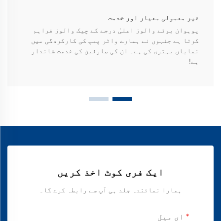
غیر معمولی معیار اور خدمت
یوہوان بوٹے والوز اعلیٰ درجے کے چیک والوز فراہم
کرتا ہے جنہوں نے ہمارے واٹر پمپ کی کارکردگی میں
نمایاں بہتری کی ہے۔ ان کی صارفین کی خدمت شاندار
ہے!
ایک فری کوٹ اخذ کریں
ہمارا نمائندہ جلد ہی آپ سے رابطہ کرے گا۔
ای میل