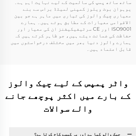
ساتھ ساتھ پمپ کی سالمیت کے لیے نہایت اہم ہے۔
یوہوان بوٹ ویلوز کمپنی لمیٹڈ براس سے بنے
معیاری چیک والوز کی تیاری میں ماہر ہے جو بین
الاقوامی معیارات کے مطابق ہوتے ہیں۔ ہمارے
ISO9001 اور CE سرٹیفیکیشنز ان کی معیار اور
حفاظت کی ضمانت دیتے ہیں، جو ظاہر کرتے ہیں کہ
ہمارے والوز دنیا بھر میں مختلف درخواستوں میں
قابل اعتماد ہیں۔
واٹر پمپس کے لیے چیک والوز
کے بارے میں اکثر پوچھے جانے
والے سوالات
چیک والو کیا ہے اور یہ کیسے کام کرتا ہے؟