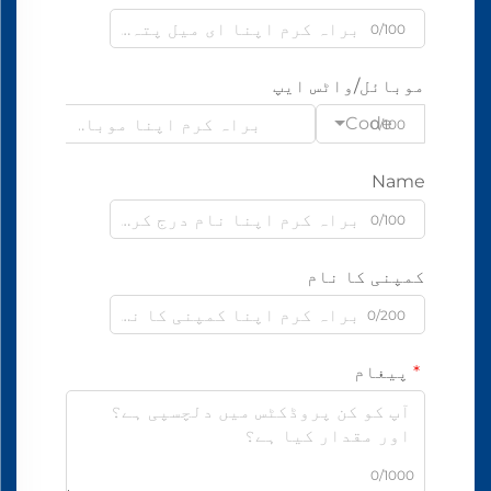
0/100
موبائل/واٹس ایپ
Code
0/100
Name
0/100
کمپنی کا نام
0/200
پیغام
0/1000