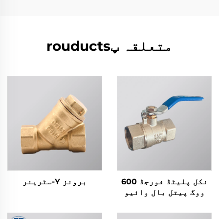
متعلقہ پrouducts
نکل پلیٹڈ فورجڈ 600
برونز Y-سٹرینر
ووگ پیتل بال وائیو