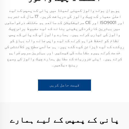
یوہوان بوتے والوز کمپنی لمیٹڈ میں پانی کے پمپس کے لیے
اعلیٰ معیار کے چیک والوز کی دریافت کریں۔ 17 سال کے تجربے
اور ISO9001 اور CE سرٹیفکیشن کے ساتھ، ہم مختلف درخواستوں
میں بہترین کارکردگی یقینی بنانے کے لیے مضبوط براس چیک
والوز کی تیاری کرتے ہیں۔ ہمارے والوز آپ کے پانی کے پمپ
نظام کو تحفظ فراہم کرنے کے لیے واپس جانے والے بہاؤ کو
روکنے کے لیے ڈیزائن کیے گئے ہیں۔ ہم عالمی سطح پر کلائنٹس کی
خدمت کرتے ہیں، مقابلے کی قیمتیں اور بہترین سروس فراہم
کرتے ہیں۔ اپنی ضروریات کے مطابق ہمارے چیک والوز کی وسیع
رینج دیکھیں۔
قیمت حاصل کریں
پانی کے پمپس کے لیے ہمارے