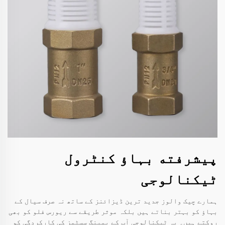
پیشرفته بہاؤ کنٹرول
ٹیکنالوجی
ہمارے چیک والوز جدید ترین ڈیزائنز کے ساتھ نہ صرف سیال کے
بہاؤ کو بہتر بناتے ہیں بلکہ موثر طریقے سے ریورس فلو کو بھی
روکتے ہیں۔ یہ ٹیکنالوجی آپ کے پمپنگ سسٹمز کی کارکردگی کو