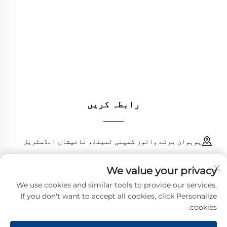
فراہم کرتا ہے۔ durable، مزاحم سنکنرن کے خلاف
ڈیزائن کارکردگی کو یقینی بناتے ہیں۔ دنیا بھر
کے انجینئرز کی طرف سے بھروسہ کیا جاتا ہے۔ آج
ہی کوٹ کا مطالبہ کریں۔
رابطہ کریں
یوہوان بوٹے والوز کمپنی لمیٹڈ، تائیشان انڈسٹریل
اسٹیٹ، چنگانگ ٹاؤن، یوہوان کاؤنٹی، زھیجیانگ، چین
We value your privacy
18968473237
We use cookies and similar tools to provide our services.
If you don't want to accept all cookies, click Personalize
[email protected]
cookies.