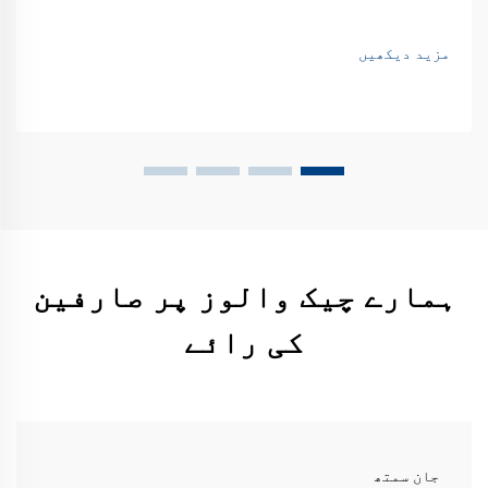
مزید دیکھیں
ہمارے چیک والوز پر صارفین
کی رائے
جان سمتھ