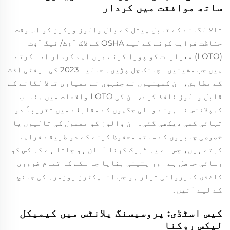
ساتھ موافقت میں کردار
تالا لگانے کے قابل پیتل کے بال والوز ورکرز کو اس وقت
حفاظت فراہم کرنے کے لیے OSHA کے لاک آؤٹ/ ٹیگ آؤٹ
(LOTO) معیارات کو پورا کرنے میں اہم کردار ادا کرتے
ہیں جب مشینیں اچانک چل پڑیں۔ حالیہ 2023 کی سیفٹی آڈٹ
کے مطابق، ان کمپنیوں نے جنہوں نے معیاری تالا لگانے کے
قابل والوز نافذ کیے، ان کی LOTO واقعات میں مناسب
کمپلائنس نہ ہونے والی جگہوں کے مقابلے میں تقریباً دو
تہائی کمی دیکھی گئی۔ ان والوز کو معمول کی تالیوں یا
خصوصی چابیوں کے ساتھ محفوظ کرنے کے دو طریقے فراہم
کرتے ہیں، جس سے یہ ٹریک کرنا آسان ہو جاتا ہے کہ کس کو
رسائی حاصل ہے اور یقینی بنایا جا سکے کہ تمام ضروری
کاغذی کارروائی تیار ہو جب انسپکٹرز روزمرہ کی جانچ
کے لیے آئیں۔
کیس اسٹڈی: پروسیسنگ پلانٹس میں کیمیکل
لیکس روکنا