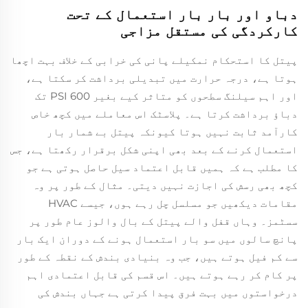
دباو اور بار بار استعمال کے تحت
کارکردگی کی مستقل مزاجی
پیتل کا استحکام نمکیلے پانی کی خرابی کے خلاف بہت اچھا
ہوتا ہے، درجہ حرارت میں تبدیلی برداشت کر سکتا ہے،
اور اہم سیلنگ سطحوں کو متاثر کیے بغیر 600 PSI تک
دباؤ برداشت کرتا ہے۔ پلاسٹک اس معاملے میں کچھ خاص
کارآمد ثابت نہیں ہوتا کیونکہ پیتل بے شمار بار
استعمال کرنے کے بعد بھی اپنی شکل برقرار رکھتا ہے، جس
کا مطلب ہے کہ ہمیں قابل اعتماد سیل حاصل ہوتی ہے جو
کچھ بھی رسش کی اجازت نہیں دیتی۔ مثال کے طور پر وہ
مقامات دیکھیں جو مسلسل چل رہے ہوں، جیسے HVAC
سسٹمز۔ وہاں قفل والے پیتل کے بال والوز عام طور پر
پانچ سالوں میں سو بار استعمال ہونے کے دوران ایک بار
سے کم فیل ہوتے ہیں، جب وہ بنیادی بندش کے نقطہ کے طور
پر کام کر رہے ہوتے ہیں۔ اس قسم کی قابل اعتمادی اہم
درخواستوں میں بہت فرق پیدا کرتی ہے جہاں بندش کی