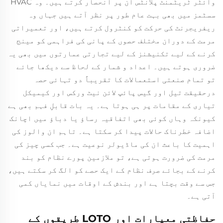
وائٹر ٹریٹمنٹ پلانٹس ان پر انحصار کرتے ہیں۔ وہ HVAC
سسٹمز میں بھی بہت عام طور پر نظر آتے ہیں جہاں وہ
ریفریجرنٹ کی حرکت کو کنٹرول کرتے ہیں، اور تعمیراتی
مرمت کے دوران مختلف حصوں کے پانی کی فراہمی کو مینج
کرنے کے لیے تکنیشنز کے لیے تجارتی عمارتوں میں بھی یہ
ضروری ہوتے ہیں۔ اعداد و شمار کے لحاظ سے دیکھا جائے
تو تمام صنعتی استعمالات کا تقریباً دو تہائی حصہ
درحقیقت تیل اور گیس پائپ لائن نیٹ ورکس اور کیمیکل
تیاری کے مقامات پر ہی ہوتا ہے۔ یہ بات قابلِ فہم بھی ہے
کیونکہ وہاں کوئی بھی اتفاقیہ رساؤ یا دباؤ میں اچانک
اضافہ خطرناک حالات پیدا کر سکتا ہے۔ تاہم ان والوز کی
اہمیت کا باعث ان کی ماڈیولر نوعیت ہے۔ جب کسی چیز کی
مرمت کی ضرورت ہوتی ہے، تو ملازمین پورے نظام کو بند
کرنے کے بجائے صرف نظام کے ایک حصے کو الگ کر سکتے ہیں،
جس سے وقت بچتا ہے اور بندش کے اوقات میں نمایاں کمی
آتی ہے۔
حفاظتی معیارات اور LOTO طریقوں کے