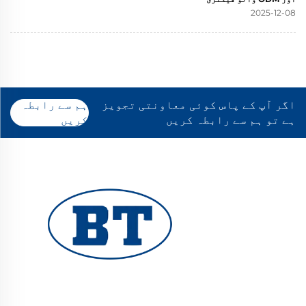
2025-12-08
اگر آپ کے پاس کوئی معاونتی تجویز
ہم سے رابطہ
ہے تو ہم سے رابطہ کریں
کریں