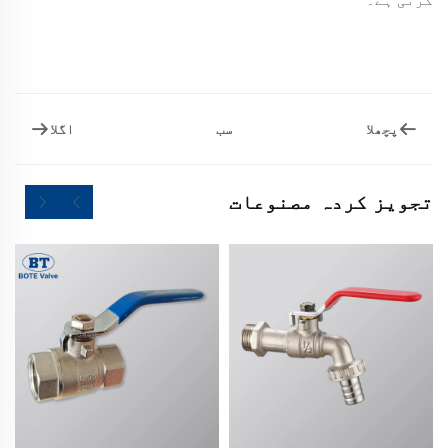
پچھلا
اگلا
سب
تجویز کردہ مصنوعات