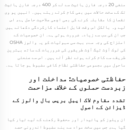
منفی 20 درجہ فارن ہائیٹ سے لے کر 400 درجہ فارن ہائیٹ
تک کے سخت حالات میں بھی کام کرتے رہتے ہیں۔ انہیں یو وی
نقصان کا مقابلہ کرنے کی بھی اچھی صلاحیت حاصل ہے، اس
لیے وہ بالکل اس وقت قابل اعتماد کارکردگی دکھاتے ہیں
جب ان کی سب سے زیادہ ضرورت ہوتی ہے۔ ان خصوصیات کے
امتزاج کی وجہ سے، بہت سی سہولیات کو یہ والوز OSHA
کی لوک آؤٹ ٹیگ آؤٹ طریقوں کی ضروریات کے ساتھ بہترین
طریقے سے کام کرتے ہوئے نظر آتے ہیں۔ اس سے صنعتی
ماحول میں مجموعی حفاظتی نظام کافی مضبوط ہو جاتا ہے۔
حفاظتی خصوصیات: مداخلت اور
زبردست حملوں کے خلاف مزاحمت
تشدد مقاوم لاک ایبل بریس بال والوز کے
ڈیزائن کے اصول
ان ویلوز کو پائیدار اور محفوظ رکھنے کے لیے تیار کیا
گیا ہے، جس میں سخت مواد سے بنے مضبوط اندرونی حصے