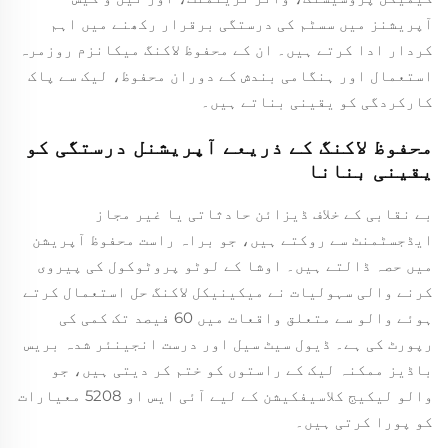
آپریشنز میں سسٹم کی درستگی برقرار رکھنے میں اہم
کردار ادا کرتے ہیں۔ ان کے محفوظ لاکنگ میکانزم روزمرہ
استعمال اور ہنگامی بندش کے دوران محفوظ، لیک سے پاک
کارکردگی کو یقینی بناتے ہیں۔
محفوظ لاکنگ کے ذریعے آپریشنل درستگی کو
یقینی بنانا
بے نقابی کے خلاف ڈیزائن حادثاتی یا غیر مجاز
ایڈجسٹمنٹ سے روکتے ہیں، جو براہ راست محفوظ آپریشن
میں حصہ ڈالتے ہیں۔ اوشا کے لوٹو پروٹوکول کی پیروی
کرنے والی سہولیات نے میکینیکل لاکنگ حل استعمال کرتے
ہوئے والو سے متعلق واقعات میں 60 فیصد تک کمی کی
رپورٹ کی ہے۔ ڈیول سیٹ سیل اور درست انجینئر شدہ بریس
باڈیز ممکنہ لیک کے راستوں کو ختم کر دیتی ہیں، جو
والو لیکیج کلاسیفکیشن کے لیے آئی ایس او 5208 معیارات
کو پورا کرتی ہیں۔