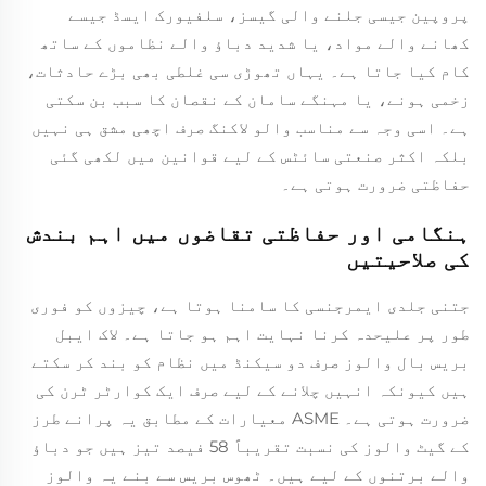
پروپین جیسی جلنے والی گیسز، سلفیورک ایسڈ جیسے
کھانے والے مواد، یا شدید دباؤ والے نظاموں کے ساتھ
کام کیا جاتا ہے۔ یہاں تھوڑی سی غلطی بھی بڑے حادثات،
زخمی ہونے، یا مہنگے سامان کے نقصان کا سبب بن سکتی
ہے۔ اسی وجہ سے مناسب والو لاکنگ صرف اچھی مشق ہی نہیں
بلکہ اکثر صنعتی سائٹس کے لیے قوانین میں لکھی گئی
حفاظتی ضرورت ہوتی ہے۔
ہنگامی اور حفاظتی تقاضوں میں اہم بندش
کی صلاحیتیں
جتنی جلدی ایمرجنسی کا سامنا ہوتا ہے، چیزوں کو فوری
طور پر علیحدہ کرنا نہایت اہم ہو جاتا ہے۔ لاک ایبل
بریس بال والوز صرف دو سیکنڈ میں نظام کو بند کر سکتے
ہیں کیونکہ انہیں چلانے کے لیے صرف ایک کوارٹر ٹرن کی
ضرورت ہوتی ہے۔ ASME معیارات کے مطابق یہ پرانے طرز
کے گیٹ والوز کی نسبت تقریباً 58 فیصد تیز ہیں جو دباؤ
والے برتنوں کے لیے ہیں۔ ٹھوس بریس سے بنے یہ والوز