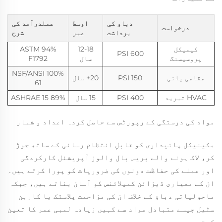
دباو کی
اوسط
عملدرآمد کی
درخواست
برداشت
عمر
شرح
کیمیکل
12-18
94% ASTM
600 PSI
پروسیسنگ
سال
F1792
100% NSF/ANSI
مقامی پانی
150 PSI
20+ سال
61
HVAC تبرید
400 PSI
15 سال
89% ASHRAE 15
مواد کی درستگی کے رپورٹس سے حاصل کردہ اعداد و شمار
مکینیکل پائیداری کو قابلِ انتظام رسائی کے ساتھ جوڑ
کر، لاک ہونے والے بریس بال والوز آپریشنل کارکردگی
اور عملے کی حفاظت دونوں کی ضروریات کو پورا کرتے ہیں۔
ان کے معیاری ڈیزائن کمپلائنس کو آسان بناتے ہیں، جبکہ
ماحولیاتی دباؤ کے خلاف ان کی مزاحمت پلاسٹک یا کاربن
سٹیل جیسے متبادل مواد سے کہیں زیادہ لمبی عمر کا تعین
کرتی ہے۔