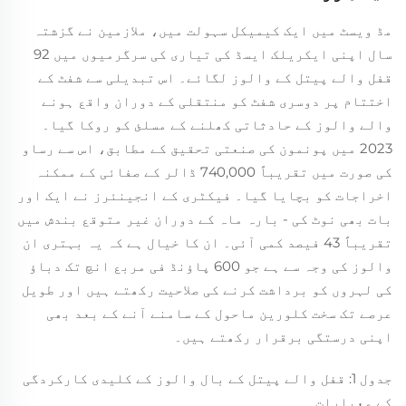
مڈ ویسٹ میں ایک کیمیکل سہولت میں، ملازمین نے گزشتہ
سال اپنی ایکریلک ایسڈ کی تیاری کی سرگرمیوں میں 92
قفل والے پیتل کے والوز لگائے۔ اس تبدیلی سے شفٹ کے
اختتام پر دوسری شفٹ کو منتقلی کے دوران واقع ہونے
والے والوز کے حادثاتی کھلنے کے مسلئ کو روکا گیا۔
2023 میں پونمون کی صنعتی تحقیق کے مطابق، اس سے رساو
کی صورت میں تقریباً 740,000 ڈالر کے صفائی کے ممکنہ
اخراجات کو بچایا گیا۔ فیکٹری کے انجینئرز نے ایک اور
بات بھی نوٹ کی - بارہ ماہ کے دوران غیر متوقع بندش میں
تقریباً 43 فیصد کمی آئی۔ ان کا خیال ہے کہ یہ بہتری ان
والوز کی وجہ سے ہے جو 600 پاؤنڈ فی مربع انچ تک دباؤ
کی لہروں کو برداشت کرنے کی صلاحیت رکھتے ہیں اور طویل
عرصے تک سخت کلورین ماحول کے سامنے آنے کے بعد بھی
اپنی درستگی برقرار رکھتے ہیں۔
جدول 1: قفل والے پیتل کے بال والوز کے کلیدی کارکردگی
کے معیارات