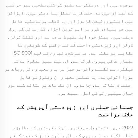
موجود ہیں اور درستگی سے مشین کی گئی سطحیں ہیں جو کسی
کے لیے ان میں مداخلت کرنا مشکل بنا دیتی ہیں۔ ڈیزائن
میں اینٹی روٹیشن کالرز اور وہ ڈھکے ہوئے سٹیم شامل
ہیں جو بنیادی طور پر اہم ترین اجزاء تک رسائی کو روک
دیتے ہیں۔ پیتل خود ایک مضبوط مادہ ہے اور کٹنگ ٹولز،
ڈرلز اور زبردستی داخلے کے تمام قسم کے طریقوں کا
مقابلہ کر سکتا ہے۔ یہ سب کچھ تیاری کے لیے ISO 9001
معیارات کی پیروی کرتا ہے، اس لیے ہمیں معلوم ہے کہ
فیکٹری سے نکلنے والی ہر چیز ہر بار معیاری ضروریات پر
پورا اترتی ہے۔ یہ مسلسل معیار ان ویلوز کو قابل
اعتماد بناتا ہے، چاہے وہ ان مقامات پر لگائے گئے ہوں
جہاں سیکیورٹی کی اصل اہمیت ہو۔
جسمانی حملوں اور زبردستی آپریشن کے
خلاف مزاحمت
2023 میں انڈسٹریل سیفٹی جرنل کے ٹیسٹوں کے مطابق،
تالہ لگانے والے بریس کے بال والوز تناؤ کے تحت کافی