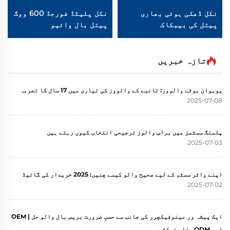
نکل ڈھکی ہوئی بھاری
نکل پلیٹڈ فورجڈ 600 ووگ
پیتل کی بیبکاک
پیتل بال وائیو
تازہ خبریں
یوہوان بوٹے والووز: تانبے کے والووز کی تیاری میں 17 سال کا تجربہ
2025-07-08
پلمنگ سسٹمز میں براس والوز ترجیحی انتخاب کیوں رہتے ہیں
2025-07-03
اپنے واٹر سسٹم کے لیے صحیح والو کیسے چنیں: 2025 خریدار کی گائیڈ
2025-07-02
ایک پیشہ ور مینوفیکچرر کی جانب سے حسبِ ضرورت بریس بال والو حل | OEM
اور ODM والو فیکٹری