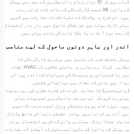
کرتے ہیں کہ 10 ہزار دباؤ والے چکروں کے بعد بھی پیتل
کے والوز 98 فیصد کارکردگی کے ساتھ کام کرتے رہتے
ہیں۔ اس طرح یہ پلاسٹک کے متبادلات کے مقابلے میں کہیں
بہتر ثابت ہوتے ہیں جو مشکل ماحول میں بار بار استعمال
کے بعد موڑ آ جانے یا بگڑ جانے کی عادی ہوتی ہیں۔
اندر اور باہر دونوں ماحول کے لیے مناسب
پیتل مختلف قسم کے ماحول میں بہترین کارکردگی کا
مظاہرہ کرتا ہے، چاہے وہ ساحلی علاقوں کے HVAC نظام
ہوں یا کیمیائی پروسیسنگ کی سہولیات کے اندر ہو۔ اس
مواد میں پانی کے نظام میں حیاتیاتی فلموں
(بائیوفلمز) کا مقابلہ کرنے کی قدرت فطری طور پر موجود
ہوتی ہے کیونکہ اس میں ضد مائیکروبی خصوصیات ہوتی
ہیں۔ نیز، خاص یو وی مستحکم ورژن لمبے عرصے تک دھوپ
میں آنے پر خراب نہیں ہوتے۔ حقیقی دنیا کی جانچ پڑتال
سے پتہ چلتا ہے کہ سمندری پانی کے قریب استعمال ہونے
پر پیتل کے والوز کو ستین لیس سٹیل کے آپشنز کے مقابلے