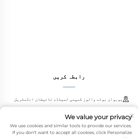
یوہوان بوٹے والوز کمپنی لمیٹڈ تیل، گیس اور
پانی کے نظام کے لیے اعلیٰ معیار کے صنعتی والوز
فراہم کرتا ہے۔ durable، مزاحم سنکنرن کے خلاف
ڈیزائن کارکردگی کو یقینی بناتے ہیں۔ دنیا بھر
کے انجینئرز کی طرف سے بھروسہ کیا جاتا ہے۔ آج
ہی کوٹ کا مطالبہ کریں۔
رابطہ کریں
یوہوان بوٹے والوز کمپنی لمیٹڈ، تائیشان انڈسٹریل
اسٹیٹ، چنگانگ ٹاؤن، یوہوان کاؤنٹی، زھیجیانگ، چین
We value your privacy
18968473237
We use cookies and similar tools to provide our services.
If you don't want to accept all cookies, click Personalize
[email protected]