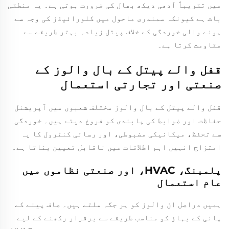
میں تقریباً آدھی دیکھ بھال کی ضرورت ہوتی ہے۔ یہ منطقی
بات ہے کیونکہ سمندری ماحول میں کلورائیڈز کی وجہ سے
ہونے والی خوردگی کے خلاف پیتل زیادہ بہتر طریقے سے
مقاومت کرتا ہے۔
قفل والے پیتل کے بال والوز کے
صنعتی اور تجارتی استعمال
قفل والے پیتل کے بال والوز مختلف شعبوں میں آپریشنل
حفاظت اور ضوابط کی پابندی کو فروغ دیتے ہیں۔ خوردگی
سے تحفظ، میکانیکی مضبوطی، اور رسائی کنٹرول کا یہ
امتزاج انہیں اہم اطلاقات میں ناقابل تعیین بناتا ہے۔
پلمبنگ، HVAC، اور صنعتی نظاموں میں
عام استعمال
ہمیں دراصل ان والوز کو ہر جگہ ملتے ہیں۔ صاف پینے کے
پانی کے بہاؤ کو مناسب طریقے سے برقرار رکھنے کے لیے