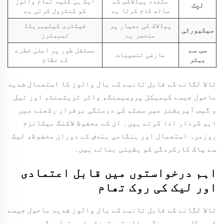
متعدد پیڈلاکس کے
ایک ہی کلید تمام والوز
لچک
ساتھ کام کرتا ہے
کو کنٹرول کرتی ہے
پیڈلاک کی معیار پر
فیکٹری کیلیبریٹڈ
سیکیورٹی
منحصر ہے
ٹمببلرز
سب سے
مستقل طور پر اعلیٰ خطرے
عارضی تنصیبات
بہتر
کے نظام
تالا لگانے کے قابل تانبے کے بال والوز کا استعمال شدید
ماحول جیسے کیمیکل پروسیسنگ، واٹر ٹریٹمنٹ، اور تیل
و گیس آپریشنز میں سسٹم کی درستگی برقرار رکھنے میں
اہم کردار ادا کرتے ہیں۔ ان کے محفوظ لاکنگ میکانزم
روزمرہ استعمال اور ہنگامی بندش کے دوران محفوظ، لیک
سے پاک کارکردگی کو یقینی بناتے ہیں۔
اہم درخواستوں میں قابل اعتمادی
اور لیک کی روک تھام
تالا لگانے کے قابل تانبے کے بال والوز شدید ماحول جیسے
کیمیکل پروسیسنگ، واٹر ٹریٹمنٹ، اور تیل و گیس