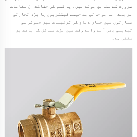
ضرورت کے مطابق ہوتے ہیں۔ یہ قسم کی حفاظت ان مقامات
پر بہت اہم ہو جاتی ہے جیسے فیکٹریوں یا بڑی تجارتی
عمارتوں میں جہاں دباؤ کی ترتیبات میں چھوٹی سی
تبدیلی بھی آنے والے وقت میں بڑے مسائل کا باعث بن
سکتی ہے۔