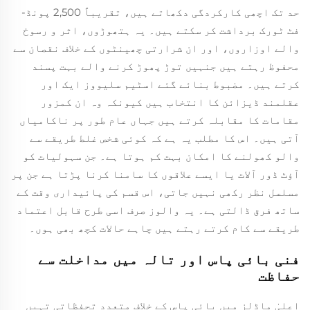
حد تک اچھی کارکردگی دکھاتے ہیں، تقریباً 2,500 پونڈ-
فٹ ٹورک برداشت کر سکتے ہیں۔ یہ ہتھوڑوں، اثر و رسوخ
والے اوزاروں، اور ان شرارتی چھینٹوں کے خلاف نقصان سے
محفوظ رہتے ہیں جنہیں توڑ پھوڑ کرنے والے بہت پسند
کرتے ہیں۔ مضبوط بنائے گئے اسٹیم سلیووز ایک اور
عقلمند ڈیزائن کا انتخاب ہیں کیونکہ وہ ان کمزور
مقامات کا مقابلہ کرتے ہیں جہاں عام طور پر ناکامیاں
آتی ہیں۔ اس کا مطلب یہ ہے کہ کوئی شخص غلط طریقے سے
والو کھولنے کا امکان بہت کم ہوتا ہے۔ جن سہولیات کو
آؤٹ ڈور آلات یا ایسے علاقوں کا سامنا کرنا پڑتا ہے جن پر
مسلسل نظر رکھی نہیں جاتی، اس قسم کی پائیداری وقت کے
ساتھ فرق ڈالتی ہے۔ یہ والوز صرف اسی طرح قابل اعتماد
طریقے سے کام کرتے رہتے ہیں چاہے حالات کچھ بھی ہوں۔
فنی بائی پاس اور تالہ میں مداخلت سے
حفاظت
اعلیٰ ماڈلز میں بائی پاس کے خلاف متعدد تحفظاتی تہیں