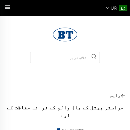
UR
واپس
حراستی پیتل کے بال والو کے فوائد حفاظت کے
لیے