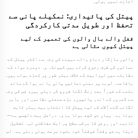
اجازت نہیں ہوتی۔
پیتل کی پائیداری: نمکیلے پانی سے
تحفظ اور طویل مدتی کارکردگی
قفل والے بال والوں کی تعمیر کے لیے
پیتل کیوں مثالی ہے
والوں سازگار دباؤ والے مہینے کی وجہ سے اکثر پیتل کے
مسالوں کی طرف رجوع کرتے ہیں کیونکہ وہ دوسرے مواد کے
مقابلے میں تیزابیت کے خلاف بہتر طور پر کھڑے ہوتے ہیں۔
باقاعدہ لوہے پر مبنی دھاتیں پانی یا نم ہوا کے ساتھ
ملنے کے فوراً بعد زنگ لگنا شروع کر دیتی ہیں، جس کی وجہ
سے گھروں کے اندر پائپوں، بڑے صنعتی نظاموں اور باہر
لگائے گئے آلات کے لیے پیتل کا انتخاب بہت بہتر ثابت
ہوتا ہے۔ یہاں جو کچھ ہوتا ہے وہ دراصل بہت دلچسپ ہے—
تانبے اور روغن کا مرکب سطح پر ایک حفاظتی تہہ تشکیل
دیتا ہے جو وقتاً فوقتاً خود بخود مرمت ہوتی رہتی ہے۔ اس