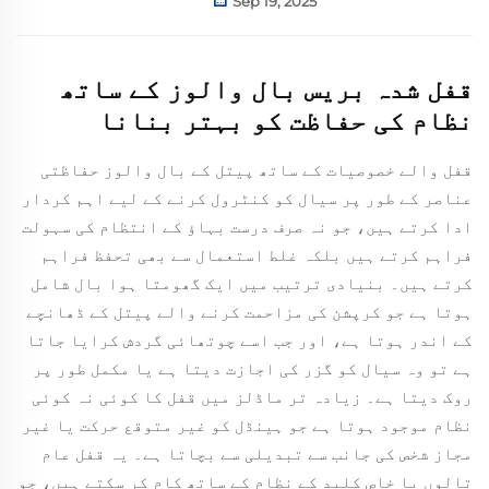
Sep 19, 2025
قفل شدہ بریس بال والوز کے ساتھ
نظام کی حفاظت کو بہتر بنانا
قفل والے خصوصیات کے ساتھ پیتل کے بال والوز حفاظتی
عناصر کے طور پر سیال کو کنٹرول کرنے کے لیے اہم کردار
ادا کرتے ہیں، جو نہ صرف درست بہاؤ کے انتظام کی سہولت
فراہم کرتے ہیں بلکہ غلط استعمال سے بھی تحفظ فراہم
کرتے ہیں۔ بنیادی ترتیب میں ایک گھومتا ہوا بال شامل
ہوتا ہے جو کرپشن کی مزاحمت کرنے والے پیتل کے ڈھانچے
کے اندر ہوتا ہے، اور جب اسے چوتھائی گردش کرایا جاتا
ہے تو وہ سیال کو گزر کی اجازت دیتا ہے یا مکمل طور پر
روک دیتا ہے۔ زیادہ تر ماڈلز میں قفل کا کوئی نہ کوئی
نظام موجود ہوتا ہے جو ہینڈل کو غیر متوقع حرکت یا غیر
مجاز شخص کی جانب سے تبدیلی سے بچاتا ہے۔ یہ قفل عام
تالوں یا خاص کلید کے نظام کے ساتھ کام کر سکتے ہیں، جو