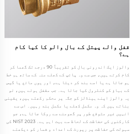
قفل والے پیتل کے بال والو کا کیا کام
ہے؟
والوز ایک اندرونی بال کو تقریباً 90 درجے تک گھما کر
کام کرتے ہیں، جس سے وہ پائپ کے کھلے منہ کے ساتھ ہم خط
ہو جاتا ہے یا اسے بند کر دیتا ہے، اور یوں مائع یا گیس
کے بہاؤ کو کنٹرول کیا جاتا ہے۔ جب مقفل ہوتے ہیں، تو
یہ والوز اپنے ہینڈلز کو جگہ پر محکم رکھتے ہیں، یقینی
بناتے ہیں کہ وہ مکمل کھلے یا مکمل بند رہیں۔ اس سے
انہیں غیر متوقع طور پر گھومنے سے روکا جاتا ہے، جو
کارکنوں کی حفاظت کے لحاظ سے بہت اہم ہے۔ NIST 2023 کی
سہولت کی حفاظت پر رپورٹ کے اعداد و شمار کو دیکھتے