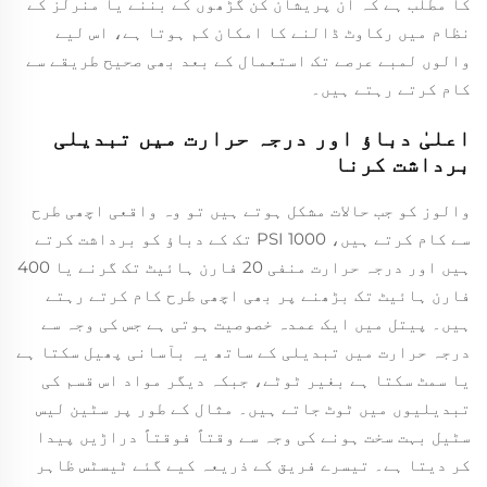
کا مطلب ہے کہ ان پریشان کن گڑھوں کے بننے یا منرلز کے
نظام میں رکاوٹ ڈالنے کا امکان کم ہوتا ہے، اس لیے
والوں لمبے عرصے تک استعمال کے بعد بھی صحیح طریقے سے
کام کرتے رہتے ہیں۔
اعلیٰ دباؤ اور درجہ حرارت میں تبدیلی
برداشت کرنا
والوز کو جب حالات مشکل ہوتے ہیں تو وہ واقعی اچھی طرح
سے کام کرتے ہیں، 1000 PSI تک کے دباؤ کو برداشت کرتے
ہیں اور درجہ حرارت منفی 20 فارن ہائیٹ تک گرنے یا 400
فارن ہائیٹ تک بڑھنے پر بھی اچھی طرح کام کرتے رہتے
ہیں۔ پیتل میں ایک عمدہ خصوصیت ہوتی ہے جس کی وجہ سے
درجہ حرارت میں تبدیلی کے ساتھ یہ بآسانی پھیل سکتا ہے
یا سمٹ سکتا ہے بغیر ٹوٹے، جبکہ دیگر مواد اس قسم کی
تبدیلیوں میں ٹوٹ جاتے ہیں۔ مثال کے طور پر سٹین لیس
سٹیل بہت سخت ہونے کی وجہ سے وقتاً فوقتاً دراڑیں پیدا
کر دیتا ہے۔ تیسرے فریق کے ذریعہ کیے گئے ٹیسٹس ظاہر