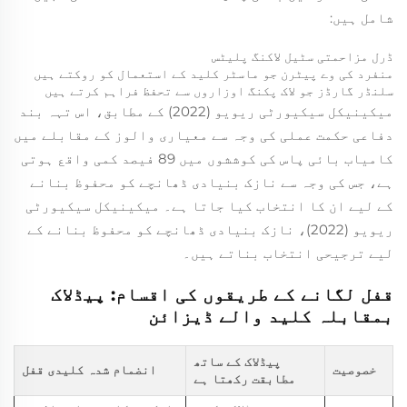
شامل ہیں:
ڈرل مزاحمتی سٹیل لاکنگ پلیٹس
منفرد کی وے پیٹرن جو ماسٹر کلید کے استعمال کو روکتے ہیں
سلنڈر گارڈز جو لاک پکنگ اوزاروں سے تحفظ فراہم کرتے ہیں
میکینیکل سیکیورٹی ریویو (2022) کے مطابق، اس تہہ بند
دفاعی حکمت عملی کی وجہ سے معیاری والوز کے مقابلے میں
کامیاب بائی پاس کی کوششوں میں 89 فیصد کمی واقع ہوتی
ہے، جس کی وجہ سے نازک بنیادی ڈھانچے کو محفوظ بنانے
کے لیے ان کا انتخاب کیا جاتا ہے۔
میکینیکل سیکیورٹی
ریویو
(2022)، نازک بنیادی ڈھانچے کو محفوظ بنانے کے
لیے ترجیحی انتخاب بناتے ہیں۔
قفل لگانے کے طریقوں کی اقسام: پیڈلاک
بمقابلہ کلید والے ڈیزائن
پیڈلاک کے ساتھ
خصوصیت
انضمام شدہ کلیدی قفل
مطابقت رکھتا ہے