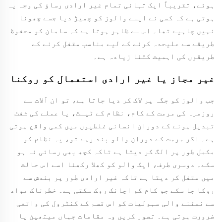
ہوئے، تقریباً ایک تہائی تمام غیر ارادی رساؤ کی وجہ یہ
ہوتی ہے کہ کسی نے ایسے والوز کو چھیڑ دیا جسے چھونا
نہیں چاہیے تھا۔ اس سے ظاہر ہوتا ہے کہ سامان کو محفوظ
طریقے سے علیحدہ کرنے کے لیے مناسب مقفل کرنے کے
طریقوں کی اہمیت کتنا زیادہ ہے۔
غیر مجاز یا غیر ارادی استعمال کو روکنا
جب والوز کو جگہ پر لاک کر دیا جاتا ہے، تو ان آلات سے
روزمرہ کی مرمت کے کام، نظام کے ٹیسٹ، یا عملے کی شفٹ
تبدیل ہونے کے دوران انسانی غلطیوں میں کمی واقع ہوتی
ہے۔ اگر مرمت کے دوران والو بند رہے تو، یہ نظام کو
مکمل طور پر الگ کر دیتا ہے تاکہ کچھ بھی رسائی نہ ہو
سکے۔ دوسری طرف، ایک والو کو کھلا رکھنا اسے اس حالت
میں مقفل کر دیتا ہے تاکہ غیر ارادی طور پر بندش سے
روکا جا سکے جو کام کو اچانک روک سکتی ہے۔ خطرناک مواد
سے نمٹنے والی سہولیات کو اس قسم کے کنٹرول کی واقعی
ضرورت ہوتی ہے۔ تصور کریں وہ مقامات جہاں میتھین یا