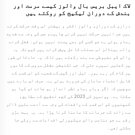
لاک ایبل بریس بال والوز کیسے مرمت اور
بندش کے دوران لیکیج کو روکتے ہیں
درازی کے دوران، والوز اکثر و بیشتر اس وقت حرکت کرتے
ہیں جب انہیں حرکت نہیں کرنی چاہیے، جس کی وجہ سے شدید
رساو ہوتی ہے جو کسی کو بھی پسند نہیں ہوتی۔ قفل کرنے
والے ہینڈلز اس مسئلے کا حل پیش کرتے ہیں کیونکہ یہ
والو کو مضبوطی سے بند رکھتے ہیں تاکہ وہ حادثاتی طور
پر کھلیں نہیں، حتیٰ کہ جب تکنیشن مشکل سروس کے کاموں
پر کام کر رہے ہوں۔ تیل اور گیس کے شعبے کو اس قسم کے
قابل اعتماد سامان کی ضرورت ہوتی ہے۔ صرف اس بارے میں
سوچیں کہ اگر وہاں رساو نظر انداز ہو جائے تو کیا ہو
سکتا ہے۔ پونمین کی 2023 کی کچھ تحقیق کے مطابق،
کمپنیوں کو اس قسم کے واقعات کی وجہ سے آدھے ملین ڈالر
سے زائد کے جرمانے کا سامنا کرنا پڑا ہے۔ یہ بہت بڑی
رقم ہے جو مناسب والو سیکیورٹی اقدامات سے روکی جا
سکتی تھی۔