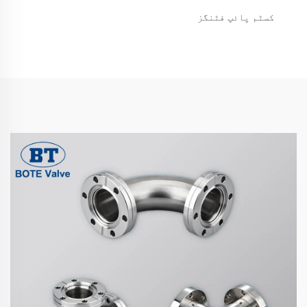
کسٹم پائپ فٹنگز