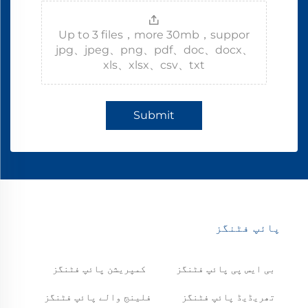
Up to 3 files，more 30mb，suppor
jpg、jpeg、png、pdf、doc、docx、
xls、xlsx、csv、txt
Submit
پائپ فٹنگز
بی ایس پی پائپ فٹنگز
کمپریشن پائپ فٹنگز
تھریڈیڈ پائپ فٹنگز
فلینج والے پائپ فٹنگز