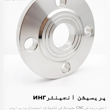
پریسیشن انجینئرинг
اعلیٰ درجے کی CNC مشیننگ کی تکنیک کے استعمال سے ہم اپنے