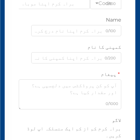
Code
0/100
Name
0/100
کمپنی کا نام
0/200
پیغام
0/1000
لاگو
براہ کرم کم از کم ایک منسلکہ اپ لوڈ
کریں۔