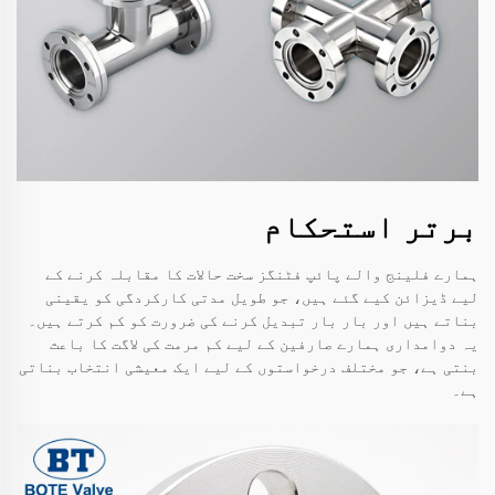
برتر استحکام
ہمارے فلینج والے پائپ فٹنگز سخت حالات کا مقابلہ کرنے کے
لیے ڈیزائن کیے گئے ہیں، جو طویل مدتی کارکردگی کو یقینی
بناتے ہیں اور بار بار تبدیل کرنے کی ضرورت کو کم کرتے ہیں۔
یہ دوامداری ہمارے صارفین کے لیے کم مرمت کی لاگت کا باعث
بنتی ہے، جو مختلف درخواستوں کے لیے ایک معیشی انتخاب بناتی
ہے۔