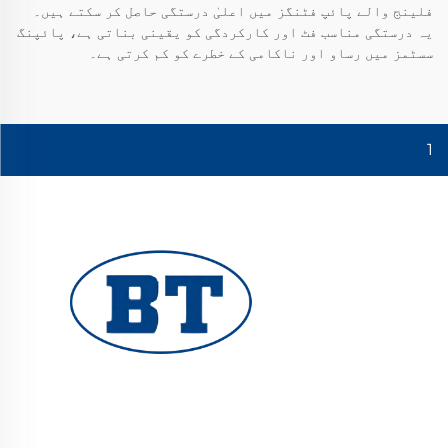
فلینج والے پائپ فٹنگز میں اعلیٰ درستگی حاصل کر سکتے ہیں۔
یہ درستگی مناسب فٹ اور کارکردگی کو یقینی بناتی ہے، پائپنگ
سسٹمز میں رساو اور ناکامی کے خطرے کو کم کرتی ہے۔
1
یوہوان بوٹے والوز کمپنی لمیٹڈ تیل، گیس اور