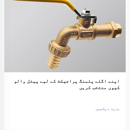
اپنے اگلے پلمنگ پراجیکٹ کے لیے پیتل والو
کیوں منتخب کریں
مزید دیکھیں