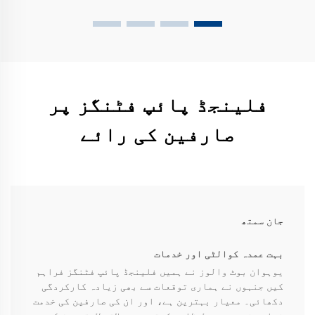
فلینجڈ پائپ فٹنگز پر
صارفین کی رائے
جان سمتھ
بہت عمدہ کوالٹی اور خدمات
یوہوان بوٹ والوز نے ہمیں فلینجڈ پائپ فٹنگز فراہم
کیں جنہوں نے ہماری توقعات سے بھی زیادہ کارکردگی
دکھائی۔ معیار بہترین ہے، اور ان کی صارفین کی خدمت