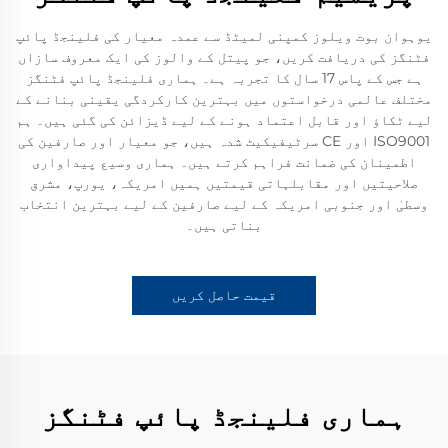
یوہوان بوت ویلوز کمپنی لمیٹڈ سے عمدہ معیار کی فلینجڈ پائپ
فٹنگز کی دریافت کریں، جو پیتل کے والوز کی ایک معروف سازاں
ہے جس کے پاس 17 سال کا تجربہ ہے۔ ہماری فلینجڈ پائپ فٹنگز
مختلف عالمی درخواستوں میں بہترین کارکردگی یقینی بنانے کے
لیے ٹکاؤ اور قابل اعتماد ہونے کے لیے ڈیزائن کی گئی ہیں۔ ہم
ISO9001 اور CE سرٹیفیکیٹ شدہ ہیں، جو معیار اور صارفین کی
اطمینان کی ضمانت فراہم کرتے ہیں۔ ہماری وسیع پیداواری
صلاحیتیں اور مقابلہاتی قیمتیں ہمیں امریکہ، یورپ، مشرق
وسطیٰ اور جنوبی امریکہ کے لیے صارفین کے لیے بہترین انتخاب
بناتی ہیں۔
قیمت حاصل کریں
ہماری فلینجڈ پائپ فٹنگز