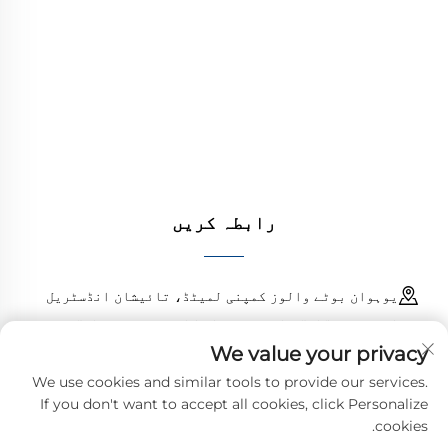
پانی کے نظام کے لیے اعلیٰ معیار کے صنعتی والوز
فراہم کرتا ہے۔ durable، مزاحم سنکنرن کے خلاف
ڈیزائن کارکردگی کو یقینی بناتے ہیں۔ دنیا بھر
کے انجینئرز کی طرف سے بھروسہ کیا جاتا ہے۔ آج
ہی کوٹ کا مطالبہ کریں۔
رابطہ کریں
یوہوان بوٹے والوز کمپنی لمیٹڈ، تائیشان انڈسٹریل
اسٹیٹ، چنگانگ ٹاؤن، یوہوان کاؤنٹی، زھیجیانگ، چین
We value your privacy
18968473237
We use cookies and similar tools to provide our services.
If you don't want to accept all cookies, click Personalize
[email protected]
cookies.