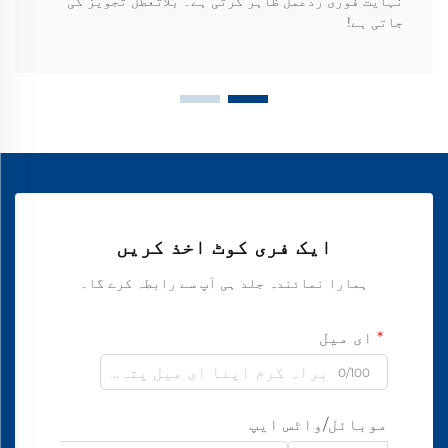
نہایت فوری ردعمل ظاہر کرتی ہے۔ بلاتعطل تجویز کی
جاتی ہے!
ایک فری کوٹ اخذ کریں
ہمارا نمائندہ جلد ہی آپ سے رابطہ کرے گا۔
ای میل
0/100
موبائل/واٹس ایپ