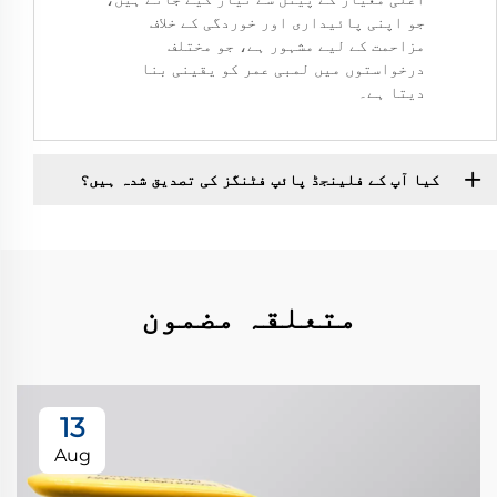
جو اپنی پائیداری اور خوردگی کے خلاف
مزاحمت کے لیے مشہور ہے، جو مختلف
درخواستوں میں لمبی عمر کو یقینی بنا
دیتا ہے۔
کیا آپ کے فلینجڈ پائپ فٹنگز کی تصدیق شدہ ہیں؟
متعلقہ مضمون
13
Aug