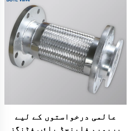
عالمی درخواستوں کے لیے
پریمیم فلینجڈ پائپ فٹنگز