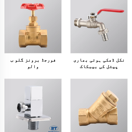
نکل ڈھکی ہوئی بھاری
فورجڈ برونز گلو ب
پیتل کی بیبکاک
والو