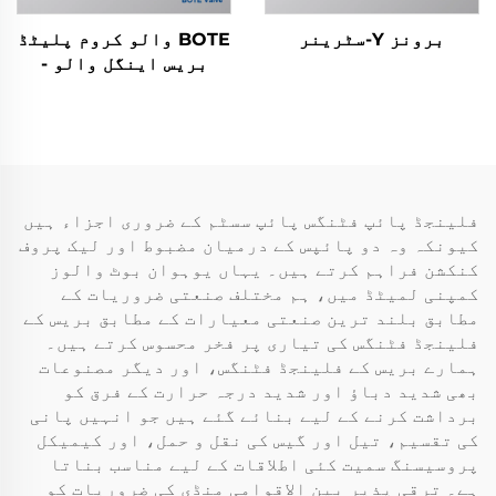
برونز Y-سٹرینر
BOTE والو کروم پلیٹڈ
بریس اینگل والو -
باتھ روم اور کچن
پلمبنگ کے لیے مربع
ڈیزائن
فلینجڈ پائپ فٹنگس پائپ سسٹم کے ضروری اجزاء ہیں
کیونکہ وہ دو پائپس کے درمیان مضبوط اور لیک پروف
کنکشن فراہم کرتے ہیں۔ یہاں یوہوان بوٹ والوز
کمپنی لمیٹڈ میں، ہم مختلف صنعتی ضروریات کے
مطابق بلند ترین صنعتی معیارات کے مطابق بریس کے
فلینجڈ فٹنگس کی تیاری پر فخر محسوس کرتے ہیں۔
ہمارے بریس کے فلینجڈ فٹنگس، اور دیگر مصنوعات
بھی شدید دباؤ اور شدید درجہ حرارت کے فرق کو
برداشت کرنے کے لیے بنائے گئے ہیں جو انہیں پانی
کی تقسیم، تیل اور گیس کی نقل و حمل، اور کیمیکل
پروسیسنگ سمیت کئی اطلاقات کے لیے مناسب بناتا
ہے۔ ترقی پذیر بین الاقوامی منڈی کی ضروریات کو