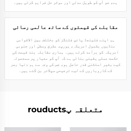
ہے، جو آپ کو طویل مدتی اور موثر حل فراہم کرتی ہیں۔
مقابلے کی قیمتوں کے ساتھ عالمی رسائی
ہم اپنے فلینجڈ پائپ فٹنگز کو مختلف بین الاقوامی
منڈیوں بشمول امریکہ، یورپ، مشرق وسطیٰ اور جنوبی
امریکہ کو برآمد کرتے ہیں۔ ہماری مقابلہ بند قیمت کی
حکمت عملی یقینی بناتی ہے کہ آپ کو معیار پر سمجھوتہ
کیے بغیر استثنیٰ قدر حاصل ہو، جس کی وجہ سے ہم دنیا بھر
کے کاروباروں کے لیے ترجیحی سپلائر بن گئے ہیں۔
متعلقہ پrouducts