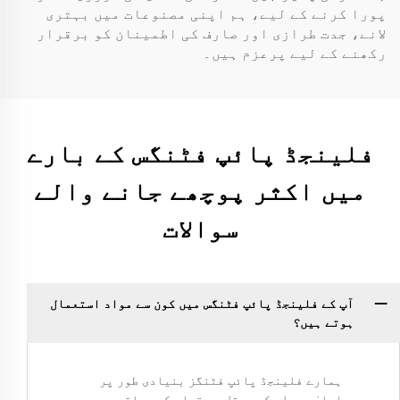
پورا کرنے کے لیے، ہم اپنی مصنوعات میں بہتری
لانے، جدت طرازی اور صارف کی اطمینان کو برقرار
رکھنے کے لیے پرعزم ہیں۔
فلینجڈ پائپ فٹنگس کے بارے
میں اکثر پوچھے جانے والے
سوالات
آپ کے فلینجڈ پائپ فٹنگس میں کون سے مواد استعمال
ہوتے ہیں؟
ہمارے فلینجڈ پائپ فٹنگز بنیادی طور پر
اعلیٰ معیار کے پیتل سے تیار کیے جاتے ہیں،