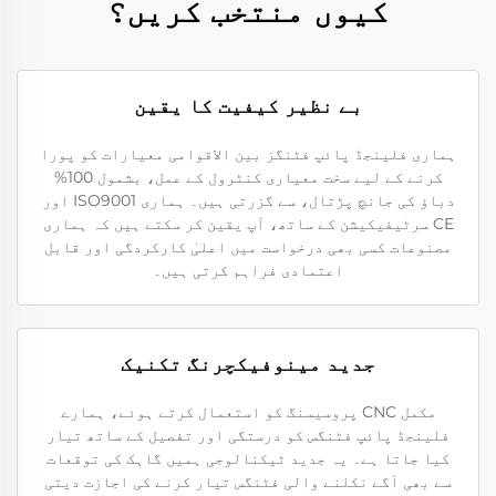
کیوں منتخب کریں؟
بے نظیر کیفیت کا یقین
ہماری فلینجڈ پائپ فٹنگز بین الاقوامی معیارات کو پورا
کرنے کے لیے سخت معیاری کنٹرول کے عمل، بشمول 100%
دباؤ کی جانچ پڑتال، سے گزرتی ہیں۔ ہماری ISO9001 اور
CE سرٹیفیکیشن کے ساتھ، آپ یقین کر سکتے ہیں کہ ہماری
مصنوعات کسی بھی درخواست میں اعلیٰ کارکردگی اور قابل
اعتمادی فراہم کرتی ہیں۔
جدید مینوفیکچرنگ تکنیک
مکمل CNC پروسیسنگ کو استعمال کرتے ہوئے، ہمارے
فلینجڈ پائپ فٹنگس کو درستگی اور تفصیل کے ساتھ تیار
کیا جاتا ہے۔ یہ جدید ٹیکنالوجی ہمیں گاہک کی توقعات
سے بھی آگے نکلنے والی فٹنگس تیار کرنے کی اجازت دیتی