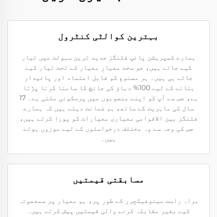
بہترین کوالٹی کنٹرول
ہمارے کمپریشن پائپ فٹنگز جدید ترین سہولت میں تیار
کیے جاتے ہیں، جو سخت معیارِ معیار کے تحت تیار کیے
جاتے ہی ہیں۔ ہر مصنوع کو قابل اعتماد اور پائیدار
بنانے کے لیے 100% دباؤ کی جانچ کا سامنا کرنا پڑتا
ہے، جس سے آپ کو اپنے منصوبوں میں پرسکونی ملتی ہے۔ 17
سال کی ماہریت کے ساتھ، ہم ضمانت دیتے ہیں کہ ہمارے
فٹنگز بین الاقوامی معیاری معیارات کو پورا کرتے ہیں،
جس کی وجہ سے وہ مختلف درخواستوں کے لیے موزوں ہوتے
ہیں۔
مسابقتی قیمتیں
براہ راست مینوفیکچرر کے طور پر، ہم معیار پر سمجھوتہ
کیے بغیر مقابلہ کرنے والی قیمتیں پیش کرتے ہیں۔