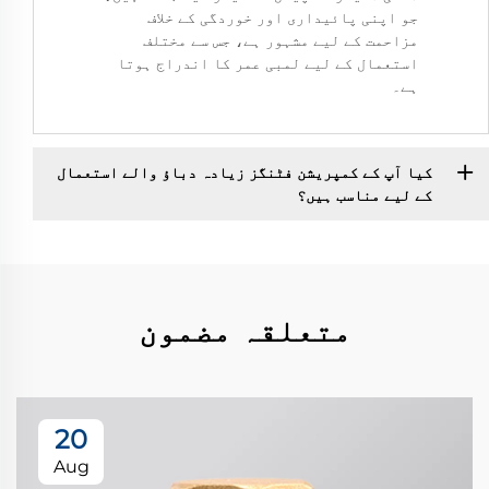
جو اپنی پائیداری اور خوردگی کے خلاف
مزاحمت کے لیے مشہور ہے، جس سے مختلف
استعمال کے لیے لمبی عمر کا اندراج ہوتا
ہے۔
کیا آپ کے کمپریشن فٹنگز زیادہ دباؤ والے استعمال
کے لیے مناسب ہیں؟
متعلقہ مضمون
20
Aug