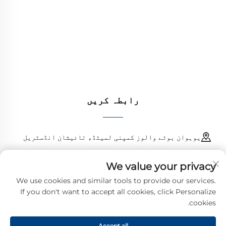
فراہم کرتا ہے۔ durable، مزاحم سنکنرن کے خلاف
ڈیزائن کارکردگی کو یقینی بناتے ہیں۔ دنیا بھر
کے انجینئرز کی طرف سے بھروسہ کیا جاتا ہے۔ آج
ہی کوٹ کا مطالبہ کریں۔
رابطہ کریں
یوہوان بوٹے والوز کمپنی لمیٹڈ، تائیشان انڈسٹریل
اسٹیٹ، چنگانگ ٹاؤن، یوہوان کاؤنٹی، زھیجیانگ، چین
We value your privacy
18968473237
We use cookies and similar tools to provide our services.
If you don't want to accept all cookies, click Personalize
[email protected]
cookies.
Accept all