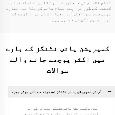
تمام اقسام کی صنعتوں کے لیے قابل اعتماد فراہم
کنندہ کے طور پر اپنا مقام قائم کر چکا ہے۔ ہماری
مصنوعات بین الاقوامی معیارات کو پورا کرنے کے
لیے ہماری لگن کی گواہی ہیں۔
کمپریشن پائپ فٹنگز کے بارے
میں اکثر پوچھے جانے والے
سوالات
آپ کی کمپریشن پائپ فٹنگز کس مواد سے بنی ہوتی ہیں؟
ہمارے کمپریشن پائپ فٹنگز بنیادی طور پر
اعلیٰ معیار کے پیتل سے تیار کیے جاتے ہیں،