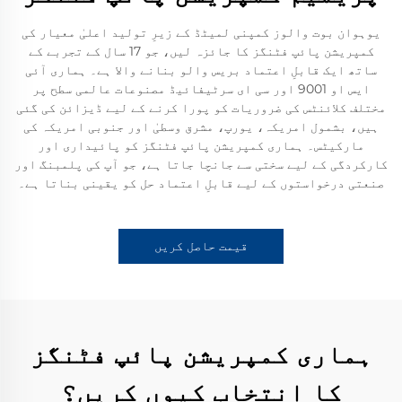
یوہوان بوت والوز کمپنی لمیٹڈ کے زیرِ تولید اعلیٰ معیار کی
کمپریشن پائپ فٹنگز کا جائزہ لیں، جو 17 سال کے تجربے کے
ساتھ ایک قابلِ اعتماد بریس والو بنانے والا ہے۔ ہماری آئی
ایس او 9001 اور سی ای سرٹیفائیڈ مصنوعات عالمی سطح پر
مختلف کلائنٹس کی ضروریات کو پورا کرنے کے لیے ڈیزائن کی گئی
ہیں، بشمول امریکہ، یورپ، مشرق وسطیٰ اور جنوبی امریکہ کی
مارکیٹس۔ ہماری کمپریشن پائپ فٹنگز کو پائیداری اور
کارکردگی کے لیے سختی سے جانچا جاتا ہے، جو آپ کی پلمبنگ اور
صنعتی درخواستوں کے لیے قابلِ اعتماد حل کو یقینی بناتا ہے۔
قیمت حاصل کریں
ہماری کمپریشن پائپ فٹنگز
کا انتخاب کیوں کریں؟