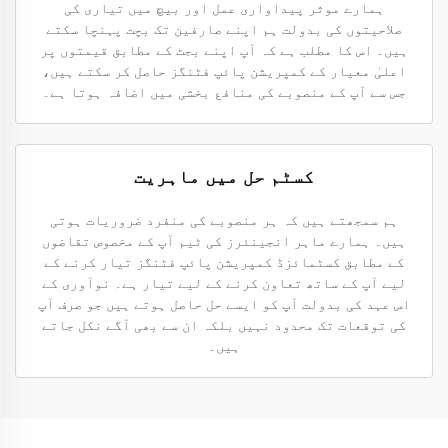
ہمارے موثر پیداواری عمل اور بیچ میں تیاری کی
صلاحیتوں کی بدولت ہم اپنے صارفین تک بچت پہنچا سکتے
ہیں۔ اس کا مطلب ہے کہ آپ اپنے بجٹ کے مطابق قیمتوں پر
اعلیٰ معیار کے کمپریشن پائپ فٹنگز حاصل کر سکتے ہیں،
جس سے آپ کے منصوبے کی منافع بخشی میں اضافہ ہوتا ہے۔
کسٹم حل میں ماہریت
ہم سمجھتے ہیں کہ ہر منصوبے کی منفرد ضروریات ہوتی
ہیں۔ ہمارے ماہر انجینئرز کی ٹیم آپ کے مخصوص تقاضوں
کے مطابق کسٹمائزڈ کمپریشن پائپ فٹنگز تیار کرنے کے
لیے آپ کے ساتھ تعاون کرنے کے لیے تیار ہے۔ نوآوری کے
اس عہد کی بدولت آپ کو ایسے حل حاصل ہوتے ہیں جو صرف آپ
کی توقعات تک محدود نہیں بلکہ ان سے بھی آگے نکل جاتے
ہیں۔