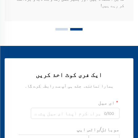
کر رہے ہیں!
ایک فری کوٹ اخذ کریں
ہمارا نمائندہ جلد ہی آپ سے رابطہ کرے گا۔
ای میل
0/100
موبائل/واٹس ایپ