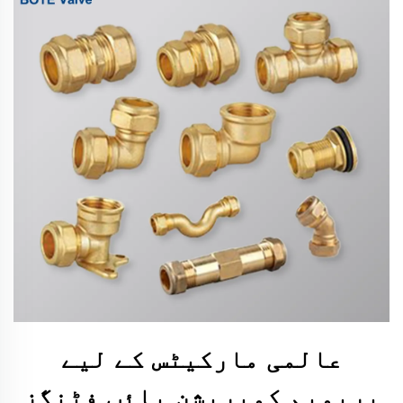
عالمی مارکیٹس کے لیے
پریمیم کمپریشن پائپ فٹنگز