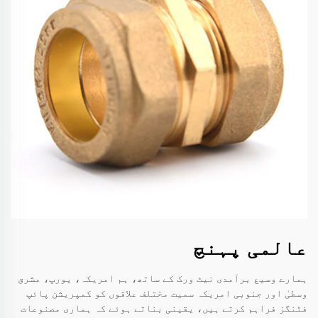
عالمی پہنچ
ہمارے وسیع برآمدی نیٹ ورک کے ساتھ، ہم امریکہ، یورپ، مشرق
وسطیٰ اور جنوبی امریکہ سمیت مختلف علاقوں کو کمپریشن پائپ
فٹنگز فراہم کرتے ہیں، یقینی بناتے ہوئے کہ ہماری مصنوعات