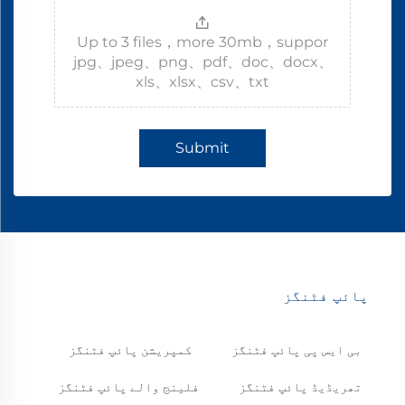
Up to 3 files，more 30mb，suppor
jpg、jpeg、png、pdf、doc、docx、
xls、xlsx、csv、txt
Submit
پائپ فٹنگز
بی ایس پی پائپ فٹنگز
کمپریشن پائپ فٹنگز
تھریڈیڈ پائپ فٹنگز
فلینج والے پائپ فٹنگز