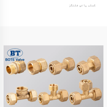
کسٹم پائپ فٹنگز