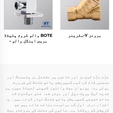
برونز Y-سٹرینر
BOTE والو کروم پلیٹڈ
بریس اینگل والو -
باتھ روم اور کچن
پلمبنگ کے لیے مربع
ڈیزائن
بڑے بڑے ٹیوبز اور خانوں پر مشتمل ہر پلمبنگ اور
صنعتی کام کے لیے کمپریشن پائپ فٹنگ کی ضرورت
ہوتی ہے۔ یوہوان بوٹ وائلوز کمپنی لمیٹڈ میں، ہم
جدید لیک پروف سیل اور بہتر شدہ فلو میکنزم کے
ساتھ خصوصی کمپریشن پائپ فٹنگ تیار کرتے ہیں۔ یہ
اجزاء درجہ اول کے براس سے بنائے جاتے ہیں جو
کرپشن کو روکتا ہے۔ سالوں کی محنت کی بدولت، بوٹ