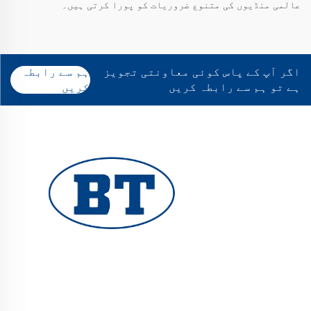
عالمی منڈیوں کی متنوع ضروریات کو پورا کرتی ہیں۔
اگر آپ کے پاس کوئی معاونتی تجویز
ہم سے رابطہ
ہے تو ہم سے رابطہ کریں
کریں
یوہوان بوٹے والوز کمپنی لمیٹڈ تیل، گیس اور
پانی کے نظام کے لیے اعلیٰ معیار کے صنعتی والوز