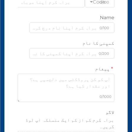
Code
0/100
Name
0/100
کمپنی کا نام
0/200
پیغام
0/1000
لاگو
براہ کرم کم از کم ایک منسلکہ اپ لوڈ
کریں۔