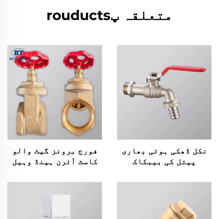
متعلقہ پrouducts
نکل ڈھکی ہوئی بھاری
فورج برونز گیٹ والو
پیتل کی بیبکاک
کاسٹ آئرن ہینڈ وہیل