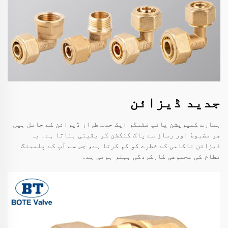
جدید ڈیزائن
ہمارے کمپریشن پائپ فٹنگز ایک جدت طراز ڈیزائن کے حامل ہیں
جو مضبوط اور رساؤ سے پاک کنکشن کو یقینی بناتا ہے۔ یہ
ڈیزائن ناکامی کے خطرے کو کم کرتا ہے، جس سے آپ کے پلمبنگ
نظام کی مجموعی کارکردگی بہتر ہوتی ہے۔