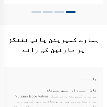
ہمارے کمپریشن پائپ فٹنگز
پر صارفین کی رائے
جان سمتھ
قابل اعتماد اور متین مصنوعات
ہم نے جو کمپریشن پائپ فٹنگز Yuhuan Bote Valves
سے خریدے ہیں وہ ہماری توقعات سے بھی آگے ہیں۔ یہ
قابل اعتماد ہیں اور بغیر کسی رساؤ کے دباؤ برداشت