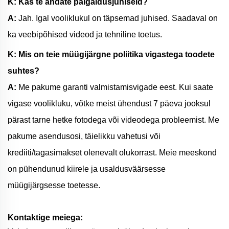
K: Kas te andate paigaldusjuhiseid?
A:
Jah. Igal vooliklukul on täpsemad juhised. Saadaval on
ka veebipõhised videod ja tehniline toetus.
K: Mis on teie müügijärgne poliitika vigastega toodete
suhtes?
A:
Me pakume garanti valmistamisvigade eest. Kui saate
vigase voolikluku, võtke meist ühendust 7 päeva jooksul
pärast tarne hetke fotodega või videodega probleemist. Me
pakume asendusosi, täielikku vahetusi või
krediiti/tagasimakset olenevalt olukorrast. Meie meeskond
on pühendunud kiirele ja usaldusväärsesse
müügijärgsesse toetesse.
Kontaktige meiega: