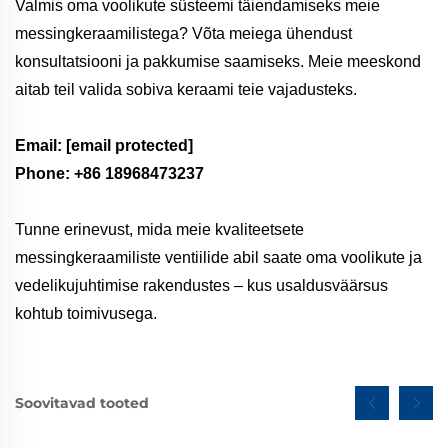
Valmis oma voolikute süsteemi täiendamiseks meie
messingkeraamilistega? Võta meiega ühendust
konsultatsiooni ja pakkumise saamiseks. Meie meeskond
aitab teil valida sobiva keraami teie vajadusteks.
Email:
[email protected]
Phone: +86 18968473237
Tunne erinevust, mida meie kvaliteetsete
messingkeraamiliste ventiilide abil saate oma voolikute ja
vedelikujuhtimise rakendustes – kus usaldusväärsus
kohtub toimivusega.
Soovitavad tooted