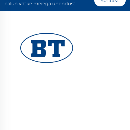
Kontakt
palun võtke meiega ühendust
YUHUAN BOTE VALVES CO., LTD. pakub
kvaliteetseid tööstusklappe nafta-, gaasi- ja
veesüsteemidele. Vastupidavad,
korrosioonikindlad disainid tagavad
usaldusväärsed tulemused. Usaldatud
globaalsete inseneride poolt. Taotlege