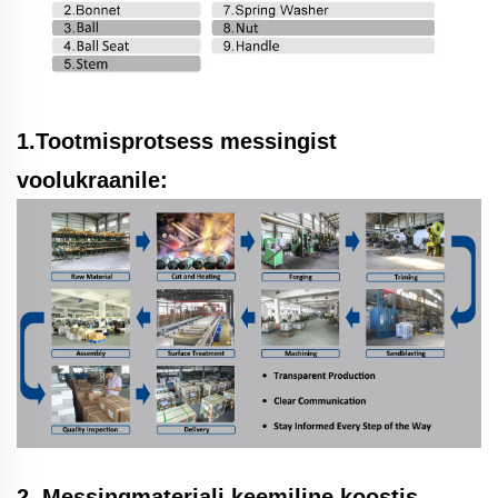
1.Tootmisprotsess messingist
voolukraanile:
2. Messingmaterjali keemiline koostis