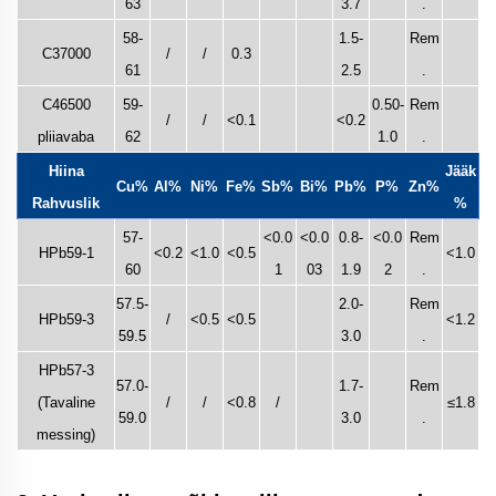
63
3.7
.
58-
1.5-
Rem
C37000
/
/
0.3
61
2.5
.
C46500
59-
0.50-
Rem
/
/
<0.1
<0.2
pliiavaba
62
1.0
.
Hiina
Jääk
Cu%
Al%
Ni%
Fe%
Sb%
Bi%
Pb%
P%
Zn%
Rahvuslik
%
57-
<0.0
<0.0
0.8-
<0.0
Rem
HPb59-1
<0.2
<1.0
<0.5
<1.0
60
1
03
1.9
2
.
57.5-
2.0-
Rem
HPb59-3
/
<0.5
<0.5
<1.2
59.5
3.0
.
HPb57-3
57.0-
1.7-
Rem
(Tavaline
/
/
<0.8
/
≤1.8
59.0
3.0
.
messing)