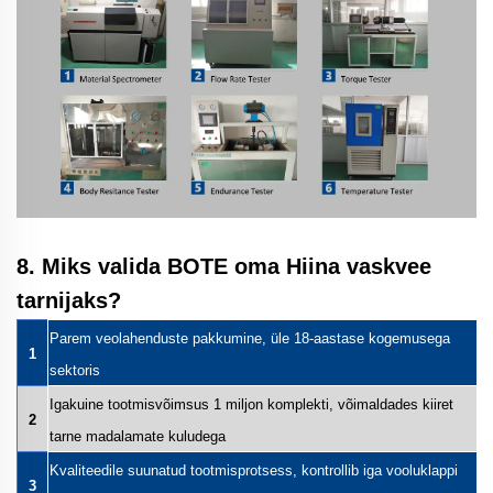
8. Miks valida BOTE oma Hiina vaskvee
tarnijaks?
Parem veolahenduste pakkumine, üle 18-aastase kogemusega
1
sektoris
Igakuine tootmisvõimsus 1 miljon komplekti, võimaldades kiiret
2
tarne madalamate kuludega
Kvaliteedile suunatud tootmisprotsess, kontrollib iga vooluklappi
3