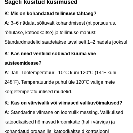
Sageli küsitud küsimused
K: Mis on kohandatud tellimuse tähtaeg?
A:
3–6 nädalat sõltuvalt kohandmisest (nt portsuurus,
rõhutase, katoodkaitse) ja tellimuse mahust.
Standardmudelid saadetakse tavaliselt 1–2 nädala jooksul.
K: Kas need ventiilid sobivad kuuma vee
süsteemidesse?
A:
Jah. Töötemperatuur: -10°C kuni 120°C (14°F kuni
248°F). Temperatuuride puhul üle 120°C valige meie
kõrgetemperatuurilised mudelid.
K: Kas on värvivalik või viimased valikuvõimalused?
A:
Standardne viimane on loomulik messing. Valikulised
katoodkaitsed hõlmavad kroomkatte (halli värviga) ja
kohandatud orgaanilisi katoodkaitseid korrosiooni