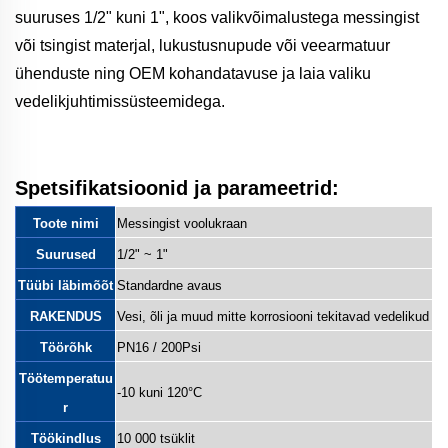
suuruses 1/2" kuni 1", koos valikvõimalustega messingist
või tsingist materjal, lukustusnupude või veearmatuur
ühenduste ning OEM kohandatavuse ja laia valiku
vedelikjuhtimissüsteemidega.
Spetsifikatsioonid ja parameetrid:
Toote nimi
Messingist voolukraan
Suurused
1/2" ~ 1"
Tüübi läbimõõt
Standardne avaus
RAKENDUS
Vesi, õli ja muud mitte korrosiooni tekitavad vedelikud
Töörõhk
PN16 / 200Psi
Töötemperatuu
-10 kuni 120°C
r
Töökindlus
10 000 tsüklit