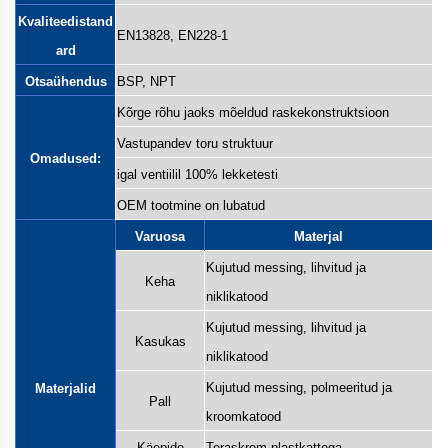
Kvaliteedistand
EN13828, EN228-1
ard
Otsaühendus
BSP, NPT
Kõrge rõhu jaoks mõeldud raskekonstruktsioon
Vastupandev toru struktuur
Omadused:
igal ventiilil 100% lekketesti
OEM tootmine on lubatud
Varuosa
Materjal
Kujutud messing, lihvitud ja
Keha
niklikatood
Kujutud messing, lihvitud ja
Kasukas
niklikatood
Kujutud messing, polmeeritud ja
Materjalid
Pall
kroomkatood
Käepide
Teraskrom plastkattega