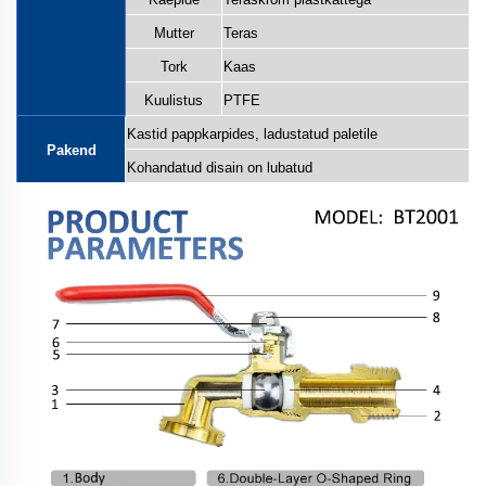
Mutter
Teras
Tork
Kaas
Kuulistus
PTFE
Kastid pappkarpides, ladustatud paletile
Pakend
Kohandatud disain on lubatud