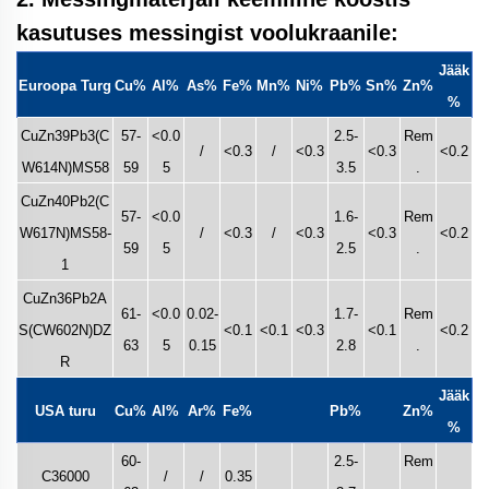
kasutuses messingist voolukraanile:
Jääk
Euroopa Turg
Cu%
Al%
As%
Fe%
Mn%
Ni%
Pb%
Sn%
Zn%
%
CuZn39Pb3(C
57-
<0.0
2.5-
Rem
/
<0.3
/
<0.3
<0.3
<0.2
W614N)MS58
59
5
3.5
.
CuZn40Pb2(C
57-
<0.0
1.6-
Rem
W617N)MS58-
/
<0.3
/
<0.3
<0.3
<0.2
59
5
2.5
.
1
CuZn36Pb2A
61-
<0.0
0.02-
1.7-
Rem
S(CW602N)DZ
<0.1
<0.1
<0.3
<0.1
<0.2
63
5
0.15
2.8
.
R
Jääk
USA turu
Cu%
Al%
Ar%
Fe%
Pb%
Zn%
%
60-
2.5-
Rem
C36000
/
/
0.35