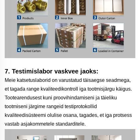
7. Testimislabor vaskvee jaoks:
Meie katsetuslaborid on varustatud täisaegse seadmega,
et tagada range kvaliteedikontroll iga tootmisjärgu käigus.
Tootearendusest kuni proovihindamiseni ja täieliku
tootmiseni järgime rangeid testiprotokollid
kvaliteedisüsteemi olulise osana, tagades, et iga protsess
vastab asjakommetele standarditele.