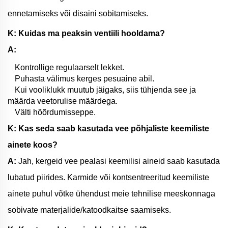
ennetamiseks või disaini sobitamiseks.
K: Kuidas ma peaksin ventiili hooldama?
A:
Kontrollige regulaarselt lekket.
Puhasta välimus kerges pesuaine abil.
Kui vooliklukk muutub jäigaks, siis tühjenda see ja
määrda veetorulise määrdega.
Välti hõõrdumisseppe.
K: Kas seda saab kasutada vee põhjaliste keemiliste
ainete koos?
A:
Jah, kergeid vee pealasi keemilisi aineid saab kasutada
lubatud piirides. Karmide või kontsentreeritud keemiliste
ainete puhul võtke ühendust meie tehnilise meeskonnaga
sobivate materjalide/katoodkaitse saamiseks.