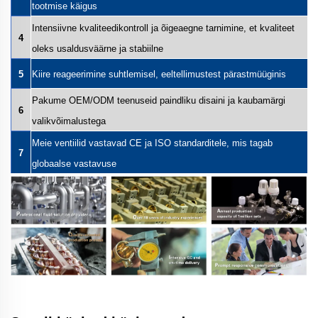
tootmise käigus
Intensiivne kvaliteedikontroll ja õigeaegne tarnimine, et kvaliteet
4
oleks usaldusväärne ja stabiilne
5
Kiire reageerimine suhtlemisel, eeltellimustest pärastmüüginis
Pakume OEM/ODM teenuseid paindliku disaini ja kaubamärgi
6
valikvõimalustega
Meie ventiilid vastavad CE ja ISO standarditele, mis tagab
7
globaalse vastavuse