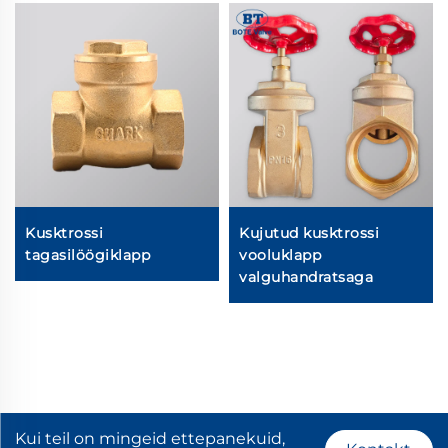
Kusktrossi
Kujutud kusktrossi
tagasilöögiklapp
vooluklapp
valguhandratsaga
Kui teil on mingeid ettepanekuid,