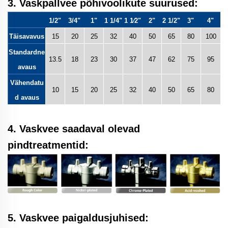
3. Vaskpallvee põhivoolikute suurused:
1/2"
3/4"
1"
1 1/4"
1 1⁄2"
2"
2 1/2"
3"
4"
Täisavavus
15
20
25
32
40
50
65
80
100
Standardne
13.5
18
23
30
37
47
62
75
95
avaus
Vähendatu
10
15
20
25
32
40
50
65
80
d avaus
4. Vaskvee saadaval olevad
pindtreatmentid:
5. Vaskvee paigaldusjuhised: