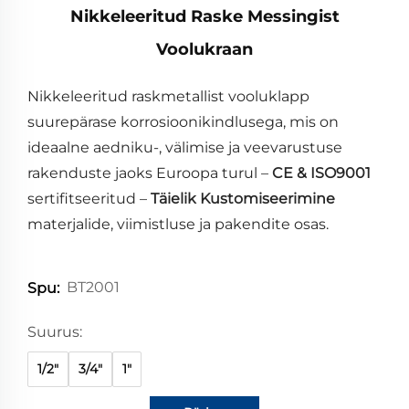
Nikkeleeritud Raske Messingist
Voolukraan
Nikkeleeritud raskmetallist vooluklapp
suurepärase korrosioonikindlusega, mis on
ideaalne aedniku-, välimise ja veevarustuse
rakenduste jaoks Euroopa turul –
CE & ISO9001
sertifitseeritud –
Täielik Kustomiseerimine
materjalide, viimistluse ja pakendite osas.
BT2001
Spu:
Suurus:
1/2"
3/4"
1"