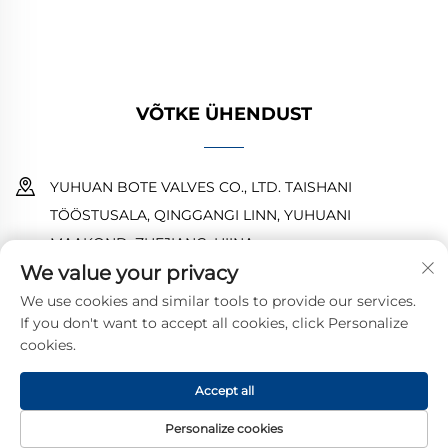
pakkumist juba täna.
VÕTKE ÜHENDUST
YUHUAN BOTE VALVES CO., LTD. TAISHANI
TÖÖSTUSALA, QINGGANGI LINN, YUHUANI
MAAKOND, ZHEJIANG, HIINA
We value your privacy
18968473237
We use cookies and similar tools to provide our services.
If you don't want to accept all cookies, click Personalize
[email protected]
cookies.
Accept all
Autoriõigus © 2025 YUHUAN BOTE VALVES CO., LTD.
Privaatsuspoliitika
Personalize cookies