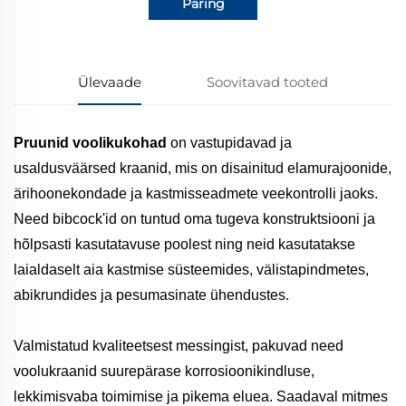
Päring
Ülevaade
Soovitavad tooted
Pruunid voolikukohad
on vastupidavad ja
usaldusväärsed kraanid, mis on disainitud elamurajoonide,
ärihoonekondade ja kastmisseadmete veekontrolli jaoks.
Need bibcock'id on tuntud oma tugeva konstruktsiooni ja
hõlpsasti kasutatavuse poolest ning neid kasutatakse
laialdaselt aia kastmise süsteemides, välistapindmetes,
abikrundides ja pesumasinate ühendustes.
Valmistatud kvaliteetsest messingist, pakuvad need
voolukraanid suurepärase korrosioonikindluse,
lekkimisvaba toimimise ja pikema eluea. Saadaval mitmes