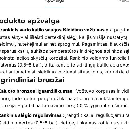
Apžvalga
Reko
odukto apžvalga
e
rankinis vario katilo saugos išleidimo vožtuvas
yra pagrin
rtas aktyviai išleisti perteklinį slėgį, kai jis viršija nustatyt
eidimui, nutekėjimui ar net sprogimui. Pagamintas iš aukš
atsparus katilų aukštos temperatūros ir drėgnos aplinkos s
oinstaliacijos skysčių korozijai. Rankinio valdymo funkcija 
atymus (0,5–6 bar), pritaikant prie skirtingų katilų apkrovo
škai automatiniai išleidimo vožtuvai situacijoms, kur reiki
grindiniai bruožai
Kaluoto bronzos ilgaamžiškumas
: Vožtuvo korpusas ir vid
vario, todėl neturi porų ir užtikrina atsparumą aukštai temp
korozijai – padidina tarnavimo laiką 50 % lyginant su čiuruči
Rankinis slėgio reguliavimas
: įrengti tiksliai reguliuojamu 
išleidimo vertes (0,5-6 bar) vietoje, tinkamas katliams su 