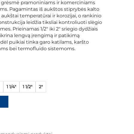
s grėsmė pramoniniams ir komerciniams
ms. Pagamintas iš aukštos stiprybės kalto
 aukštai temperatūrai ir korozijai, o rankinio
strukcija leidžia tiksliai kontroliuoti slėgio
mes. Prieinamas 1/2" iki 2" sriegio dydžiais
ikrina lengvą įrengimą ir patikimą
ėl puikiai tinka garo katilams, karšto
ams bei termofluido sistemoms.
1 1/4"
1 1/2"
2"