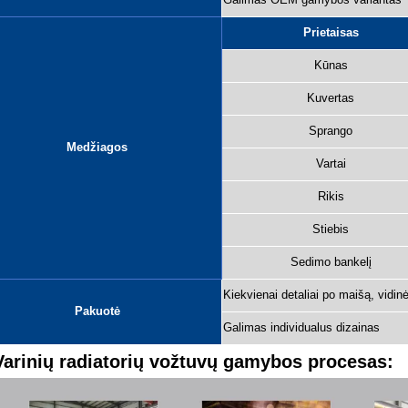
Prietaisas
Kūnas
Kuvertas
Sprango
Medžiagos
Vartai
Rikis
Stiebis
Sedimo bankelį
Kiekvienai detaliai po maišą, vidi
Pakuotė
Galimas individualus dizainas
Varinių radiatorių vožtuvų gamybos procesas: