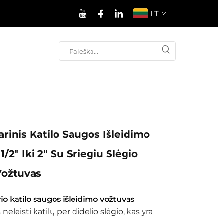
LT
arinis Katilo Saugos Išleidimo
1/2" Iki 2" Su Sriegiu Slėgio
Vožtuvas
rio katilo saugos išleidimo vožtuvas
eleisti katilų per didelio slėgio, kas yra