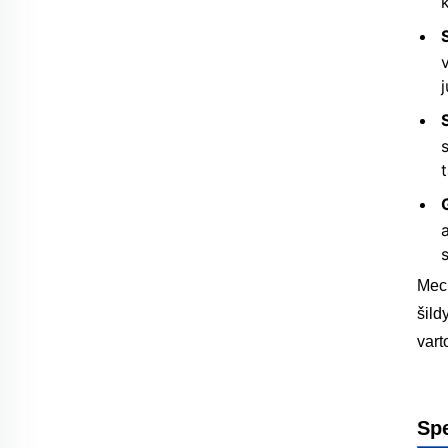
Mech
šild
vart
Mecha
vožtu
Spe