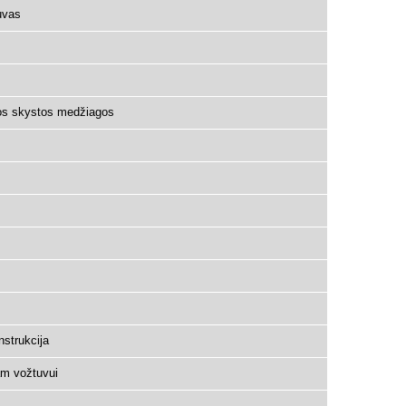
uvas
vios skystos medžiagos
strukcija
am vožtuvui