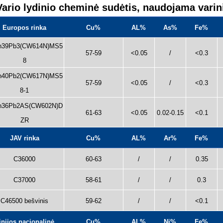
Vario lydinio cheminė sudėtis, naudojama vari
Europos rinka
Cu%
AL%
As%
Fe%
n39Pb3(CW614N)MS5
57-59
<0.05
/
<0.3
8
n40Pb2(CW617N)MS5
57-59
<0.05
/
<0.3
8-1
n36Pb2AS(CW602N)D
61-63
<0.05
0.02-0.15
<0.1
ZR
JAV rinka
Cu%
AL%
Ar%
Fe%
C36000
60-63
/
/
0.35
C37000
58-61
/
/
0.3
C46500 bešvinis
59-62
/
/
<0.1
inijos nacionalinė
Cu%
AL%
Ni%
Fe%