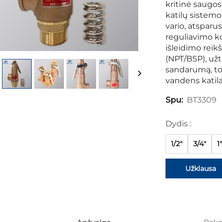
kritinė saugo
katilų sistemo
vario, atsparus
reguliavimo kon
išleidimo reikš
(NPT/BSP), užt
sandarumą, tod
vandens katil
BT3309
Spu:
Dydis :
1/2"
3/4"
1"
Užklausa