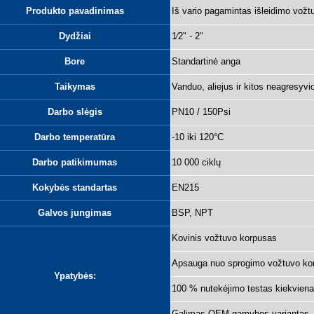
Produkto pavadinimas
Iš vario pagamintas išleidimo vožt
Dydžiai
1⁄2" - 2"
Bore
Standartinė anga
Taikymas
Vanduo, aliejus ir kitos neagresy
Darbo slėgis
PN10 / 150Psi
Darbo temperatūra
-10 iki 120°C
Darbo patikimumas
10 000 ciklų
Kokybės standartas
EN215
Galvos jungimas
BSP, NPT
Kovinis vožtuvo korpusas
Apsauga nuo sprogimo vožtuvo kon
Ypatybės:
100 % nutekėjimo testas kiekvien
Galimas OEM gamybos variantas