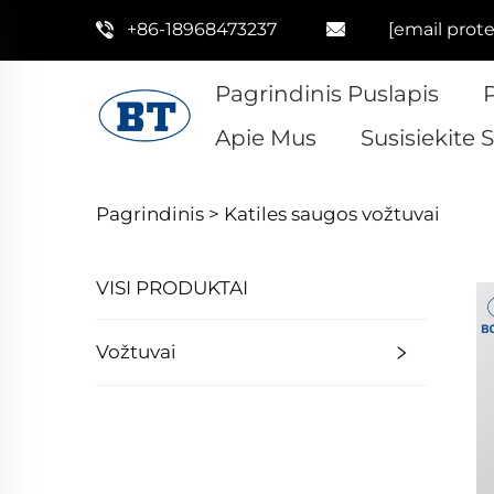
+86-18968473237
[email prot
Pagrindinis Puslapis
Apie Mus
Susisiekite
Pagrindinis >
Katiles saugos vožtuvai
VISI PRODUKTAI
Vožtuvai