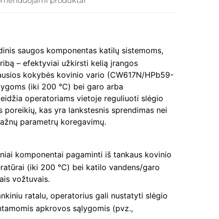
menduojami produktai
dinis saugos komponentas katilų sistemoms,
ą ribą – efektyviai užkirsti kelią įrangos
čiausios kokybės kovinio vario (CW617N/HPb59-
ąlygoms (iki 200 ℃) bei garo arba
leidžia operatoriams vietoje reguliuoti slėgio
s poreikių, kas yra lankstesnis sprendimas nei
a dažnų parametrų koregavimų.
iniai komponentai pagaminti iš tankaus kovinio
eratūrai (iki 200 ℃) bei katilo vandens/garo
ais vožtuvais.
rankiniu ratalu, operatorius gali nustatyti slėgio
kintamomis apkrovos sąlygomis (pvz.,