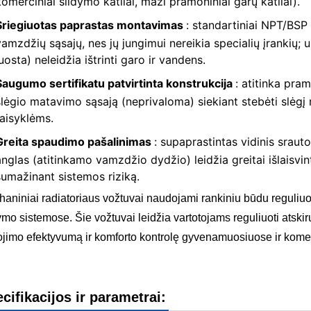
komerciniai šildymo katliai, maži pramoniniai garų katliai).
Sriegiuotas paprastas montavimas
: standartiniai NPT/BSP 
vamzdžių sąsajų, nes jų jungimui nereikia specialių įrankių; 
juosta) neleidžia ištrinti garo ir vandens.
Saugumo sertifikatu patvirtinta konstrukcija
: atitinka pra
slėgio matavimo sąsają (neprivaloma) siekiant stebėti slėgį re
taisyklėms.
Greita spaudimo pašalinimas
: supaprastintas vidinis sraut
anglas (atitinkamo vamzdžio dydžio) leidžia greitai išlaisvint
sumažinant sistemos riziką.
aniniai radiatoriaus vožtuvai naudojami rankiniu būdu reguliuot
ymo sistemose. Šie vožtuvai leidžia vartotojams reguliuoti atski
ojimo efektyvumą ir komforto kontrolę gyvenamuosiuose ir kome
ninis vario katilo išleidimo vožtuvas, vario katilo saugos išleidimo vožtuvas, sriegiuo
vas, mechaninis vario slėgio išleidimo vožtuvas
cifikacijos ir parametrai: