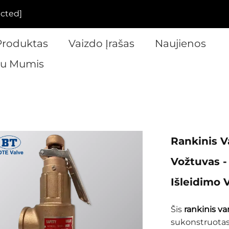
ected]
Produktas
Vaizdo Įrašas
Naujienos
 Su Mumis
Rankinis V
Vožtuvas - 
Išleidimo 
Šis
rankinis va
sukonstruotas n