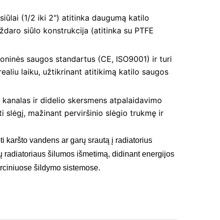
siūlai (1/2 iki 2") atitinka daugumą katilo
uždaro siūlo konstrukcija (atitinka su PTFE
moninės saugos standartus (CE, ISO9001) ir turi
aliu laiku, užtikrinant atitikimą katilo saugos
o kanalas ir didelio skersmens atpalaidavimo
i slėgį, mažinant perviršinio slėgio trukmę ir
i karšto vandens ar garų srautą į radiatorius
rų radiatoriaus šilumos išmetimą, didinant energijos
rciniuose šildymo sistemose.
tas katilo slėgio išleidimo vožtuvas, 1/2" - 2" katilo išleidimo