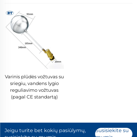
Varinis plūdės vožtuvas su
sriegiu, vandens lygio
reguliavimo vožtuvas
(pagal CE standartą)
Jeigu turite bet kokių pasiūlymų,
Susisiekite su