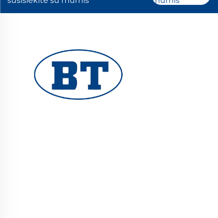
susisiekite su mumis
mumis
YUHUAN BOTE VALVES CO., LTD. teikia aukštos
kokybės pramonės vožtuvus naftos, dujų ir
vandens sistemoms. Ilgaamžės, atsparios
korozijai konstrukcijos užtikrina patikimą
veikimą. Pasitiki pasaulio inžinieriai. Užklauskite
pasiūlymo jau šiandien.