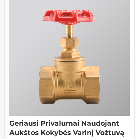
sriegių ir suspaudimo sandarinimų, kurie...
Geriausi Privalumai Naudojant
Aukštos Kokybės Varinį Vožtuvą