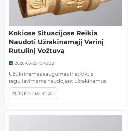
Kokiose Situacijose Reikia
Naudoti Užrakinamąjį Varinį
Rutulinį Vožtuvą
2026-05-25 10:43:38
Užtikrinamas saugumas ir atitiktis
reguliavimams naudojant užrakinamus
varinius rutulinius voztuvus. OSHA
ŽIŪRĖTI DAUGIAU
užrakinimo–žymėjimo (LOTO) reikalavimai
techninėje priežiūroje ir aukšto rizikos
izoliavime. Užrakinami variniai rutuliniai
voztuvai yra būtini, kad būtų laikomasi OSHA
užrakinimo–žymėjimo (LOTO) standarto (...)