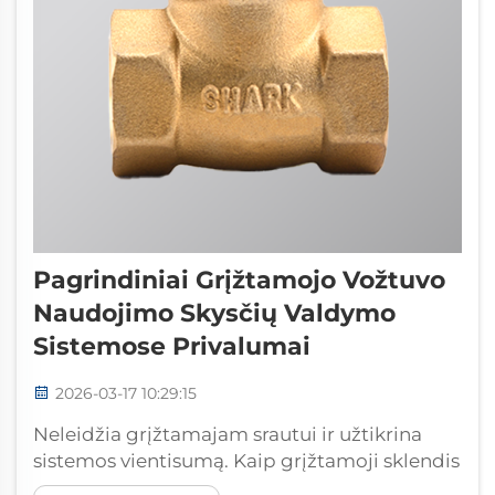
Pagrindiniai Grįžtamojo Vožtuvo
Naudojimo Skysčių Valdymo
Sistemose Privalumai
2026-03-17 10:29:15
Neleidžia grįžtamajam srautui ir užtikrina
sistemos vientisumą. Kaip grįžtamoji sklendis
konstrukcijos pagrindu užtikrina vienkryptį