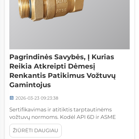
Pagrindinės Savybės, Į Kurias
Reikia Atkreipti Dėmesį
Renkantis Patikimus Vožtuvų
Gamintojus
2026-03-23 09:23:38
Sertifikavimas ir atitiktis tarptautinėms
vožtuvų normoms. Kodėl API 6D ir ASME
B16.34 standartai yra būtini saugos kritinėse
ŽIŪRĖTI DAUGIAU
vožtuvų aplikacijose. API 6D ir ASME B16.34