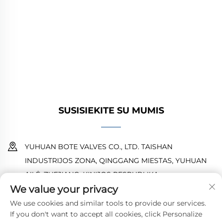
kokybės pramonės vožtuvus naftos, dujų ir
vandens sistemoms. Ilgaamžės, atsparios
korozijai konstrukcijos užtikrina patikimą
veikimą. Pasitiki pasaulio inžinieriai. Užklauskite
pasiūlymo jau šiandien.
SUSISIEKITE SU MUMIS
YUHUAN BOTE VALVES CO., LTD. TAISHAN
INDUSTRIJOS ZONA, QINGGANG MIESTAS, YUHUAN
AILĖ, ZHEJIANG, KINIJOS RESPUBLIKA
We value your privacy
18968473237
We use cookies and similar tools to provide our services.
If you don't want to accept all cookies, click Personalize
[email protected]