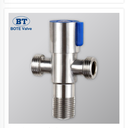
standartai yra svarbios gairės naudojant
vožtuvus naftos, dujų ir chemijos...