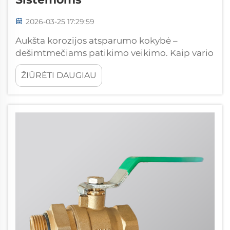
2026-03-25 17:29:59
Aukšta korozijos atsparumo kokybė –
dešimtmečiams patikimo veikimo. Kaip vario
lydinio (latuno) vamzdynų jungtys
ŽIŪRĖTI DAUGIAU
pranašesnės už vario, PVC ir cinkuoto plieno
jungtis drėgnoje, chloruotoje ir kintamo pH
aplinkoje. Varinės (latuninės) vamzdynų
jungtys išsiskiria dėl aukšto korozijos
atsparumo sunkiose aplinkose...