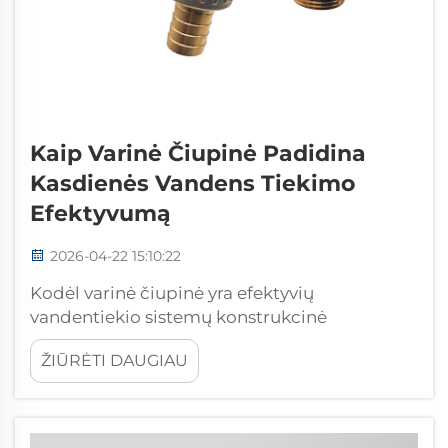
Kaip Varinė Čiupinė Padidina
Kasdienės Vandens Tiekimo
Efektyvumą
2026-04-22 15:10:22
Kodėl varinė čiupinė yra efektyvių
vandentiekio sistemų konstrukcinė
pagrindinė dalis: aukštos kokybės
ŽIŪRĖTI DAUGIAU
sandarinimo vientisumas ir nuotėkų
prevencija intensyvaus naudojimo aplinkoje.
Varinės čiupinės užtikrina išskliaustinę
nuotėkų atsparumą dėka tiksliai apdirbtų