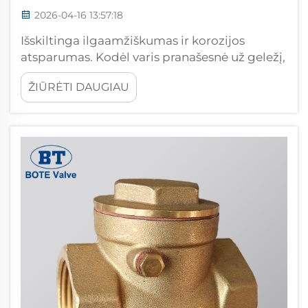
2026-04-16 13:57:18
Išskiltinga ilgaamžiškumas ir korozijos
atsparumas. Kodėl varis pranašesnė už geležį,
plieną ir plastiką korozinėse vandens
ŽIŪRĖTI DAUGIAU
aplinkose. Variniai vožtuvai puikiai tinka
agresyvioms vandens sistemoms dėl savo
įprastos korozijos atsparumo – jie pranašesni
už geležį, plieną...