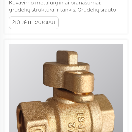
Kovavimo metalurginiai pranašumai:
grūdelių struktūra ir tankis. Grūdelių srauto
orientacija padidina kryptinę stiprybę
ŽIŪRĖTI DAUGIAU
variniame kovotame rutuliniame vožtuve.
Skirtingai nuo liejimo – kur skystas metalas
kristalizuojasi atsitiktine, izotropine grūdelių
orientacija – kovavimas ...