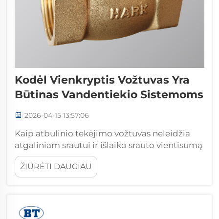
Kodėl Vienkryptis Vožtuvas Yra
Būtinas Vandentiekio Sistemoms
2026-04-15 13:57:06
Kaip atbulinio tekėjimo vožtuvas neleidžia
atgaliniam srautui ir išlaiko srauto vientisumą
Pagrindinis veikimo principas: atsidarymo
ŽIŪRĖTI DAUGIAU
slėgis, vienkryptis srautas ir automatinio
uždarymo mechanika Atbulinio tekėjimo
vožtuvas veikia kaip autonomiškas srauto
šeimininkas vamzdynų sistemose. Jis atsidaro
tik ...