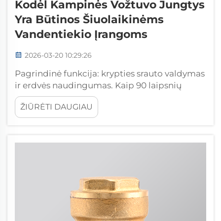
Kodėl Kampinės Vožtuvo Jungtys
Yra Būtinos Šiuolaikinėms
Vandentiekio Įrangoms
2026-03-20 10:29:26
Pagrindinė funkcija: krypties srauto valdymas
ir erdvės naudingumas. Kaip 90 laipsnių
kampinės sklendys leidžia tiksliai nukreipti
ŽIŪRĖTI DAUGIAU
vandenį ir kompaktiškai įdiegti. Kampinės
sklendys taip gerai tinka vandens krypties
valdymui dėl to klasikinio 90 laipsnių...