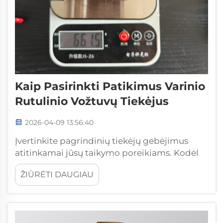
Kaip Pasirinkti Patikimus Varinio
Rutulinio Vožtuvų Tiekėjus
2026-04-09 13:56:40
Įvertinkite pagrindinių tiekėjų gebėjimus
atitinkamai jūsų taikymo poreikiams. Kodėl
vien tik kaina ir pristatymo laikas klaidina
ŽIŪRĖTI DAUGIAU
vario rutulinių vožtuvų pirkimą? Vario
rutulinių vožtuvų pirkimą orientuojant tik į
kainą ir pristatymo greitį dažnai sukelia
brangius nepastebėjimus, nes tiek...