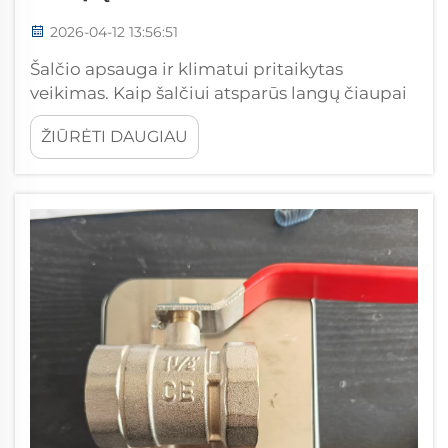
2026-04-12 13:56:51
Šalčio apsauga ir klimatui pritaikytas
veikimas. Kaip šalčiui atsparūs langų čiaupai
neleidžia vamzdžiams plyšti esant
ŽIŪRĖTI DAUGIAU
žemesnėms nei šaldymo temperatūroms.
Šalčiui atsparūs langų čiaupai neleidžia
vamzdžiams plyšti dėl išmintingo
konstrukcijos sprendimo: uždarant čiaupą,
uždarymo vožtuvas yra patalpintas viduje...