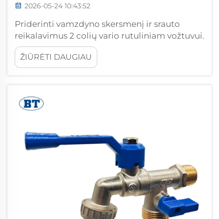
2026-05-24 10:43:52
Priderinti vamzdyno skersmenį ir srauto
reikalavimus 2 colių vario rutuliniam vožtuvui.
Suprasti NPS ir DN standartus bei pilnojo
ŽIŪRĖTI DAUGIAU
skersmens ir sumažintojo skersmens
konfigūracijas. Dvi dažniausiai naudojamos
matmenų sistemos reguliuoja vandens
tiekimo sistemos komponentus: NPS
(nominalus vamzdyno skersmuo), Šiaurės
Amerikoje naudojamas i...