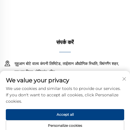
करते हैं। वैश्विक इंजीनियरों द्वारा भरोसा किया जाता है। आज ही
कोटेशन के लिए अनुरोध करें।
संपर्क करें
युहुआन बोटे वाल्व कंपनी लिमिटेड, ताईशान औद्योगिक स्थिति, क्विंगगैंग शहर,
युहुआन जिला, झेजियांग, चीन
We value your privacy
18968473237
We use cookies and similar tools to provide our services.
If you don't want to accept all cookies, click Personalize
[email protected]
cookies.
Accept all
© 2025 कॉपीराइट YUHUAN BOTE VALVES CO., LTD. के सभी अधिकार
सुरक्षित हैं।
गोपनीयता नीति
Personalize cookies