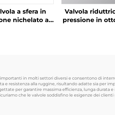
lvola a sfera in
Valvola riduttri
one nichelato a
pressione in ott
aggio totale con
1/2" a 3" regolat
iglia a farfalla
pressione dell'
con filettatu
mportanti in molti settori diversi e consentono di interrom
a e resistenza alla ruggine, risultando adatte sia per imp
ogettate per garantire massima efficienza, lunga durata e
ssicuriamo che le valvole soddisfino le esigenze dei clien