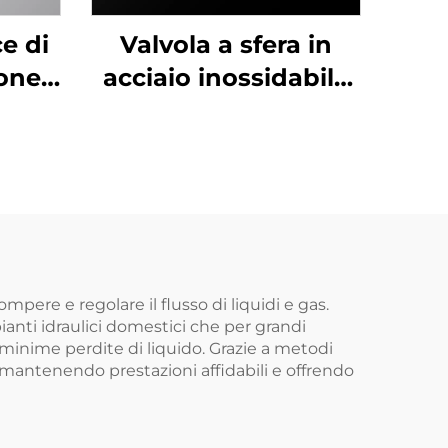
ce di
Valvola a sfera in
one -
acciaio inossidabile
ore di
in due pezzi
acqua
(304/316) - da 1/4" a
ra
4" filettata,
certificata CE per il
controllo di fluidi
industriali
pere e regolare il flusso di liquidi e gas.
ianti idraulici domestici che per grandi
 minime perdite di liquido. Grazie a metodi
ti mantenendo prestazioni affidabili e offrendo