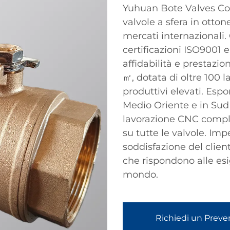
Yuhuan Bote Valves Co.,
valvole a sfera in otto
mercati internazionali.
certificazioni ISO9001 e
affidabilità e prestazi
㎡, dotata di oltre 100 l
produttivi elevati. Espo
Medio Oriente e in Sud 
lavorazione CNC complet
su tutte le valvole. Imp
soddisfazione del clien
che rispondono alle esig
mondo.
Richiedi un Preve