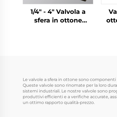
1/4" - 4" Valvola a
Va
sfera in ottone
ott
forgiata con
pass
filettatura NPT/BSP
man
UL CAS
Le valvole a sfera in ottone sono componenti i
Queste valvole sono rinomate per la loro durat
sistemi industriali. Le nostre valvole sono pr
produttivi efficienti e a verifiche accurate, a
un ottimo rapporto qualità-prezzo.