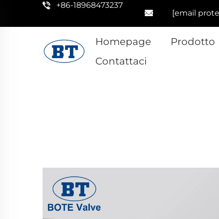
+86-18968473237
[email prot
Homepage
Prodotto
Contattaci