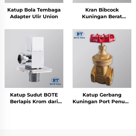
Katup Bola Tembaga
Kran Bibcock
Adapter Ulir Union
Kuningan Berat
Berlapis Nikel
Katup Sudut BOTE
Katup Gerbang
Berlapis Krom dari
Kuningan Port Penuh -
Kuningan - Desain
1/2" hingga 4" dengan
Kotak untuk
Roda Tangan Besi Cor
Perpipaan Kamar
Mandi & Dapur