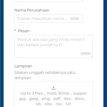
Nama Perusahaan
0/200
Pesan
0/1000
Lampiran
Silakan unggah setidaknya satu
lampiran
Up to 3 files，more 30mb，suppor
jpg、jpeg、png、pdf、doc、docx、
xls、xlsx、csv、txt