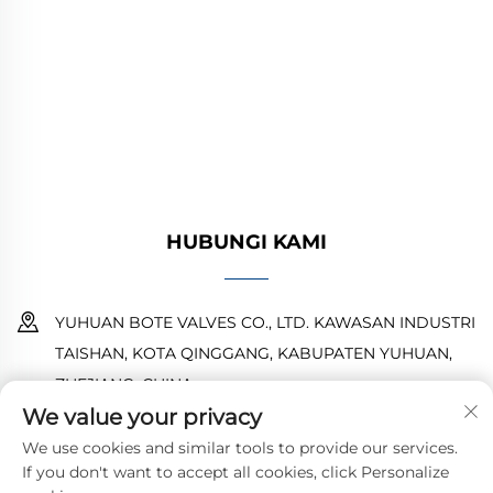
katup industri berkualitas tinggi untuk sistem
minyak, gas, dan air. Desain yang tahan lama
dan tahan korosi memastikan kinerja yang
andal. Dipercaya oleh insinyur di seluruh dunia.
Minta penawaran hari ini.
HUBUNGI KAMI
YUHUAN BOTE VALVES CO., LTD. KAWASAN INDUSTRI
TAISHAN, KOTA QINGGANG, KABUPATEN YUHUAN,
ZHEJIANG, CHINA
We value your privacy
18968473237
We use cookies and similar tools to provide our services.
If you don't want to accept all cookies, click Personalize
[email protected]