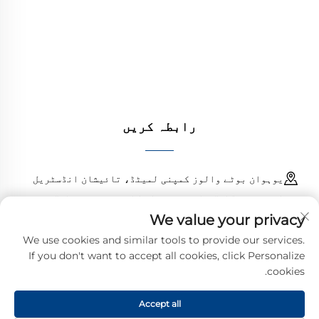
ڈیزائن کارکردگی کو یقینی بناتے ہیں۔ دنیا بھر
کے انجینئرز کی طرف سے بھروسہ کیا جاتا ہے۔ آج
ہی کوٹ کا مطالبہ کریں۔
رابطہ کریں
یوہوان بوٹے والوز کمپنی لمیٹڈ، تائیشان انڈسٹریل
اسٹیٹ، چنگانگ ٹاؤن، یوہوان کاؤنٹی، زھیجیانگ، چین
We value your privacy
18968473237
We use cookies and similar tools to provide our services.
If you don't want to accept all cookies, click Personalize
[email protected]
cookies.
Accept all
کاپی رائٹ © 2025، یوہوان بوٹے والوز کمپنی لمیٹڈ کے نام سے