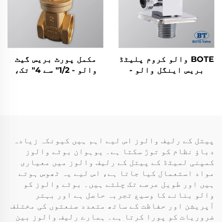
BOTE والو کروم پلیٹڈ
مکمل پورٹ بریس گیٹ
بریس اینگل والو -
والو - 1/2" سے 4" تک،
باتھ روم اور کچن
ڈھلواں لوہے کے ہینڈ
پلمبنگ کے لیے مربع
وہیل کے ساتھ
ڈیزائن
پیتل کے رلیف والوز اس لیے اہم ہیں کیونکہ زیادہ
دباؤ نظام کو توڑ سکتا ہے۔ یوہوان بوٹے والوز
کمپنی لمیٹڈ کے پیتل کے رلیف والوز میں معیاری
مواد استعمال کیا جاتا ہے، اس لیے یہ ٹھوس ہوتے
ہیں اور طویل عرصے تک چلتے ہیں۔ بوٹے والوز کو
والو بنانے کا وسیع تجربہ حاصل ہے اور بہتر
آپریشن اور حفاظت کے ساتھ متعدد صنعتوں کی مختلف
ضروریات کو پورا کرتا ہے۔ ہمارے رلیف والوز بین