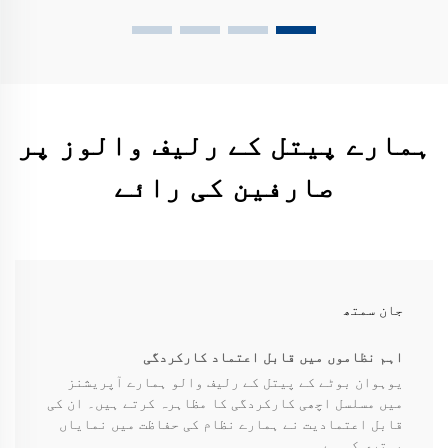
ہمارے پیتل کے رلیف والوز پر
صارفین کی رائے
جان سمتھ
اہم نظاموں میں قابل اعتماد کارکردگی
یوہوان بوٹے کے پیتل کے رلیف والو ہمارے آپریشنز
میں مسلسل اچھی کارکردگی کا مظاہرہ کرتے ہیں۔ ان کی
قابل اعتمادیت نے ہمارے نظام کی حفاظت میں نمایاں
بہتری کی ہے۔