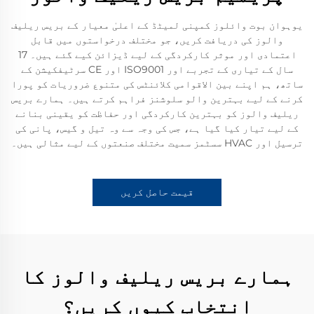
یوہوان بوت وائلوز کمپنی لمیٹڈ کے اعلیٰ معیار کے بریس ریلیف
والوز کی دریافت کریں، جو مختلف درخواستوں میں قابل
اعتمادی اور موثر کارکردگی کے لیے ڈیزائن کیے گئے ہیں۔ 17
سال کے تیاری کے تجربے اور ISO9001 اور CE سرٹیفکیشن کے
ساتھ، ہم اپنے بین الاقوامی کلائنٹس کی متنوع ضروریات کو پورا
کرنے کے لیے بہترین والو سلوشنز فراہم کرتے ہیں۔ ہمارے بریس
ریلیف والوز کو بہترین کارکردگی اور حفاظت کو یقینی بنانے
کے لیے تیار کیا گیا ہے، جس کی وجہ سے وہ تیل و گیس، پانی کی
ترسیل اور HVAC سسٹمز سمیت مختلف صنعتوں کے لیے مثالی ہیں۔
قیمت حاصل کریں
ہمارے بریس ریلیف والوز کا
انتخاب کیوں کریں؟