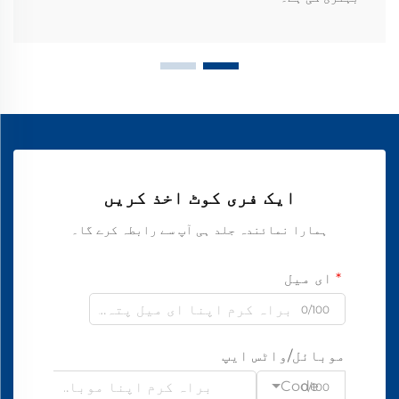
ایک فری کوٹ اخذ کریں
ہمارا نمائندہ جلد ہی آپ سے رابطہ کرے گا۔
ای میل
0/100
موبائل/واٹس ایپ
Code
0/100