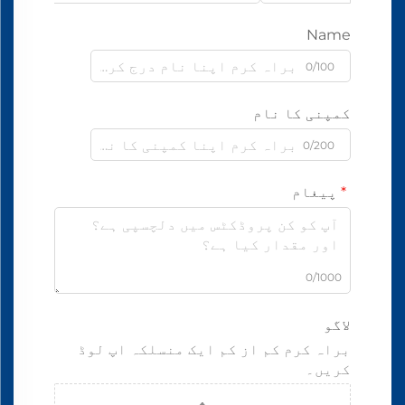
Name
0/100
کمپنی کا نام
0/200
پیغام
0/1000
لاگو
براہ کرم کم از کم ایک منسلکہ اپ لوڈ
کریں۔