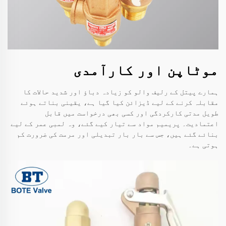
موٹاپن اور کارآمدی
ہمارے پیتل کے رلیف والو کو زیادہ دباؤ اور شدید حالات کا
مقابلہ کرنے کے لیے ڈیزائن کیا گیا ہے، یقینی بناتے ہوئے
طویل مدتی کارکردگی اور کسی بھی درخواست میں قابل
اعتمادیت۔ پریمیم مواد سے تیار کیے گئے، وہ لمبی عمر کے لیے
بنائے گئے ہیں، جس سے بار بار تبدیلی اور مرمت کی ضرورت کم
ہوتی ہے۔