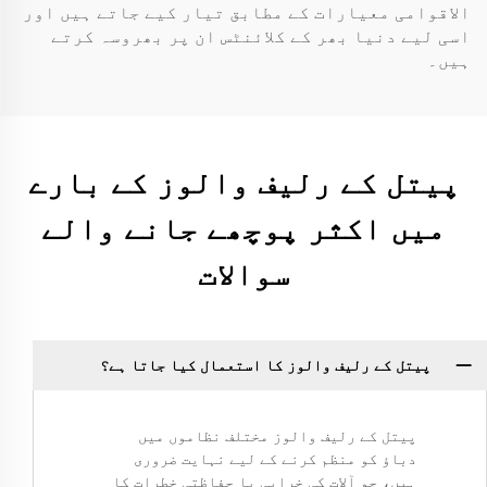
الاقوامی معیارات کے مطابق تیار کیے جاتے ہیں اور
اسی لیے دنیا بھر کے کلائنٹس ان پر بھروسہ کرتے
ہیں۔
پیتل کے رلیف والوز کے بارے
میں اکثر پوچھے جانے والے
سوالات
پیتل کے رلیف والوز کا استعمال کیا جاتا ہے؟
پیتل کے رلیف والوز مختلف نظاموں میں
دباؤ کو منظم کرنے کے لیے نہایت ضروری
ہیں، جو آلات کی خرابی یا حفاظتی خطرات کا