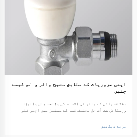
اپنی ضروریات کے مطابق صحیح واٹر والو کیسے
چنیں
مختلف پانی کے والو کی اقسام کی وضاحت بال والوز:
ورسٹائل شٹ آف حل مختلف قسم کے سسٹمز میں اچھی فلو
کنٹرول تلاش کرتے وقت، بال والوز کافی قابل اعتماد
ہوتے ہیں۔ بنیادی ڈیزائن کافی سادہ ہے، دراصل صرف ایک
مزید دیکھیں
خالی ب...