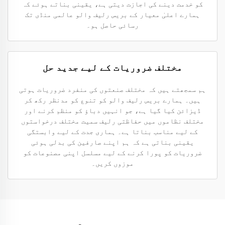
کو خدمت دینے کی اجازت دیتی ہے، یقینی بناتے ہوئے کہ
ہمارے اعلیٰ معیار کے بریس رلیف والو عالمی منڈی تک
رسائی حاصل ہو۔
مختلف ضروریات کے لیے جدید حل
ہم سمجھتے ہیں کہ مختلف صنعتوں کی منفرد ضروریات ہوتی
ہیں۔ ہمارے بریس رلیف والو کو تنوع کو مدنظر رکھ کر
ڈیزائن کیا گیا ہے، جو انہیں دباؤ کو منظم کرنے اور
مختلف نظاموں میں حفاظتی رلیف سمیت مختلف درخواستوں
کے لیے مناسب بناتا ہے۔ ہماری جدت کے لیے وابستگی
یقینی بناتی ہے کہ ہم اپنے صارفین کی بدلی ہوئی
ضروریات کو پورا کرنے کے لیے مسلسل اپنی مصنوعات کو
موزوں کریں۔