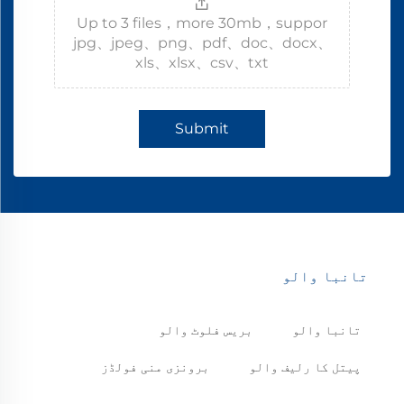
Up to 3 files，more 30mb，suppor
jpg、jpeg、png、pdf、doc、docx、
xls、xlsx、csv、txt
Submit
تانبا والو
تانبا والو
بریس فلوٹ والو
پیتل کا رلیف والو
برونزی منی فولڈز