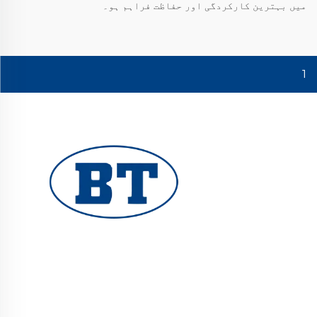
میں بہترین کارکردگی اور حفاظت فراہم ہو۔
1
یوہوان بوٹے والوز کمپنی لمیٹڈ تیل، گیس اور
پانی کے نظام کے لیے اعلیٰ معیار کے صنعتی والوز
فراہم کرتا ہے۔ durable، مزاحم سنکنرن کے خلاف