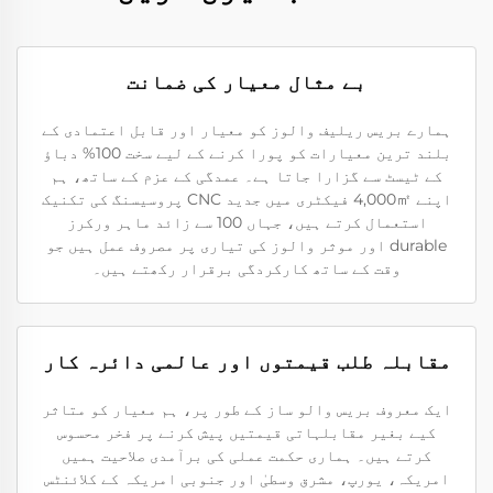
بے مثال معیار کی ضمانت
ہمارے بریس ریلیف والوز کو معیار اور قابل اعتمادی کے
بلند ترین معیارات کو پورا کرنے کے لیے سخت 100% دباؤ
کے ٹیسٹ سے گزارا جاتا ہے۔ عمدگی کے عزم کے ساتھ، ہم
اپنے 4,000㎡ فیکٹری میں جدید CNC پروسیسنگ کی تکنیک
استعمال کرتے ہیں، جہاں 100 سے زائد ماہر ورکرز
durable اور موثر والوز کی تیاری پر مصروف عمل ہیں جو
وقت کے ساتھ کارکردگی برقرار رکھتے ہیں۔
مقابلہ طلب قیمتوں اور عالمی دائرہ کار
ایک معروف بریس والو ساز کے طور پر، ہم معیار کو متاثر
کیے بغیر مقابلہاتی قیمتیں پیش کرنے پر فخر محسوس
کرتے ہیں۔ ہماری حکمت عملی کی برآمدی صلاحیت ہمیں
امریکہ، یورپ، مشرق وسطیٰ اور جنوبی امریکہ کے کلائنٹس