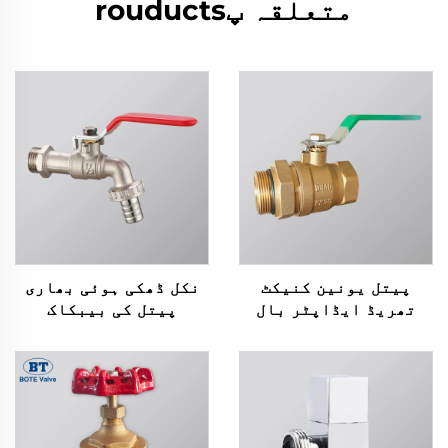
متعلقہ پrouducts
پیتل یونین کنیکٹ
نکل ڈھکی ہوئی بھاری
تھریڈ ایڈاپٹر بال
پیتل کی بیبکاک
وائیو